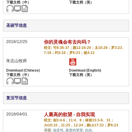
圣诞节信息
2018/12/25
你的灵魂会有去向吗？
经文: 可8:36-37；路12:16-20；太10:28；罗3:23、
7:18；约3:16；罗6:23；徒4:12
朱志山牧师
复活节信息
2018/04/01
人最高的欲望 - 自我实现
经文: 创3:4-6，11:4、8；林前15:3-6、31；
Jn10:10，11:25，12:24；路Lk17:33；罗6:23
课题:
福音性,
基督的荣形,
自由,