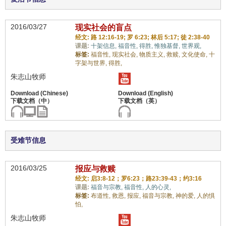
2016/03/27
现实社会的盲点
经文: 路 12:16-19; 罗 6:23; 林后 5:17; 徒 2:38-40
课题:
十架信息,
福音性,
得胜,
惟独基督,
世界观,
标签:
福音性,
现实社会,
物质主义,
救赎,
文化使命,
十
字架与世界,
得胜,
朱志山牧师
受难节信息
2016/03/25
报应与救赎
经文: 启3:8-12；罗6:23；路23:39-43；约3:16
课题:
福音与宗教,
福音性,
人的心灵,
标签:
布道性,
救恩,
报应,
福音与宗教,
神的爱,
人的惧
怕,
朱志山牧师