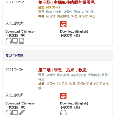
2021/09/12
第三场 | 主耶稣使瞎眼的得看见
经文: 约9:35-39
课题:
悔改与饶恕,
福音性,
恩典,
人的心灵,
标签:
福音性,
属灵眼睛,
悔改,
罪得赦,
救恩,
朱志山牧师
复活节信息
2021/04/04
第二场 | 罪恶，后果，救恩
课题:
福音性,
惟独基督,
基督的荣形,
十架信息,
救恩/
称义,
标签:
福音性,
罪,
后果,
救赎,
基督的受难,
代罚性的救
赎,
朱志山牧师