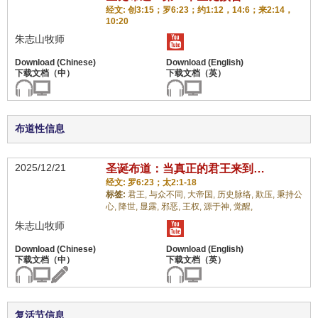
经文: 创3:15；罗6:23；约1:12，14:6；来2:14，
10:20
朱志山牧师
布道性信息
2025/12/21
圣诞布道：当真正的君王来到…
经文: 罗6:23；太2:1-18
标签:
君王,
与众不同,
大帝国,
历史脉络,
欺压,
秉持公
心,
降世,
显露,
邪恶,
王权,
源于神,
觉醒,
朱志山牧师
复活节信息