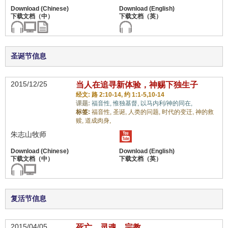
圣诞节信息
2015/12/25
当人在追寻新体验，神赐下独生子
经文: 路 2:10-14, 约 1:1-5,10-14
课题:
福音性,
惟独基督,
以马内利/神的同在,
标签:
福音性,
圣诞,
人类的问题,
时代的变迁,
神的救
赎,
道成肉身,
朱志山牧师
复活节信息
2015/04/05
死亡，灵魂，宗教