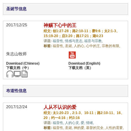
圣诞节信息
2017/12/25
神赐下心中的王
经文: 创1:27-28；路2:10-11；赛9:6；太2:1-3、
15:19-20；启3:20；路17:21；箴4:23
课题:
福音性,
情感与意志,
福音与宗教,
标签:
福音性,
圣诞,
人的心,
心中的王,
宗教的有限,
朱志山牧师
布道性信息
2017/12/24
人从不认识的爱
经文: 太1:20-23，2:1-3、10-11；路2:10-11、16、
20；约一4:16；约3:16
课题:
福音性,
人的心灵,
爱,
情绪,
标签:
福音性,
圣诞,
神的爱,
基督的完全,
人性的需要,