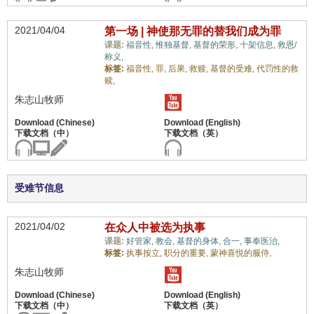
2021/04/04
第一场 | 神使那无罪的替我们成为罪
课题:
福音性,
惟独基督,
基督的荣形,
十架信息,
救恩/
称义,
标签:
福音性,
罪,
后果,
救赎,
基督的受难,
代罚性的救
赎,
朱志山牧师
受难节信息
2021/04/02
在众人中被选为执事
课题:
好管家,
教会,
基督的身体,
合一,
事奉医治,
标签:
执事按立,
职分的重要,
蒙神喜悦的服侍,
朱志山牧师