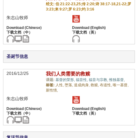
经文: 伯 21:22-23,25;传 2:20;诗 38:17-18,21-22;罗
3:23;来 9:27;罗 6:23;约 3:16
朱志山牧师
圣诞节信息
2016/12/25
我们人类需要的救赎
课题:
基督的荣形,
福音性,
福音与宗教,
惟独基督,
标签:
人性,
堕落,
道成肉身,
救赎,
布道性,
唯一基督,
新性情,
朱志山牧师
复活节信息