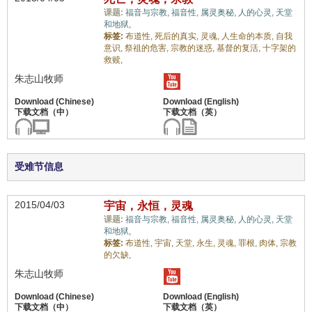
课题:
福音与宗教,
福音性,
属灵奥秘,
人的心灵,
天堂
和地狱,
标签:
布道性,
死后的真实,
灵魂,
人生命的本质,
自我
意识,
祭祖的危害,
宗教的迷惑,
基督的复活,
十字架的
救赎,
朱志山牧师
受难节信息
2015/04/03
宇宙，永恒，灵魂
课题:
福音与宗教,
福音性,
属灵奥秘,
人的心灵,
天堂
和地狱,
标签:
布道性,
宇宙,
天堂,
永生,
灵魂,
罪根,
肉体,
宗教
的欠缺,
朱志山牧师