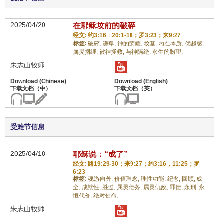
2025/04/20
在耶稣坟前的破碎
经文: 约3:16；20:1-18；罗3:23；来9:27
标签:
破碎,
谦卑,
神的荣耀,
坟墓,
内在本质,
优越感,
属灵捆绑,
被神拯救,
与神隔绝,
永生的盼望,
朱志山牧师
受难节信息
2025/04/18
耶稣说：“成了”
经文: 路19:29-30；来9:27；约3:16，11:25；罗
6:23
标签:
魂游向外,
价值理念,
理性功能,
纪念,
回顾,
成
全,
成就性,
胜过,
属灵债务,
属灵仇敌,
罪债,
永刑,
永
恒代价,
绝对使命,
朱志山牧师