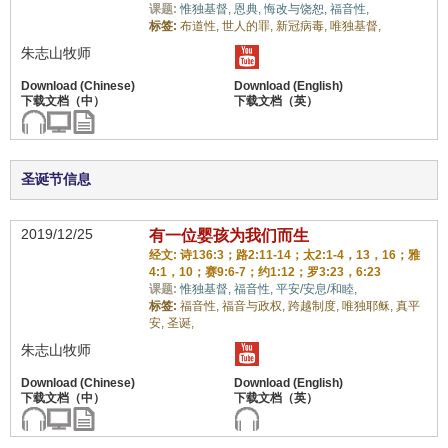
课题:
惟独基督,
恩典,
悔改与饶恕,
福音性,
标签:
布道性,
世人的罪,
新冠病毒,
唯独基督,
朱志山牧师
圣诞节信息
2019/12/25
有一位婴孩为我们而生
经文: 诗136:3；路2:11-14；太2:1-4，13，16；雅
4:1，10；赛9:6-7；约1:12；罗3:23，6:23
课题:
惟独基督,
福音性,
平安/安息/和睦,
标签:
福音性,
福音与政权,
跨越制度,
唯独耶稣,
真平
安,
圣诞,
朱志山牧师