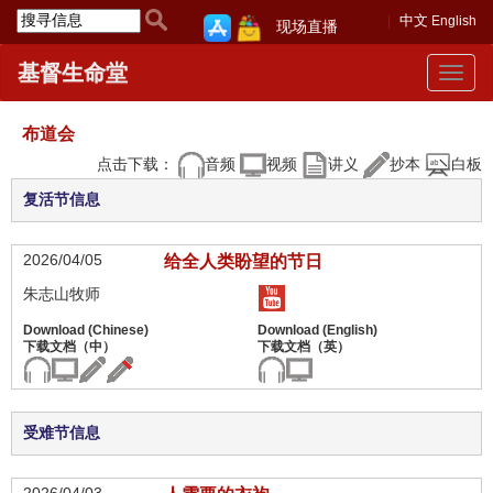
中文
English
现场直播
基督生命堂
Toggle
navigat
布道会
点击下载：
音频
视频
讲义
抄本
白板
复活节信息
2026/04/05
给全人类盼望的节日
朱志山牧师
受难节信息