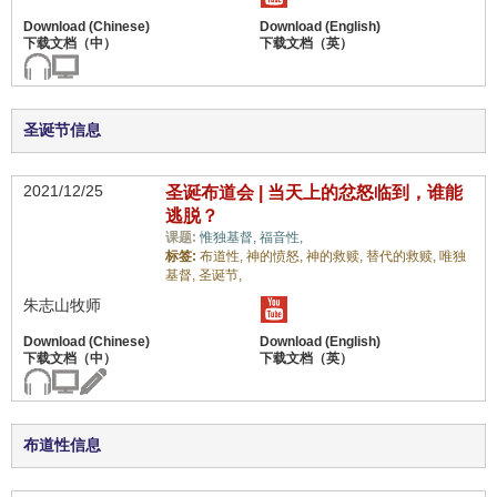
圣诞节信息
2021/12/25
圣诞布道会 | 当天上的忿怒临到，谁能
逃脱？
课题:
惟独基督,
福音性,
标签:
布道性,
神的愤怒,
神的救赎,
替代的救赎,
唯独
基督,
圣诞节,
朱志山牧师
布道性信息