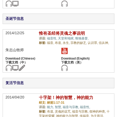
圣诞节信息
2014/12/25
惟有圣经将灵魂之事说明
课题:
福音性,
天堂和地狱,
惟独基督,
标签:
福音,
布道,
永生,
宗教的缺乏,
认识罪,
信从神,
朱志山牧师
复活节信息
2014/04/20
十字架！神的智慧，神的能力
经文: 林前1:17-31
课题:
能力,
智慧,
福音与宗教,
福音性,
标签:
布道,
灵魂的诅咒,
福音与宗教,
假神的种类,
十
字架的荣耀,
神的能力与智慧,
传福音,
为主而活,