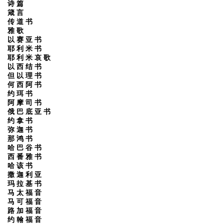
诗 篇
箴 言
传 道 书
雅 歌
以 赛 亚 书
耶 利 米 书
耶 利 米 哀 歌
以 西 结 书
但 以 理 书
何 西 阿 书
约 珥 书
阿 摩 司 书
俄 巴 底 亚 书
约 拿 书
弥 迦 书
那 鸿 书
哈 巴 谷 书
西 番 雅 书
哈 该 书
撒 迦 利 亚
玛 拉 基 书
马 太 福 音
马 可 福 音
路 加 福 音
约 翰 福 音