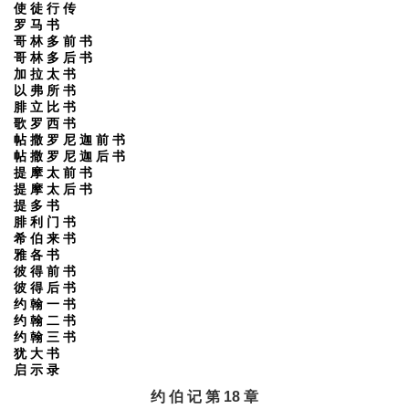
使 徒 行 传
罗 马 书
哥 林 多 前 书
哥 林 多 后 书
加 拉 太 书
以 弗 所 书
腓 立 比 书
歌 罗 西 书
帖 撒 罗 尼 迦 前 书
帖 撒 罗 尼 迦 后 书
提 摩 太 前 书
提 摩 太 后 书
提 多 书
腓 利 门 书
希 伯 来 书
雅 各 书
彼 得 前 书
彼 得 后 书
约 翰 一 书
约 翰 二 书
约 翰 三 书
犹 大 书
启 示 录
约 伯 记 第 18 章