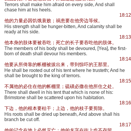
Terrors shall make him afraid on every side, And shall
chase him at his heels.
18:12
他的力量必因饥饿衰败；祸患要在他旁边等候。
His strength shall be hunger-bitten, And calamity shall be
ready at his side.
18:13
他本身的肢体要被吞吃；死亡的长子要吞吃他的肢体。
The members of his body shall be devoured, [Yea], the first-
born of death shall devour his members.
18:14
他要从所倚靠的帐棚被拔出来，带到惊吓的王那里。
He shall be rooted out of his tent where he trusteth; And he
shall be brought to the king of terrors.
18:15
不属他的必住在他的帐棚里；硫磺必撒在他所住之处。
There shall dwell in his tent that which is none of his:
Brimstone shall be scattered upon his habitation.
18:16
下边，他的根本要枯干；上边，他的枝子要剪除。
His roots shall be dried up beneath, And above shall his
branch be cut off.
18:17
他的记念在地上必然灭亡；他的名字在街上也不存留。