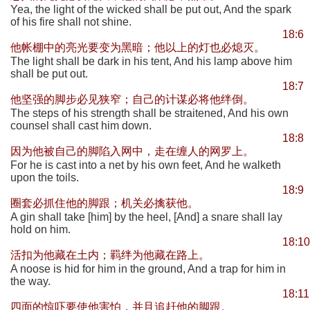
Yea, the light of the wicked shall be put out, And the spark
of his fire shall not shine.
18:6
他帐棚中的亮光要变为黑暗；他以上的灯也必熄灭。
The light shall be dark in his tent, And his lamp above him
shall be put out.
18:7
他坚强的脚步必见狭窄；自己的计谋必将他绊倒。
The steps of his strength shall be straitened, And his own
counsel shall cast him down.
18:8
因为他被自己的脚陷入网中，走在缠人的网罗上。
For he is cast into a net by his own feet, And he walketh
upon the toils.
18:9
圈套必抓住他的脚跟；机关必擒获他。
A gin shall take [him] by the heel, [And] a snare shall lay
hold on him.
18:10
活扣为他藏在土内；羁绊为他藏在路上。
A noose is hid for him in the ground, And a trap for him in
the way.
18:11
四面的惊吓要使他害怕，并且追赶他的脚跟。