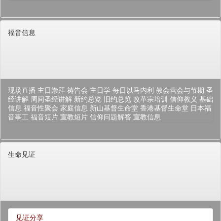
福音信息
现场直播
主日崇拜
祷告会
主日学
每日以马内利
教会营会与节期
圣
经讲解
周间圣经讲解
新约总览
旧约总览
改革宗培训
信仰教义
基础
信息
福音性聚会
家庭信息
新山基督生命堂
香港基督生命堂
日本福
音事工
福音短片
宣教短片
信仰问题解答
宣教信息
生命见证
见证分享