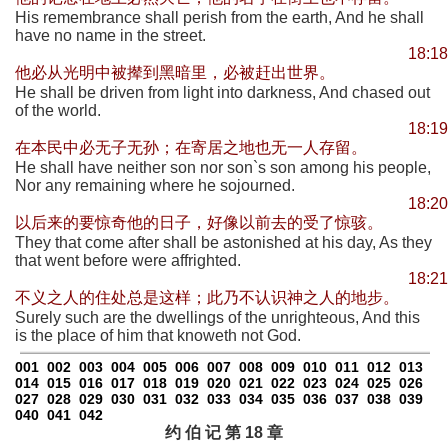
His remembrance shall perish from the earth, And he shall
have no name in the street.
18:18
他必从光明中被撵到黑暗里，必被赶出世界。
He shall be driven from light into darkness, And chased out
of the world.
18:19
在本民中必无子无孙；在寄居之地也无一人存留。
He shall have neither son nor son`s son among his people,
Nor any remaining where he sojourned.
18:20
以后来的要惊奇他的日子，好像以前去的受了惊骇。
They that come after shall be astonished at his day, As they
that went before were affrighted.
18:21
不义之人的住处总是这样；此乃不认识神之人的地步。
Surely such are the dwellings of the unrighteous, And this
is the place of him that knoweth not God.
001
002
003
004
005
006
007
008
009
010
011
012
013
014
015
016
017
018
019
020
021
022
023
024
025
026
027
028
029
030
031
032
033
034
035
036
037
038
039
040
041
042
约 伯 记 第 18 章