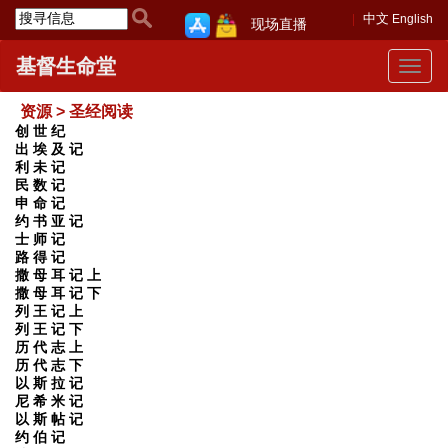
中文
English
现场直播
基督生命堂
Toggle
navigat
资源 > 圣经阅读
创 世 纪
出 埃 及 记
利 未 记
民 数 记
申 命 记
约 书 亚 记
士 师 记
路 得 记
撒 母 耳 记 上
撒 母 耳 记 下
列 王 记 上
列 王 记 下
历 代 志 上
历 代 志 下
以 斯 拉 记
尼 希 米 记
以 斯 帖 记
约 伯 记