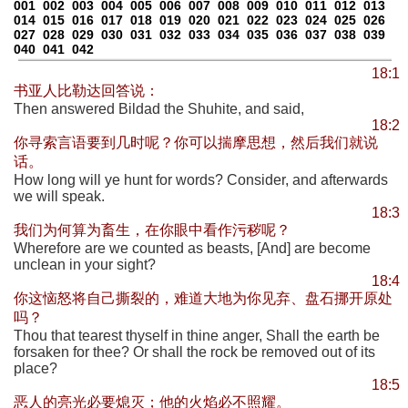
001
002
003
004
005
006
007
008
009
010
011
012
013
014
015
016
017
018
019
020
021
022
023
024
025
026
027
028
029
030
031
032
033
034
035
036
037
038
039
040
041
042
18:1
书亚人比勒达回答说：
Then answered Bildad the Shuhite, and said,
18:2
你寻索言语要到几时呢？你可以揣摩思想，然后我们就说
话。
How long will ye hunt for words? Consider, and afterwards
we will speak.
18:3
我们为何算为畜生，在你眼中看作污秽呢？
Wherefore are we counted as beasts, [And] are become
unclean in your sight?
18:4
你这恼怒将自己撕裂的，难道大地为你见弃、盘石挪开原处
吗？
Thou that tearest thyself in thine anger, Shall the earth be
forsaken for thee? Or shall the rock be removed out of its
place?
18:5
恶人的亮光必要熄灭；他的火焰必不照耀。