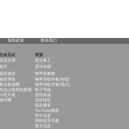
版权政策
联络我们
生命见证
资源
见证分享
音乐事工
照片
圣诗合唱
福音微信
钢琴前奏曲
福音博客
钢琴诗歌伴奏(传统)
教会脸谱网
钢琴诗歌伴奏(现代)
朱志山牧师的脸谱
电子书籍
iG照片墙
圣经阅读
推特网
圣经聆听
福音播客
YouTube频道
早年信息
帮助指导手册
英文信息