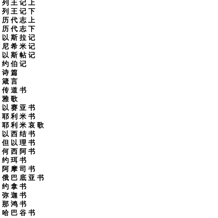
列 王 记 上
列 王 记 下
历 代 志 上
历 代 志 下
以 斯 拉 记
尼 希 米 记
以 斯 帖 记
约 伯 记
诗 篇
箴 言
传 道 书
雅 歌
以 赛 亚 书
耶 利 米 书
耶 利 米 哀 歌
以 西 结 书
但 以 理 书
何 西 阿 书
约 珥 书
阿 摩 司 书
俄 巴 底 亚 书
约 拿 书
弥 迦 书
那 鸿 书
哈 巴 谷 书