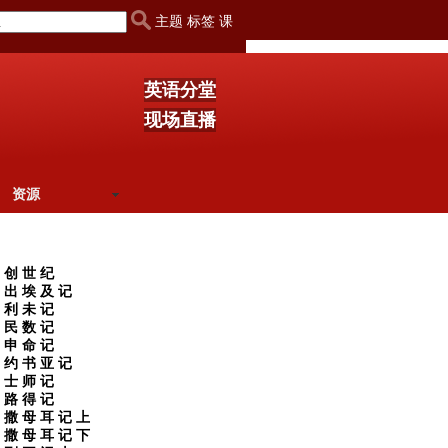
主题 标签 课
英语分堂
现场直播
资源
创 世 纪
出 埃 及 记
利 未 记
民 数 记
申 命 记
约 书 亚 记
士 师 记
路 得 记
撒 母 耳 记 上
撒 母 耳 记 下