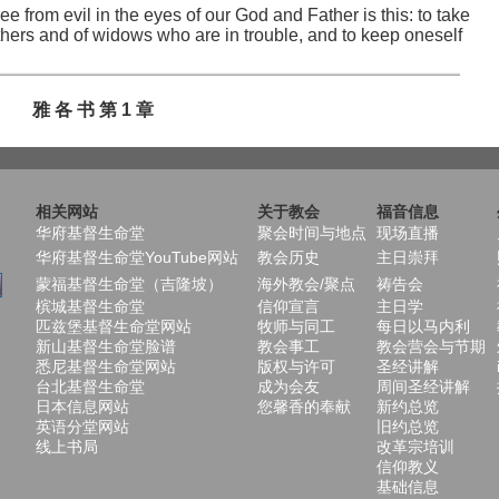
ee from evil in the eyes of our God and Father is this: to take
thers and of widows who are in trouble, and to keep oneself
雅 各 书 第 1 章
相关网站
关于教会
福音信息
华府基督生命堂
聚会时间与地点
现场直播
华府基督生命堂YouTube网站
教会历史
主日崇拜
蒙福基督生命堂（吉隆坡）
海外教会/聚点
祷告会
槟城基督生命堂
信仰宣言
主日学
匹兹堡基督生命堂网站
牧师与同工
每日以马内利
新山基督生命堂脸谱
教会事工
教会营会与节期
悉尼基督生命堂网站
版权与许可
圣经讲解
台北基督生命堂
成为会友
周间圣经讲解
日本信息网站
您馨香的奉献
新约总览
英语分堂网站
旧约总览
线上书局
改革宗培训
信仰教义
基础信息