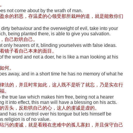
。
oes not come about by the wrath of man.
盈余的邪恶，存温柔的心领受那所栽种的道，就是能救你们
 dirty behaviour and the overweight of evil, take into your
ch, being planted there, is able to give you salvation.
，自己欺哄自己。
 only hearers of it, blinding yourselves with false ideas.
着镜子看自己本来的面目。
f the word and not a doer, he is like a man looking at his
如何。
 goes away, and in a short time he has no memory of what he
律法的，并且时常如此，这人既不是听了就忘，乃是实在行
福。
 the true law which makes him free, being not a hearer
 it into effect, this man will have a blessing on his acts.
的舌头，反欺哄自己的心，这人的虔诚是虚的。
and has no control over his tongue but lets himself be
s religion is of no value.
玷污的虔诚，就是看顾在患难中的孤儿寡妇，并且保守自己