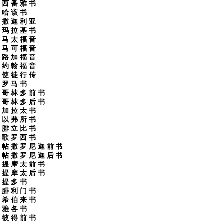
西 番 雅 书
哈 该 书
撒 迦 利 亚
玛 拉 基 书
马 太 福 音
马 可 福 音
路 加 福 音
约 翰 福 音
使 徒 行 传
罗 马 书
哥 林 多 前 书
哥 林 多 后 书
加 拉 太 书
以 弗 所 书
腓 立 比 书
歌 罗 西 书
帖 撒 罗 尼 迦 前 书
帖 撒 罗 尼 迦 后 书
提 摩 太 前 书
提 摩 太 后 书
提 多 书
腓 利 门 书
希 伯 来 书
雅 各 书
彼 得 前 书