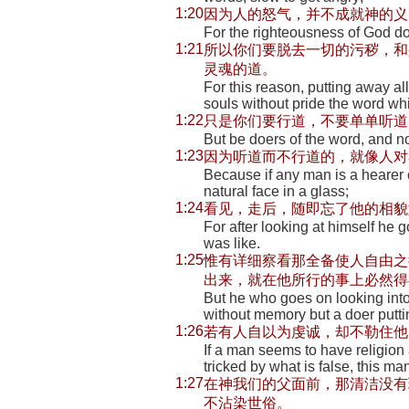
1:20
因为人的怒气，并不成就神的义
For the righteousness of God d
1:21
所以你们要脱去一切的污秽，和
灵魂的道。
For this reason, putting away all
souls without pride the word whi
1:22
只是你们要行道，不要单单听道
But be doers of the word, and not
1:23
因为听道而不行道的，就像人对
Because if any man is a hearer o
natural face in a glass;
1:24
看见，走后，随即忘了他的相貌
For after looking at himself he
was like.
1:25
惟有详细察看那全备使人自由之
出来，就在他所行的事上必然得
But he who goes on looking into
without memory but a doer putting
1:26
若有人自以为虔诚，却不勒住他
If a man seems to have religion 
tricked by what is false, this man
1:27
在神我们的父面前，那清洁没有
不沾染世俗。