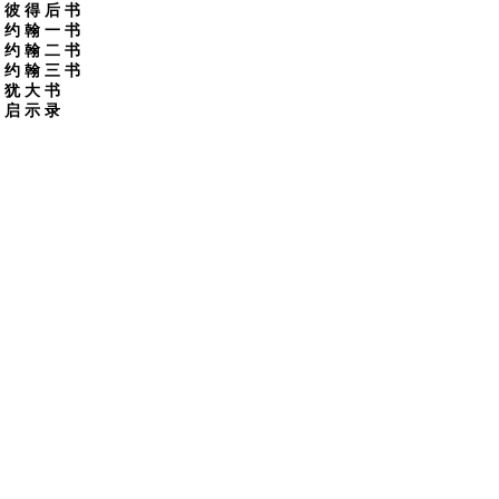
彼 得 后 书
约 翰 一 书
约 翰 二 书
约 翰 三 书
犹 大 书
启 示 录