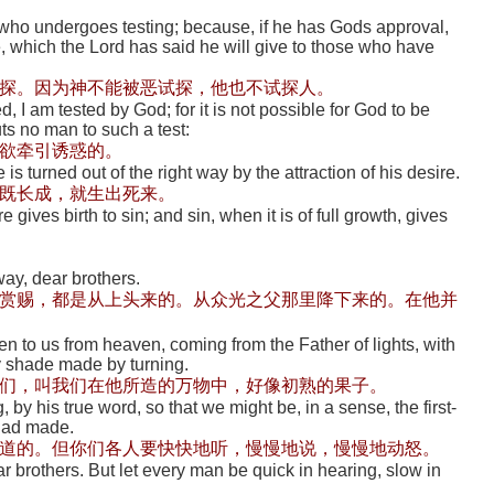
 who undergoes testing; because, if he has Gods approval,
fe, which the Lord has said he will give to those who have
探。因为神不能被恶试探，他也不试探人。
, I am tested by God; for it is not possible for God to be
uts no man to such a test:
欲牵引诱惑的。
s turned out of the right way by the attraction of his desire.
既长成，就生出死来。
gives birth to sin; and sin, when it is of full growth, gives
way, dear brothers.
赏赐，都是从上头来的。从众光之父那里降下来的。在他并
en to us from heaven, coming from the Father of lights, with
 shade made by turning.
们，叫我们在他所造的万物中，好像初熟的果子。
by his true word, so that we might be, in a sense, the first-
 had made.
道的。但你们各人要快快地听，慢慢地说，慢慢地动怒。
 brothers. But let every man be quick in hearing, slow in