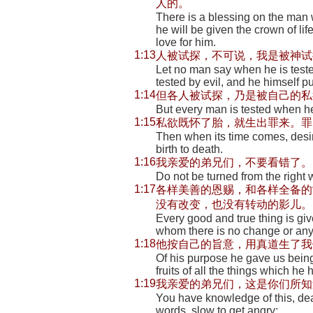
人的。
There is a blessing on the man
he will be given the crown of li
love for him.
1:13
人被试探，不可说，我是被神试
Let no man say when he is tested
tested by evil, and he himself p
1:14
但各人被试探，乃是被自己的私
But every man is tested when he i
1:15
私欲既怀了胎，就生出罪来。罪
Then when its time comes, desire 
birth to death.
1:16
我亲爱的弟兄们，不要看错了。
Do not be turned from the right 
1:17
各样美善的恩赐，和各样全备的
没有改变，也没有转动的影儿。
Every good and true thing is giv
whom there is no change or any
1:18
他按自己的旨意，用真道生了我
Of his purpose he gave us being, 
fruits of all the things which he
1:19
我亲爱的弟兄们，这是你们所知
You have knowledge of this, dear
words, slow to get angry;