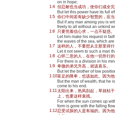
on in hope;
1:4
但忍耐也当成功，使你们成全完
But let this power have its full
1:5
你们中间若有缺少智慧的，应当
But if any man among you is wi
freely to all without an unkind wo
1:6
只要凭着信心求，一点不疑惑。
Let him make his request in faith
the waves of the sea, which are 
1:7
这样的人，不要想从主那里得什
Let it not seem to such a man th
1:8
心怀二意的人，在他一切所行的
For there is a division in his mi
1:9
卑微的弟兄升高，就该喜乐。
But let the brother of low positio
1:10
富足的降卑，也该如此。因为他
But the man of wealth, that he i
come to his end.
1:11
太阳出来，热风刮起，草就枯干
上，也要这样衰残。
For when the sun comes up with i
form is gone with the falling fl
1:12
忍受试探的人是有福的。因为他