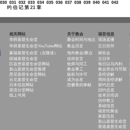
030
031
032
033
034
035
036
037
038
039
040
041
042
约 伯 记 第 21 章
相关网站
关于教会
福音信息
华府基督生命堂
聚会时间与地点
现场直播
华府基督生命堂YouTube网站
教会历史
主日崇拜
蒙福基督生命堂（吉隆坡）
海外教会/聚点
祷告会
槟城基督生命堂
信仰宣言
主日学
匹兹堡基督生命堂网站
牧师与同工
每日以马内利
新山基督生命堂脸谱
教会事工
教会营会与节期
悉尼基督生命堂网站
版权与许可
圣经讲解
台北基督生命堂
成为会友
周间圣经讲解
日本信息网站
您馨香的奉献
新约总览
英语分堂网站
旧约总览
线上书局
改革宗培训
信仰教义
基础信息
福音性聚会
家庭信息
新山基督生命堂
香港基督生命堂