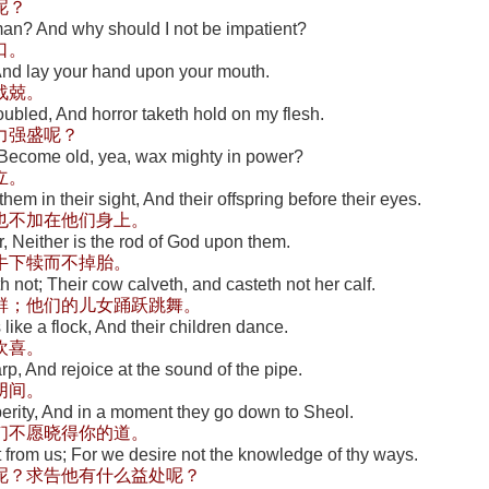
呢？
 man? And why should I not be impatient?
口。
And lay your hand upon your mouth.
战兢。
ubled, And horror taketh hold on my flesh.
力强盛呢？
 Become old, yea, wax mighty in power?
立。
hem in their sight, And their offspring before their eyes.
也不加在他们身上。
r, Neither is the rod of God upon them.
牛下犊而不掉胎。
h not; Their cow calveth, and casteth not her calf.
群；他们的儿女踊跃跳舞。
s like a flock, And their children dance.
欢喜。
rp, And rejoice at the sound of the pipe.
阴间。
erity, And in a moment they go down to Sheol.
们不愿晓得你的道。
 from us; For we desire not the knowledge of thy ways.
呢？求告他有什么益处呢？