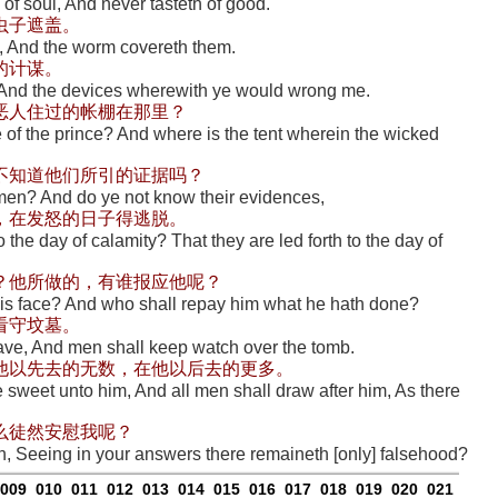
 of soul, And never tasteth of good.
虫子遮盖。
t, And the worm covereth them.
的计谋。
 And the devices wherewith ye would wrong me.
恶人住过的帐棚在那里？
 of the prince? And where is the tent wherein the wicked
不知道他们所引的证据吗？
men? And do ye not know their evidences,
，在发怒的日子得逃脱。
 the day of calamity? That they are led forth to the day of
？他所做的，有谁报应他呢？
his face? And who shall repay him what he hath done?
看守坟墓。
rave, And men shall keep watch over the tomb.
他以先去的无数，在他以后去的更多。
e sweet unto him, And all men shall draw after him, As there
么徒然安慰我呢？
n, Seeing in your answers there remaineth [only] falsehood?
009
010
011
012
013
014
015
016
017
018
019
020
021