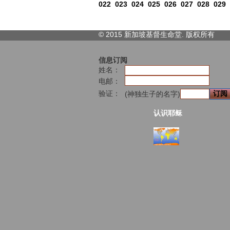
022
023
024
025
026
027
028
029
© 2015 新加坡基督生命堂. 版权
所有
信息订阅
姓名：
电邮：
验证：
(神独生子的名字)
认识耶稣