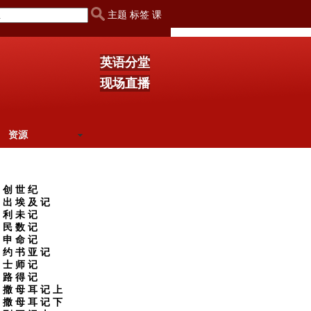
主题 标签 课
英语分堂
现场直播
资源
创 世 纪
出 埃 及 记
利 未 记
民 数 记
申 命 记
约 书 亚 记
士 师 记
路 得 记
撒 母 耳 记 上
撒 母 耳 记 下