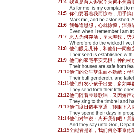
21:4
我岂是向人诉冤？为何不焦急
As for me, is my complaint to
21:5
你们要看着我而惊奇，用手摀
Mark me, and be astonished, 
21:6
我每逢思想，心就惊惶，浑身
Even when I remember I am tro
21:7
恶人为何存活，享大寿数，势
Wherefore do the wicked live,
21:8
他们眼见儿孙，和他们一同坚
Their seed is established with t
21:9
他们的家宅平安无惧；神的杖
Their houses are safe from fea
21:10
他们的公牛孳生而不断绝；母
Their bull gendereth, and failet
21:11
他们打发小孩子出去，多如羊
They send forth their little one
21:12
他们随着琴鼓歌唱，又因箫声
They sing to the timbrel and ha
21:13
他们度日诸事亨通，转眼下入
They spend their days in prosp
21:14
他们对神说：离开我们吧！我
And they say unto God, Depart
21:15
全能者是谁，我们何必事奉他