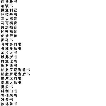
西 番 雅 书
哈 该 书
撒 迦 利 亚
玛 拉 基 书
马 太 福 音
马 可 福 音
路 加 福 音
约 翰 福 音
使 徒 行 传
罗 马 书
哥 林 多 前 书
哥 林 多 后 书
加 拉 太 书
以 弗 所 书
腓 立 比 书
歌 罗 西 书
帖 撒 罗 尼 迦 前 书
帖 撒 罗 尼 迦 后 书
提 摩 太 前 书
提 摩 太 后 书
提 多 书
腓 利 门 书
希 伯 来 书
雅 各 书
彼 得 前 书