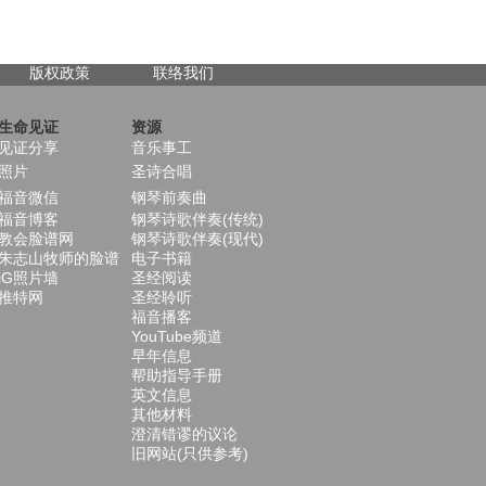
版权政策
联络我们
生命见证
资源
见证分享
音乐事工
照片
圣诗合唱
福音微信
钢琴前奏曲
福音博客
钢琴诗歌伴奏(传统)
教会脸谱网
钢琴诗歌伴奏(现代)
朱志山牧师的脸谱
电子书籍
iG照片墙
圣经阅读
推特网
圣经聆听
福音播客
YouTube频道
早年信息
帮助指导手册
英文信息
其他材料
澄清错谬的议论
旧网站(只供参考)