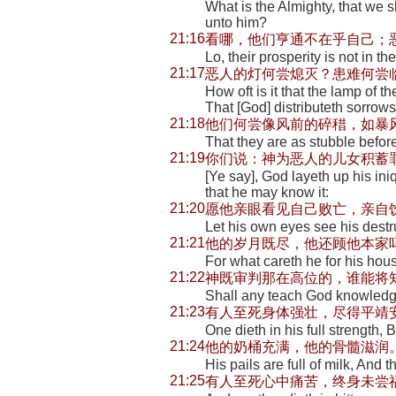
What is the Almighty, that we 
unto him?
21:16
看哪，他们亨通不在乎自己；
Lo, their prosperity is not in t
21:17
恶人的灯何尝熄灭？患难何尝
How oft is it that the lamp of 
That [God] distributeth sorrows
21:18
他们何尝像风前的碎稓，如暴
That they are as stubble before
21:19
你们说：神为恶人的儿女积蓄
[Ye say], God layeth up his ini
that he may know it:
21:20
愿他亲眼看见自己败亡，亲自
Let his own eyes see his destru
21:21
他的岁月既尽，他还顾他本家
For what careth he for his hou
21:22
神既审判那在高位的，谁能将
Shall any teach God knowledge
21:23
有人至死身体强壮，尽得平靖
One dieth in his full strength,
21:24
他的奶桶充满，他的骨髓滋润
His pails are full of milk, And
21:25
有人至死心中痛苦，终身未尝