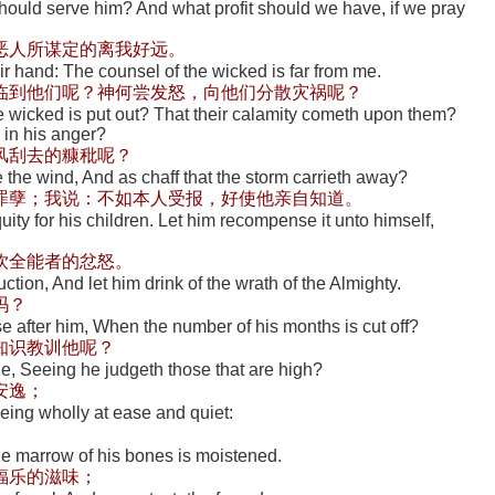
should serve him? And what profit should we have, if we pray
恶人所谋定的离我好远。
heir hand: The counsel of the wicked is far from me.
临到他们呢？神何尝发怒，向他们分散灾祸呢？
the wicked is put out? That their calamity cometh upon them?
 in his anger?
风刮去的糠秕呢？
 the wind, And as chaff that the storm carrieth away?
罪孽；我说：不如本人受报，好使他亲自知道。
quity for his children. Let him recompense it unto himself,
饮全能者的忿怒。
ction, And let him drink of the wrath of the Almighty.
吗？
se after him, When the number of his months is cut off?
知识教训他呢？
, Seeing he judgeth those that are high?
安逸；
 Being wholly at ease and quiet:
。
 the marrow of his bones is moistened.
福乐的滋味；