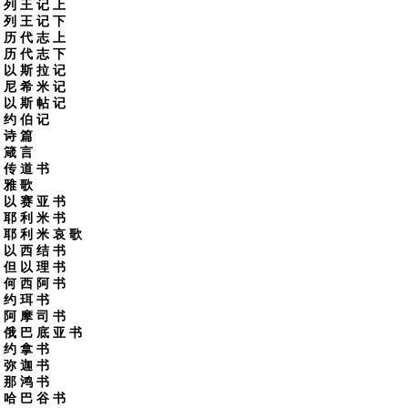
列 王 记 上
列 王 记 下
历 代 志 上
历 代 志 下
以 斯 拉 记
尼 希 米 记
以 斯 帖 记
约 伯 记
诗 篇
箴 言
传 道 书
雅 歌
以 赛 亚 书
耶 利 米 书
耶 利 米 哀 歌
以 西 结 书
但 以 理 书
何 西 阿 书
约 珥 书
阿 摩 司 书
俄 巴 底 亚 书
约 拿 书
弥 迦 书
那 鸿 书
哈 巴 谷 书