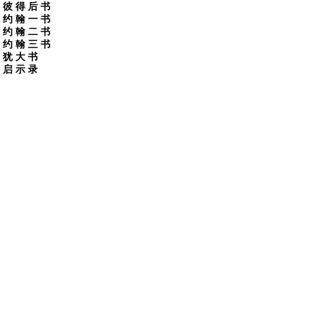
彼 得 后 书
约 翰 一 书
约 翰 二 书
约 翰 三 书
犹 大 书
启 示 录