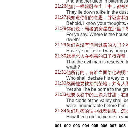
And another dieth in bitterness
21:26
他们一样躺卧在尘土中，都被
They lie down alike in the dus
21:27
我知道你们的意思，并诬害我
Behold, I know your thoughts,
21:28
你们说：霸者的房屋在那里？
For ye say, Where is the house
dwelt?
21:29
你们岂没有询问过路的人吗？
Have ye not asked wayfaring 
21:30
就是恶人在祸患的日子得存留
That the evil man is reserved to
wrath?
21:31
他所行的，有谁当面给他说明
Who shall declare his way to 
21:32
然而他要被抬到茔地；并有人
Yet shall he be borne to the g
21:33
他要以谷中的土块为甘甜；在
The clods of the valley shall b
were innumerable before him.
21:34
你们对答的话中既都错谬，怎
How then comfort ye me in vai
001
002
003
004
005
006
007
008