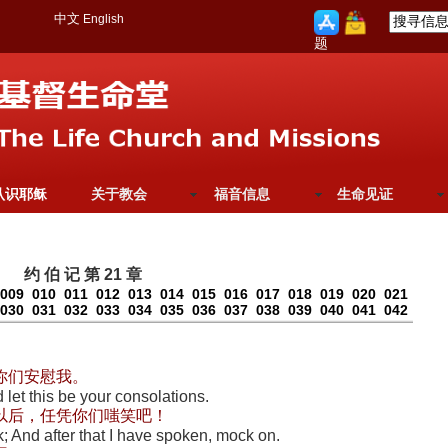
中文
English
题
认识耶稣
关于教会
福音信息
生命见证
约 伯 记 第 21 章
009
010
011
012
013
014
015
016
017
018
019
020
021
030
031
032
033
034
035
036
037
038
039
040
041
042
你们安慰我。
let this be your consolations.
以后，任凭你们嗤笑吧！
k; And after that I have spoken, mock on.