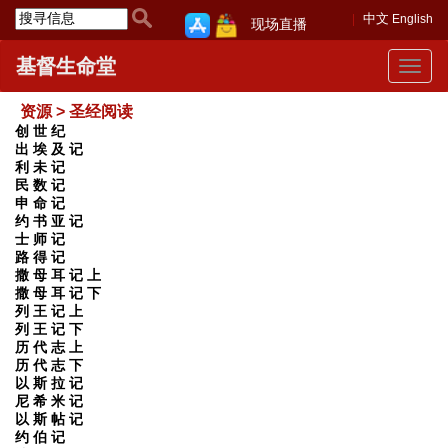
中文
English
现场直播
基督生命堂
Toggle
navigat
资源 > 圣经阅读
创 世 纪
出 埃 及 记
利 未 记
民 数 记
申 命 记
约 书 亚 记
士 师 记
路 得 记
撒 母 耳 记 上
撒 母 耳 记 下
列 王 记 上
列 王 记 下
历 代 志 上
历 代 志 下
以 斯 拉 记
尼 希 米 记
以 斯 帖 记
约 伯 记