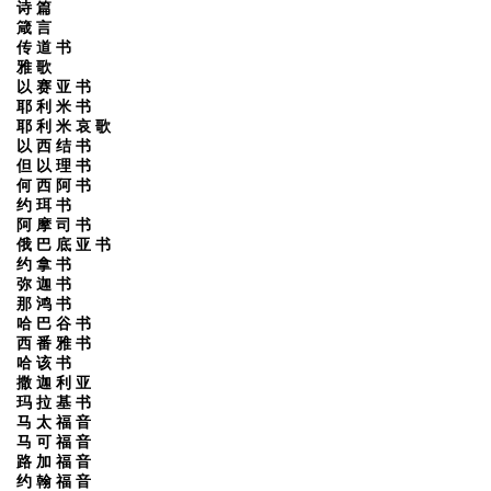
诗 篇
箴 言
传 道 书
雅 歌
以 赛 亚 书
耶 利 米 书
耶 利 米 哀 歌
以 西 结 书
但 以 理 书
何 西 阿 书
约 珥 书
阿 摩 司 书
俄 巴 底 亚 书
约 拿 书
弥 迦 书
那 鸿 书
哈 巴 谷 书
西 番 雅 书
哈 该 书
撒 迦 利 亚
玛 拉 基 书
马 太 福 音
马 可 福 音
路 加 福 音
约 翰 福 音