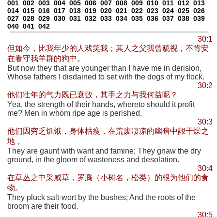
001
002
003
004
005
006
007
008
009
010
011
012
013
014
015
016
017
018
019
020
021
022
023
024
025
026
027
028
029
030
031
032
033
034
035
036
037
038
039
040
041
042
30:1
但如今，比我年少的人戏笑我；其人之父我曾藐视，不肯安
在看守我羊群的狗中。
But now they that are younger than I have me in derision,
Whose fathers I disdained to set with the dogs of my flock.
30:2
他们壮年的气力既已衰败，其手之力与我何益呢？
Yea, the strength of their hands, whereto should it profit
me? Men in whom ripe age is perished.
30:3
他们因穷乏饥饿，身体枯瘦，在荒废凄凉的幽暗中龈干燥之
地，
They are gaunt with want and famine; They gnaw the dry
ground, in the gloom of wasteness and desolation.
30:4
在草丛之中采咸草，罗腾（小树名，松类）的根为他们的食
物。
They pluck salt-wort by the bushes; And the roots of the
broom are their food.
30:5