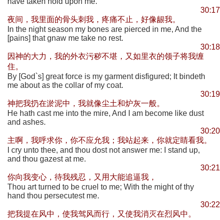
have taken hold upon me.
30:17
夜间，我里面的骨头刺我，疼痛不止，好像龈我。
In the night season my bones are pierced in me, And the
[pains] that gnaw me take no rest.
30:18
因神的大力，我的外衣污秽不堪，又如里衣的领子将我缠
住。
By [God`s] great force is my garment disfigured; It bindeth
me about as the collar of my coat.
30:19
神把我扔在淤泥中，我就像尘土和炉灰一般。
He hath cast me into the mire, And I am become like dust
and ashes.
30:20
主啊，我呼求你，你不应允我；我站起来，你就定睛看我。
I cry unto thee, and thou dost not answer me: I stand up,
and thou gazest at me.
30:21
你向我变心，待我残忍，又用大能追逼我，
Thou art turned to be cruel to me; With the might of thy
hand thou persecutest me.
30:22
把我提在风中，使我驾风而行，又使我消灭在烈风中。