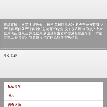
现场直播
主日崇拜
祷告会
主日学
每日以马内利
教会营会与节期
圣
经讲解
周间圣经讲解
新约总览
旧约总览
改革宗培训
信仰教义
基础
信息
福音性聚会
家庭信息
新山基督生命堂
香港基督生命堂
日本福
音事工
福音短片
宣教短片
信仰问题解答
宣教信息
生命见证
见证分享
照片
福音微信