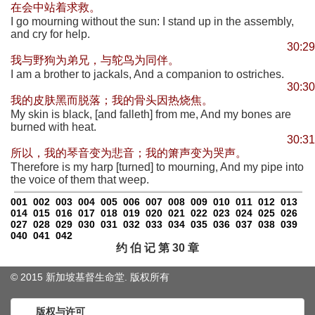
在会中站着求救。
I go mourning without the sun: I stand up in the assembly,
and cry for help.
30:29
我与野狗为弟兄，与鸵鸟为同伴。
I am a brother to jackals, And a companion to ostriches.
30:30
我的皮肤黑而脱落；我的骨头因热烧焦。
My skin is black, [and falleth] from me, And my bones are
burned with heat.
30:31
所以，我的琴音变为悲音；我的箫声变为哭声。
Therefore is my harp [turned] to mourning, And my pipe into
the voice of them that weep.
001
002
003
004
005
006
007
008
009
010
011
012
013
014
015
016
017
018
019
020
021
022
023
024
025
026
027
028
029
030
031
032
033
034
035
036
037
038
039
040
041
042
约 伯 记 第 30 章
© 2015 新加坡基督生命堂. 版权
所有
版权与许可