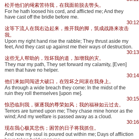
松开他们的绳索苦待我，在我面前脱去辔头。
For he hath loosed his cord, and afflicted me; And they
have cast off the bridle before me.
30:12
这等下流人在我右边起来，推开我的脚，筑成战路来攻击
我。
Upon my right hand rise the rabble; They thrust aside my
feet, And they cast up against me their ways of destruction.
30:13
这些无人帮助的，毁坏我的道，加增我的灾。
They mar my path, They set forward my calamity, [Even]
men that have no helper.
30:14
他们来如同闯进大破口，在毁坏之间滚在我身上。
As through a wide breach they come: In the midst of the
ruin they roll themselves [upon me].
30:15
惊恐临到我，驱逐我的尊荣如风；我的福禄如云过去。
Terrors are turned upon me; They chase mine honor as the
wind; And my welfare is passed away as a cloud.
30:16
现在我心极其悲伤；困苦的日子将我抓住。
And now my soul is poured out within me; Days of affliction