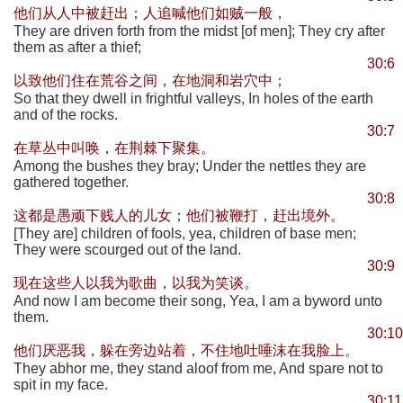
他们从人中被赶出；人追喊他们如贼一般，
They are driven forth from the midst [of men]; They cry after
them as after a thief;
30:6
以致他们住在荒谷之间，在地洞和岩穴中；
So that they dwell in frightful valleys, In holes of the earth
and of the rocks.
30:7
在草丛中叫唤，在荆棘下聚集。
Among the bushes they bray; Under the nettles they are
gathered together.
30:8
这都是愚顽下贱人的儿女；他们被鞭打，赶出境外。
[They are] children of fools, yea, children of base men;
They were scourged out of the land.
30:9
现在这些人以我为歌曲，以我为笑谈。
And now I am become their song, Yea, I am a byword unto
them.
30:10
他们厌恶我，躲在旁边站着，不住地吐唾沫在我脸上。
They abhor me, they stand aloof from me, And spare not to
spit in my face.
30:11