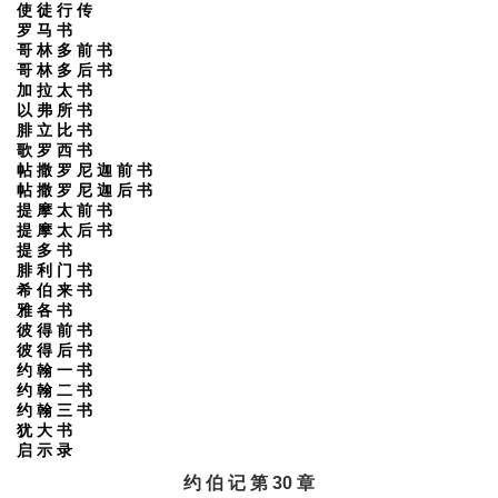
使 徒 行 传
罗 马 书
哥 林 多 前 书
哥 林 多 后 书
加 拉 太 书
以 弗 所 书
腓 立 比 书
歌 罗 西 书
帖 撒 罗 尼 迦 前 书
帖 撒 罗 尼 迦 后 书
提 摩 太 前 书
提 摩 太 后 书
提 多 书
腓 利 门 书
希 伯 来 书
雅 各 书
彼 得 前 书
彼 得 后 书
约 翰 一 书
约 翰 二 书
约 翰 三 书
犹 大 书
启 示 录
约 伯 记 第 30 章