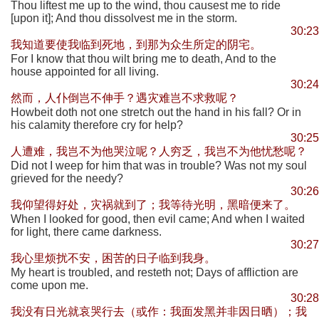
Thou liftest me up to the wind, thou causest me to ride
[upon it]; And thou dissolvest me in the storm.
30:23
我知道要使我临到死地，到那为众生所定的阴宅。
For I know that thou wilt bring me to death, And to the
house appointed for all living.
30:24
然而，人仆倒岂不伸手？遇灾难岂不求救呢？
Howbeit doth not one stretch out the hand in his fall? Or in
his calamity therefore cry for help?
30:25
人遭难，我岂不为他哭泣呢？人穷乏，我岂不为他忧愁呢？
Did not I weep for him that was in trouble? Was not my soul
grieved for the needy?
30:26
我仰望得好处，灾祸就到了；我等待光明，黑暗便来了。
When I looked for good, then evil came; And when I waited
for light, there came darkness.
30:27
我心里烦扰不安，困苦的日子临到我身。
My heart is troubled, and resteth not; Days of affliction are
come upon me.
30:28
我没有日光就哀哭行去（或作：我面发黑并非因日晒）；我