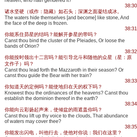
heaven, who hath gendered it?
38:30
诸水坚硬（或作：隐藏）如石头；深渊之面凝结成冰。
The waters hide themselves [and become] like stone, And
the face of the deep is frozen.
38:31
你能系住昴星的结吗？能解开参星的带吗？
Canst thou bind the cluster of the Pleiades, Or loose the
bands of Orion?
38:32
你能按时领出十二宫吗？能引导北斗和随他的众星（星：原
文作子）吗？
Canst thou lead forth the Mazzaroth in their season? Or
canst thou guide the Bear with her train?
38:33
你知道天的定例吗？能使地归在天的权下吗？
Knowest thou the ordinances of the heavens? Canst thou
establish the dominion thereof in the earth?
38:34
你能向云彩扬起声来，使倾盆的雨遮盖你吗？
Canst thou lift up thy voice to the clouds, That abundance
of waters may cover thee?
38:35
你能发出闪电，叫他行去，使他对你说：我们在这里？