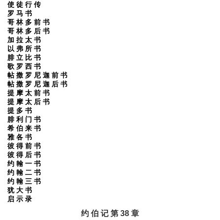
使 徒 行 传
罗 马 书
哥 林 多 前 书
哥 林 多 后 书
加 拉 太 书
以 弗 所 书
腓 立 比 书
歌 罗 西 书
帖 撒 罗 尼 迦 前 书
帖 撒 罗 尼 迦 后 书
提 摩 太 前 书
提 摩 太 后 书
提 多 书
腓 利 门 书
希 伯 来 书
雅 各 书
彼 得 前 书
彼 得 后 书
约 翰 一 书
约 翰 二 书
约 翰 三 书
犹 大 书
启 示 录
约 伯 记 第 38 章