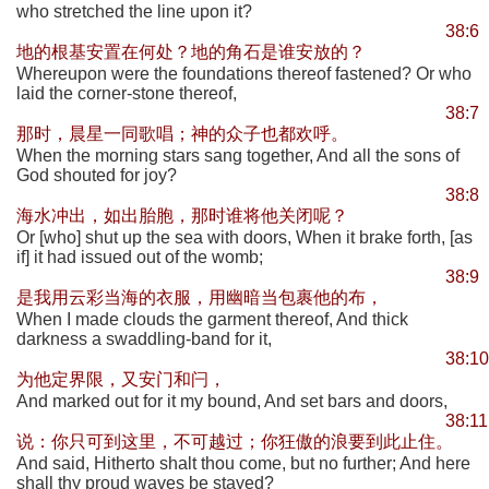
who stretched the line upon it?
38:6
地的根基安置在何处？地的角石是谁安放的？
Whereupon were the foundations thereof fastened? Or who
laid the corner-stone thereof,
38:7
那时，晨星一同歌唱；神的众子也都欢呼。
When the morning stars sang together, And all the sons of
God shouted for joy?
38:8
海水冲出，如出胎胞，那时谁将他关闭呢？
Or [who] shut up the sea with doors, When it brake forth, [as
if] it had issued out of the womb;
38:9
是我用云彩当海的衣服，用幽暗当包裹他的布，
When I made clouds the garment thereof, And thick
darkness a swaddling-band for it,
38:10
为他定界限，又安门和闩，
And marked out for it my bound, And set bars and doors,
38:11
说：你只可到这里，不可越过；你狂傲的浪要到此止住。
And said, Hitherto shalt thou come, but no further; And here
shall thy proud waves be stayed?