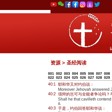
资源 > 圣经阅读
001
002
003
004
005
006
007
008
022
023
024
025
026
027
028
029
40:1
耶和华又对约伯说：
Moreover Jehovah answered J
40:2
强辩的岂可与全能者争论吗？
Shall he that cavilleth conten
it.
40:3
于是，约伯回答耶和华说：