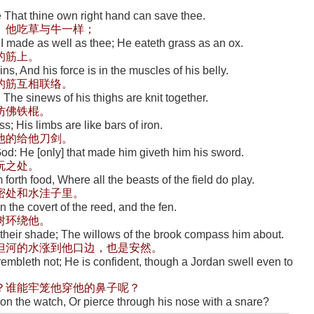
ee That thine own right hand can save thee.
。他吃草与牛一样；
 made as well as thee; He eateth grass as an ox.
的筋上。
ins, And his force is in the muscles of his belly.
的筋互相联络。
 The sinews of his thighs are knit together.
彷佛铁棍。
s; His limbs are like bars of iron.
他的给他刀剑。
God: He [only] that made him giveth him his sword.
玩之处。
forth food, Where all the beasts of the field do play.
密处和水洼子里。
In the covert of the reed, and the fen.
树环绕他。
 their shade; The willows of the brook compass him about.
但河的水涨到他口边，也是安然。
 trembleth not; He is confident, though a Jordan swell even to
？谁能牢笼他穿他的鼻子呢？
on the watch, Or pierce through his nose with a snare?