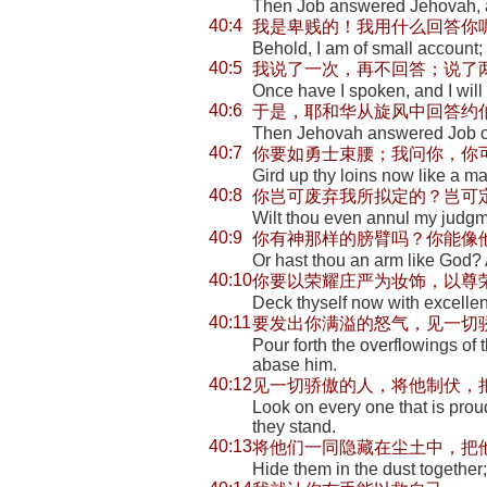
Then Job answered Jehovah, 
40:4
我是卑贱的！我用什么回答你
Behold, I am of small account
40:5
我说了一次，再不回答；说了
Once have I spoken, and I will 
40:6
于是，耶和华从旋风中回答约
Then Jehovah answered Job out
40:7
你要如勇士束腰；我问你，你
Gird up thy loins now like a m
40:8
你岂可废弃我所拟定的？岂可
Wilt thou even annul my judgm
40:9
你有神那样的膀臂吗？你能像
Or hast thou an arm like God? 
40:10
你要以荣耀庄严为妆饰，以尊
Deck thyself now with excellen
40:11
要发出你满溢的怒气，见一切
Pour forth the overflowings of
abase him.
40:12
见一切骄傲的人，将他制伏，
Look on every one that is prou
they stand.
40:13
将他们一同隐藏在尘土中，把
Hide them in the dust together;