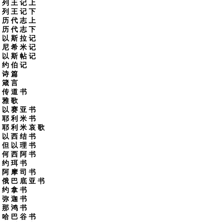
列 王 记 上
列 王 记 下
历 代 志 上
历 代 志 下
以 斯 拉 记
尼 希 米 记
以 斯 帖 记
约 伯 记
诗 篇
箴 言
传 道 书
雅 歌
以 赛 亚 书
耶 利 米 书
耶 利 米 哀 歌
以 西 结 书
但 以 理 书
何 西 阿 书
约 珥 书
阿 摩 司 书
俄 巴 底 亚 书
约 拿 书
弥 迦 书
那 鸿 书
哈 巴 谷 书