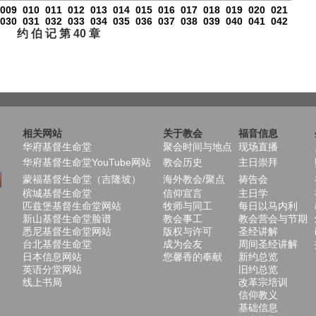
009
010
011
012
013
014
015
016
017
018
019
020
021
030
031
032
033
034
035
036
037
038
039
040
041
042
约 伯 记 第 40 章
相关网站
关于教会
福音信息
华府基督生命堂
聚会时间与地点
现场直播
华府基督生命堂YouTube网站
教会历史
主日崇拜
蒙福基督生命堂（吉隆坡）
海外教会/聚点
祷告会
槟城基督生命堂
信仰宣言
主日学
匹兹堡基督生命堂网站
牧师与同工
每日以马内利
新山基督生命堂脸谱
教会事工
教会营会与节期
悉尼基督生命堂网站
版权与许可
圣经讲解
台北基督生命堂
成为会友
周间圣经讲解
日本信息网站
您馨香的奉献
新约总览
英语分堂网站
旧约总览
线上书局
改革宗培训
信仰教义
基础信息