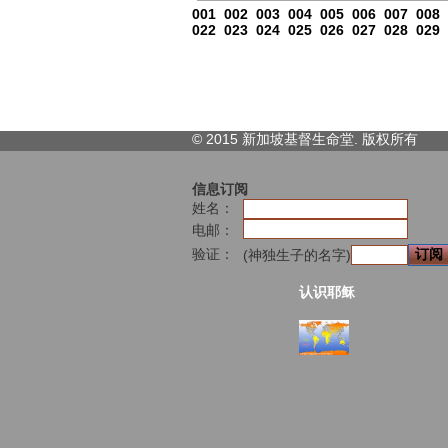
001
002
003
004
005
006
007
008
022
023
024
025
026
027
028
029
© 2015 新加坡基督生命堂. 版权
所有
信息订阅
姓名：
电邮：
验证：
(神独生子的名字)
认识耶稣