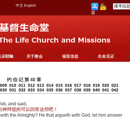
中文
English
题
认识耶稣
关于教会
福音信息
生命见证
约 伯 记 第 40 章
009
010
011
012
013
014
015
016
017
018
019
020
021
030
031
032
033
034
035
036
037
038
039
040
041
042
ob, and said,
与神辩驳的可以回答这些吧！
d with the Almighty? He that argueth with God, let him answer