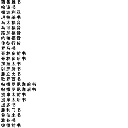
西 番 雅 书
哈 该 书
撒 迦 利 亚
玛 拉 基 书
马 太 福 音
马 可 福 音
路 加 福 音
约 翰 福 音
使 徒 行 传
罗 马 书
哥 林 多 前 书
哥 林 多 后 书
加 拉 太 书
以 弗 所 书
腓 立 比 书
歌 罗 西 书
帖 撒 罗 尼 迦 前 书
帖 撒 罗 尼 迦 后 书
提 摩 太 前 书
提 摩 太 后 书
提 多 书
腓 利 门 书
希 伯 来 书
雅 各 书
彼 得 前 书