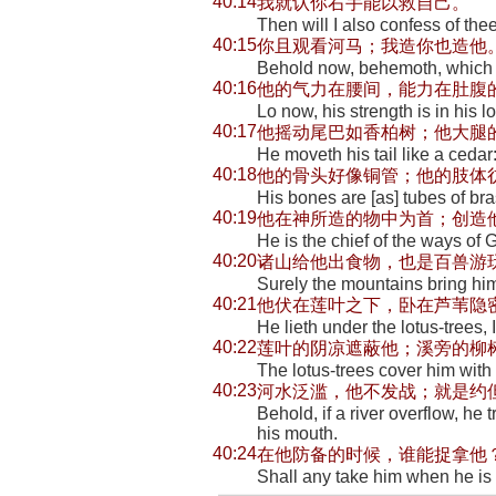
40:14
我就认你右手能以救自己。
Then will I also confess of th
40:15
你且观看河马；我造你也造他
Behold now, behemoth, which I
40:16
他的气力在腰间，能力在肚腹
Lo now, his strength is in his lo
40:17
他摇动尾巴如香柏树；他大腿
He moveth his tail like a cedar:
40:18
他的骨头好像铜管；他的肢体
His bones are [as] tubes of bras
40:19
他在神所造的物中为首；创造
He is the chief of the ways of 
40:20
诸山给他出食物，也是百兽游
Surely the mountains bring him 
40:21
他伏在莲叶之下，卧在芦苇隐
He lieth under the lotus-trees, 
40:22
莲叶的阴凉遮蔽他；溪旁的柳
The lotus-trees cover him with
40:23
河水泛滥，他不发战；就是约
Behold, if a river overflow, he
his mouth.
40:24
在他防备的时候，谁能捉拿他
Shall any take him when he is 