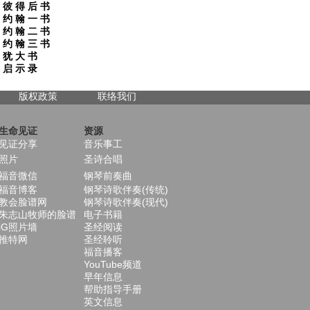
彼 得 后 书
约 翰 一 书
约 翰 二 书
约 翰 三 书
犹 大 书
启 示 录
版权政策
联络我们
生命见证
资源
见证分享
音乐事工
照片
圣诗合唱
福音微信
钢琴前奏曲
福音博客
钢琴诗歌伴奏(传统)
教会脸谱网
钢琴诗歌伴奏(现代)
朱志山牧师的脸谱
电子书籍
iG照片墙
圣经阅读
推特网
圣经聆听
福音播客
YouTube频道
早年信息
帮助指导手册
英文信息