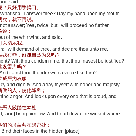
and said,
呢？只好用手摀口。
; What shall I answer thee? I lay my hand upon my mouth.
两次，就不再说。
not answer; Yea, twice, but I will proceed no further.
伯说：
 of the whirlwind, and said,
可以指示我。
an: I will demand of thee, and declare thou unto me.
定我有罪，好显自己为义吗？
ent? Wilt thou condemn me, that thou mayest be justified?
他发雷声吗？
And canst thou thunder with a voice like him?
荣威严为衣服；
cy and dignity; And array thyself with honor and majesty.
骄傲的人，使他降卑；
 thine anger; And look upon every one that is proud, and
把恶人践踏在本处；
d, [and] bring him low; And tread down the wicked where
他们的脸蒙蔽在隐密处；
 Bind their faces in the hidden [place].