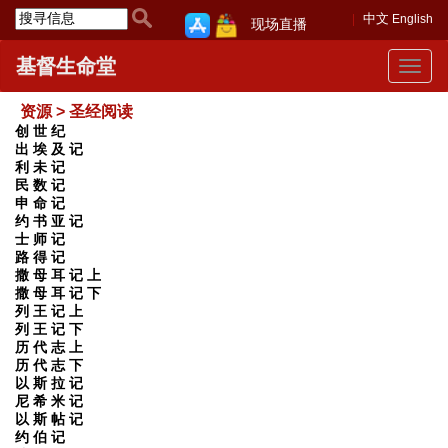
中文
English
现场直播
基督生命堂
Toggle
navigat
资源 > 圣经阅读
创 世 纪
出 埃 及 记
利 未 记
民 数 记
申 命 记
约 书 亚 记
士 师 记
路 得 记
撒 母 耳 记 上
撒 母 耳 记 下
列 王 记 上
列 王 记 下
历 代 志 上
历 代 志 下
以 斯 拉 记
尼 希 米 记
以 斯 帖 记
约 伯 记