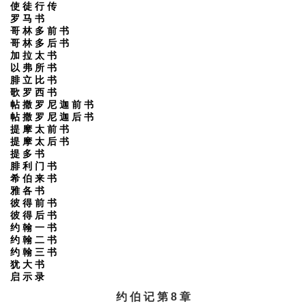
使 徒 行 传
罗 马 书
哥 林 多 前 书
哥 林 多 后 书
加 拉 太 书
以 弗 所 书
腓 立 比 书
歌 罗 西 书
帖 撒 罗 尼 迦 前 书
帖 撒 罗 尼 迦 后 书
提 摩 太 前 书
提 摩 太 后 书
提 多 书
腓 利 门 书
希 伯 来 书
雅 各 书
彼 得 前 书
彼 得 后 书
约 翰 一 书
约 翰 二 书
约 翰 三 书
犹 大 书
启 示 录
约 伯 记 第 8 章