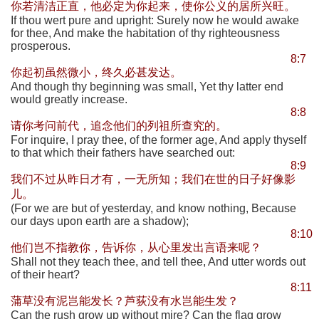
你若清洁正直，他必定为你起来，使你公义的居所兴旺。
If thou wert pure and upright: Surely now he would awake
for thee, And make the habitation of thy righteousness
prosperous.
8:7
你起初虽然微小，终久必甚发达。
And though thy beginning was small, Yet thy latter end
would greatly increase.
8:8
请你考问前代，追念他们的列祖所查究的。
For inquire, I pray thee, of the former age, And apply thyself
to that which their fathers have searched out:
8:9
我们不过从昨日才有，一无所知；我们在世的日子好像影
儿。
(For we are but of yesterday, and know nothing, Because
our days upon earth are a shadow);
8:10
他们岂不指教你，告诉你，从心里发出言语来呢？
Shall not they teach thee, and tell thee, And utter words out
of their heart?
8:11
蒲草没有泥岂能发长？芦荻没有水岂能生发？
Can the rush grow up without mire? Can the flag grow