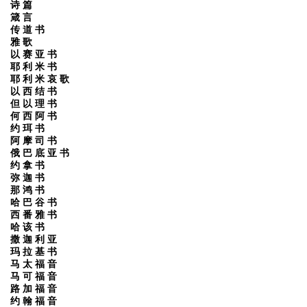
诗 篇
箴 言
传 道 书
雅 歌
以 赛 亚 书
耶 利 米 书
耶 利 米 哀 歌
以 西 结 书
但 以 理 书
何 西 阿 书
约 珥 书
阿 摩 司 书
俄 巴 底 亚 书
约 拿 书
弥 迦 书
那 鸿 书
哈 巴 谷 书
西 番 雅 书
哈 该 书
撒 迦 利 亚
玛 拉 基 书
马 太 福 音
马 可 福 音
路 加 福 音
约 翰 福 音