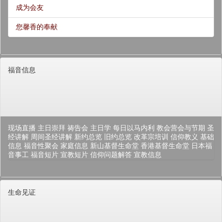
成为会友
您馨香的奉献
福音信息
现场直播
主日崇拜
祷告会
主日学
每日以马内利
教会营会与节期
圣
经讲解
周间圣经讲解
新约总览
旧约总览
改革宗培训
信仰教义
基础
信息
福音性聚会
家庭信息
新山基督生命堂
香港基督生命堂
日本福
音事工
福音短片
宣教短片
信仰问题解答
宣教信息
生命见证