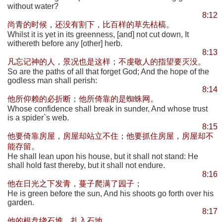
without water?
8:12
尚青的时候，还没有割下，比百样的草先枯槁。
Whilst it is yet in its greenness, [and] not cut down, It
withereth before any [other] herb.
8:13
凡忘记神的人，景况也是这样；不虔敬人的指望要灭没。
So are the paths of all that forget God; And the hope of the
godless man shall perish:
8:14
他所仰赖的必折断；他所倚靠的是蜘蛛网。
Whose confidence shall break in sunder, And whose trust
is a spider`s web.
8:15
他要倚靠房屋，房屋却站立不住；他要抓住房屋，房屋却不
能存留。
He shall lean upon his house, but it shall not stand: He
shall hold fast thereby, but it shall not endure.
8:16
他在日光之下发青，蔓子爬满了园子；
He is green before the sun, And his shoots go forth over his
garden.
8:17
他的根盘绕石堆，扎入石地。