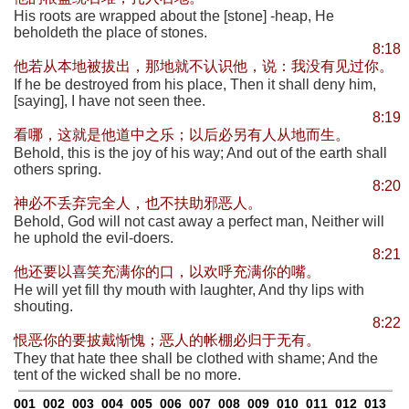
His roots are wrapped about the [stone] -heap, He
beholdeth the place of stones.
8:18
他若从本地被拔出，那地就不认识他，说：我没有见过你。
If he be destroyed from his place, Then it shall deny him,
[saying], I have not seen thee.
8:19
看哪，这就是他道中之乐；以后必另有人从地而生。
Behold, this is the joy of his way; And out of the earth shall
others spring.
8:20
神必不丢弃完全人，也不扶助邪恶人。
Behold, God will not cast away a perfect man, Neither will
he uphold the evil-doers.
8:21
他还要以喜笑充满你的口，以欢呼充满你的嘴。
He will yet fill thy mouth with laughter, And thy lips with
shouting.
8:22
恨恶你的要披戴惭愧；恶人的帐棚必归于无有。
They that hate thee shall be clothed with shame; And the
tent of the wicked shall be no more.
001
002
003
004
005
006
007
008
009
010
011
012
013