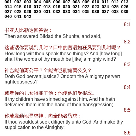
001
002
003
004
005
006
007
008
009
010
011
012
013
014
015
016
017
018
019
020
021
022
023
024
025
026
027
028
029
030
031
032
033
034
035
036
037
038
039
040
041
042
8:1
书亚人比勒达回答说：
Then answered Bildad the Shuhite, and said,
8:2
这些话你要说到几时？口中的言语如狂风要到几时呢？
How long wilt thou speak these things? And [how long]
shall the words of thy mouth be [like] a mighty wind?
8:3
神岂能偏离公平？全能者岂能偏离公义？
Doth God pervert justice? Or doth the Almighty pervert
righteousness?
8:4
或者你的儿女得罪了他；他使他们受报应。
If thy children have sinned against him, And he hath
delivered them into the hand of their transgression;
8:5
你若殷勤地寻求神，向全能者恳求；
If thou wouldest seek diligently unto God, And make thy
supplication to the Almighty;
8:6