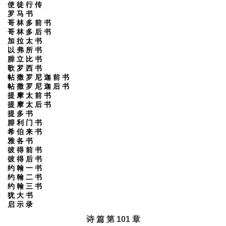
使 徒 行 传
罗 马 书
哥 林 多 前 书
哥 林 多 后 书
加 拉 太 书
以 弗 所 书
腓 立 比 书
歌 罗 西 书
帖 撒 罗 尼 迦 前 书
帖 撒 罗 尼 迦 后 书
提 摩 太 前 书
提 摩 太 后 书
提 多 书
腓 利 门 书
希 伯 来 书
雅 各 书
彼 得 前 书
彼 得 后 书
约 翰 一 书
约 翰 二 书
约 翰 三 书
犹 大 书
启 示 录
诗 篇 第 101 章