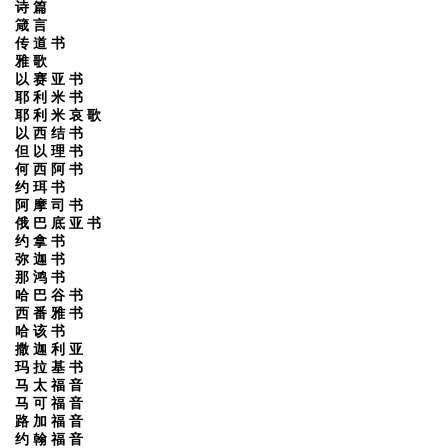
诗 篇
箴 言
传 道 书
雅 歌
以 赛 亚 书
耶 利 米 书
耶 利 米 哀 歌
以 西 结 书
但 以 理 书
何 西 阿 书
约 珥 书
阿 摩 司 书
俄 巴 底 亚 书
约 拿 书
弥 迦 书
那 鸿 书
哈 巴 谷 书
西 番 雅 书
哈 该 书
撒 迦 利 亚
玛 拉 基 书
马 太 福 音
马 可 福 音
路 加 福 音
约 翰 福 音