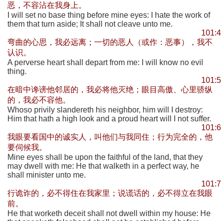
恶，不容沾在我身上。
I will set no base thing before mine eyes: I hate the work of
them that turn aside; It shall not cleave unto me.
101:4
弯曲的心思，我必远离；一切的恶人（或作：恶事），我不
认识。
A perverse heart shall depart from me: I will know no evil
thing.
101:5
在暗中谗谤他邻居的，我必将他灭绝；眼目高傲、心里骄纵
的，我必不容他。
Whoso privily slandereth his neighbor, him will I destroy:
Him that hath a high look and a proud heart will I not suffer.
101:6
我眼要看国中的诚实人，叫他们与我同住；行为完全的，他
要伺候我。
Mine eyes shall be upon the faithful of the land, that they
may dwell with me: He that walketh in a perfect way, he
shall minister unto me.
101:7
行诡诈的，必不得住在我家里；说谎话的，必不得立在我眼
前。
He that worketh deceit shall not dwell within my house: He