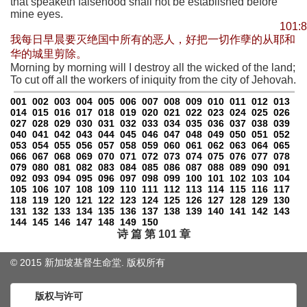
that speaketh falsehood shall not be established before
mine eyes.
101:8
我每日早晨要灭绝国中所有的恶人，好把一切作孽的从耶和
华的城里剪除。
Morning by morning will I destroy all the wicked of the land;
To cut off all the workers of iniquity from the city of Jehovah.
001
002
003
004
005
006
007
008
009
010
011
012
013
014
015
016
017
018
019
020
021
022
023
024
025
026
027
028
029
030
031
032
033
034
035
036
037
038
039
040
041
042
043
044
045
046
047
048
049
050
051
052
053
054
055
056
057
058
059
060
061
062
063
064
065
066
067
068
069
070
071
072
073
074
075
076
077
078
079
080
081
082
083
084
085
086
087
088
089
090
091
092
093
094
095
096
097
098
099
100
101
102
103
104
105
106
107
108
109
110
111
112
113
114
115
116
117
118
119
120
121
122
123
124
125
126
127
128
129
130
131
132
133
134
135
136
137
138
139
140
141
142
143
144
145
146
147
148
149
150
诗 篇 第 101 章
© 2015 新加坡基督生命堂. 版权
所有
版权与许可