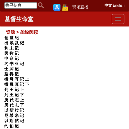
中文
English
现场直播
基督生命堂
Toggle
navigat
资源 > 圣经阅读
创 世 纪
出 埃 及 记
利 未 记
民 数 记
申 命 记
约 书 亚 记
士 师 记
路 得 记
撒 母 耳 记 上
撒 母 耳 记 下
列 王 记 上
列 王 记 下
历 代 志 上
历 代 志 下
以 斯 拉 记
尼 希 米 记
以 斯 帖 记
约 伯 记