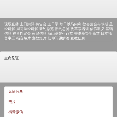
现场直播
主日崇拜
祷告会
主日学
每日以马内利
教会营会与节期
圣
经讲解
周间圣经讲解
新约总览
旧约总览
改革宗培训
信仰教义
基础
信息
福音性聚会
家庭信息
新山基督生命堂
香港基督生命堂
日本福
音事工
福音短片
宣教短片
信仰问题解答
宣教信息
生命见证
见证分享
照片
福音微信