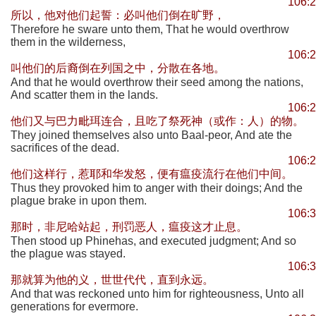
106:
所以，他对他们起誓：必叫他们倒在旷野，
Therefore he sware unto them, That he would overthrow
them in the wilderness,
106:
叫他们的后裔倒在列国之中，分散在各地。
And that he would overthrow their seed among the nations,
And scatter them in the lands.
106:
他们又与巴力毗珥连合，且吃了祭死神（或作：人）的物。
They joined themselves also unto Baal-peor, And ate the
sacrifices of the dead.
106:
他们这样行，惹耶和华发怒，便有瘟疫流行在他们中间。
Thus they provoked him to anger with their doings; And the
plague brake in upon them.
106:
那时，非尼哈站起，刑罚恶人，瘟疫这才止息。
Then stood up Phinehas, and executed judgment; And so
the plague was stayed.
106:
那就算为他的义，世世代代，直到永远。
And that was reckoned unto him for righteousness, Unto all
generations for evermore.