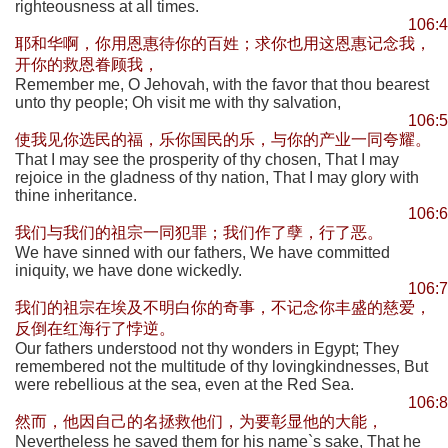
righteousness at all times.
106:4
耶和华啊，你用恩惠待你的百姓；求你也用这恩惠记念我，
开你的救恩眷顾我，
Remember me, O Jehovah, with the favor that thou bearest
unto thy people; Oh visit me with thy salvation,
106:5
使我见你选民的福，乐你国民的乐，与你的产业一同夸耀。
That I may see the prosperity of thy chosen, That I may
rejoice in the gladness of thy nation, That I may glory with
thine inheritance.
106:6
我们与我们的祖宗一同犯罪；我们作了孽，行了恶。
We have sinned with our fathers, We have committed
iniquity, we have done wickedly.
106:7
我们的祖宗在埃及不明白你的奇事，不记念你丰盛的慈爱，
反倒在红海行了悖逆。
Our fathers understood not thy wonders in Egypt; They
remembered not the multitude of thy lovingkindnesses, But
were rebellious at the sea, even at the Red Sea.
106:8
然而，他因自己的名拯救他们，为要彰显他的大能，
Nevertheless he saved them for his name`s sake, That he