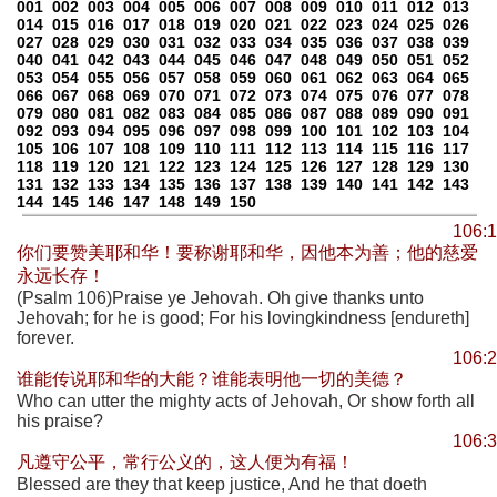
001
002
003
004
005
006
007
008
009
010
011
012
013
014
015
016
017
018
019
020
021
022
023
024
025
026
027
028
029
030
031
032
033
034
035
036
037
038
039
040
041
042
043
044
045
046
047
048
049
050
051
052
053
054
055
056
057
058
059
060
061
062
063
064
065
066
067
068
069
070
071
072
073
074
075
076
077
078
079
080
081
082
083
084
085
086
087
088
089
090
091
092
093
094
095
096
097
098
099
100
101
102
103
104
105
106
107
108
109
110
111
112
113
114
115
116
117
118
119
120
121
122
123
124
125
126
127
128
129
130
131
132
133
134
135
136
137
138
139
140
141
142
143
144
145
146
147
148
149
150
106:1
你们要赞美耶和华！要称谢耶和华，因他本为善；他的慈爱
永远长存！
(Psalm 106)Praise ye Jehovah. Oh give thanks unto
Jehovah; for he is good; For his lovingkindness [endureth]
forever.
106:2
谁能传说耶和华的大能？谁能表明他一切的美德？
Who can utter the mighty acts of Jehovah, Or show forth all
his praise?
106:3
凡遵守公平，常行公义的，这人便为有福！
Blessed are they that keep justice, And he that doeth