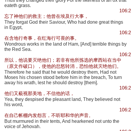
Thus they changed their glory For the likeness of an ox that
eateth grass.
106:
忘了神他们的救主；他曾在埃及行大事，
They forgat God their Saviour, Who had done great things
in Egypt,
106:
在含地行奇事，在红海行可畏的事。
Wondrous works in the land of Ham, [And] terrible things by
the Red Sea.
106:
所以，他说要灭绝他们；若非有他所拣选的摩西站在当中
（原文作破口），使他的忿怒转消，恐怕他就灭绝他们。
Therefore he said that he would destroy them, Had not
Moses his chosen stood before him in the breach, To turn
away his wrath, lest he should destroy [them].
106:
他们又藐视那美地，不信他的话，
Yea, they despised the pleasant land, They believed not
his word,
106:
在自己帐棚内发怨言，不听耶和华的声音。
But murmured in their tents, And hearkened not unto the
voice of Jehovah.