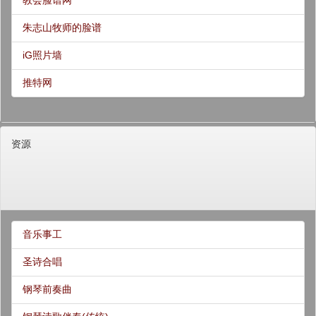
教会脸谱网
朱志山牧师的脸谱
iG照片墙
推特网
资源
音乐事工
圣诗合唱
钢琴前奏曲