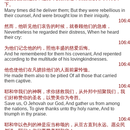
下。
Many times did he deliver them; But they were rebellious in
their counsel, And were brought low in their iniquity.
106:
然而，他听见他们哀告的时候，就眷顾他们的急难，
Nevertheless he regarded their distress, When he heard
their cry:
106:
为他们记念他的约，照他丰盛的慈爱后悔。
And he remembered for them his covenant, And repented
according to the multitude of his lovingkindnesses.
106:
他也使他们在凡掳掠他们的人面前蒙怜恤。
He made them also to be pitied Of all those that carried
them captive.
106:
耶和华我们的神啊，求你拯救我们，从外邦中招聚我们，我
们好称赞你的圣名，以赞美你为夸胜。
Save us, O Jehovah our God, And gather us from among
the nations, To give thanks unto thy holy name, And to
triumph in thy praise.
106:
耶和华以色列的神是应当称颂的，从亘古直到永远。愿众民