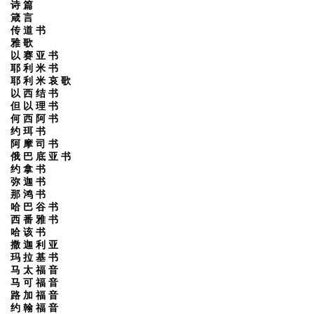
诗 篇
箴 言
传 道 书
雅 歌
以 赛 亚 书
耶 利 米 书
耶 利 米 哀 歌
以 西 结 书
但 以 理 书
何 西 阿 书
约 珥 书
阿 摩 司 书
俄 巴 底 亚 书
约 拿 书
弥 迦 书
那 鸿 书
哈 巴 谷 书
西 番 雅 书
哈 该 书
撒 迦 利 亚
玛 拉 基 书
马 太 福 音
马 可 福 音
路 加 福 音
约 翰 福 音