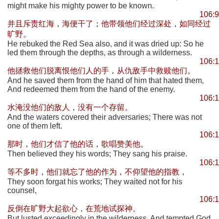
might make his mighty power to be known.
106:9
并且斥责红海，海便干了；他带领他们经过深处，如同经过
旷野。
He rebuked the Red Sea also, and it was dried up: So he
led them through the depths, as through a wilderness.
106:
他拯救他们脱离恨他们人的手，从仇敌手中救赎他们。
And he saved them from the hand of him that hated them,
And redeemed them from the hand of the enemy.
106:1
水淹没他们的敌人，没有一个存留。
And the waters covered their adversaries; There was not
one of them left.
106:
那时，他们才信了他的话，歌唱赞美他。
Then believed they his words; They sang his praise.
106:
等不多时，他们就忘了他的作为，不仰望他的指教，
They soon forgat his works; They waited not for his
counsel,
106:
反倒在旷野大起欲心，在荒地试探神。
But lusted exceedingly in the wilderness, And tempted God