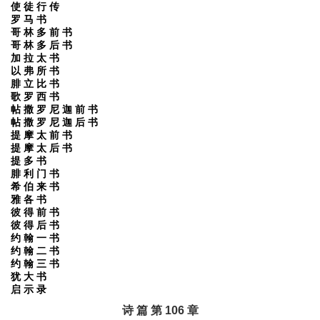
使 徒 行 传
罗 马 书
哥 林 多 前 书
哥 林 多 后 书
加 拉 太 书
以 弗 所 书
腓 立 比 书
歌 罗 西 书
帖 撒 罗 尼 迦 前 书
帖 撒 罗 尼 迦 后 书
提 摩 太 前 书
提 摩 太 后 书
提 多 书
腓 利 门 书
希 伯 来 书
雅 各 书
彼 得 前 书
彼 得 后 书
约 翰 一 书
约 翰 二 书
约 翰 三 书
犹 大 书
启 示 录
诗 篇 第 106 章