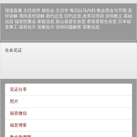
现场直播
主日崇拜
祷告会
主日学
每日以马内利
教会营会与节期
圣
经讲解
周间圣经讲解
新约总览
旧约总览
改革宗培训
信仰教义
基础
信息
福音性聚会
家庭信息
新山基督生命堂
香港基督生命堂
日本福
音事工
福音短片
宣教短片
信仰问题解答
宣教信息
生命见证
见证分享
照片
福音微信
福音博客