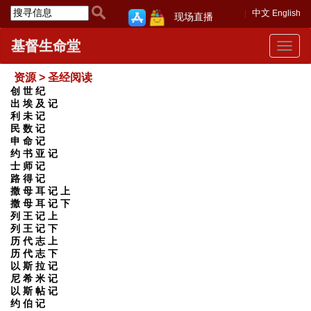
中文
English
现场直播
基督生命堂
Toggle
navigat
资源 > 圣经阅读
创 世 纪
出 埃 及 记
利 未 记
民 数 记
申 命 记
约 书 亚 记
士 师 记
路 得 记
撒 母 耳 记 上
撒 母 耳 记 下
列 王 记 上
列 王 记 下
历 代 志 上
历 代 志 下
以 斯 拉 记
尼 希 米 记
以 斯 帖 记
约 伯 记