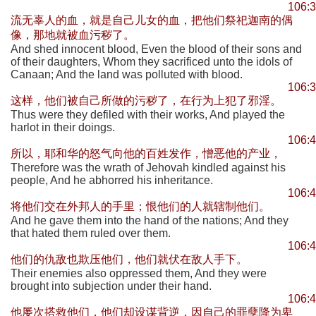
106:
流无辜人的血，就是自己儿女的血，把他们祭祀迦南的偶
像，那地就被血污秽了。
And shed innocent blood, Even the blood of their sons and
of their daughters, Whom they sacrificed unto the idols of
Canaan; And the land was polluted with blood.
106:
这样，他们被自己所做的污秽了，在行为上犯了邪淫。
Thus were they defiled with their works, And played the
harlot in their doings.
106:
所以，耶和华的怒气向他的百姓发作，憎恶他的产业，
Therefore was the wrath of Jehovah kindled against his
people, And he abhorred his inheritance.
106:
将他们交在外邦人的手里；恨他们的人就辖制他们。
And he gave them into the hand of the nations; And they
that hated them ruled over them.
106:
他们的仇敌也欺压他们，他们就伏在敌人手下。
Their enemies also oppressed them, And they were
brought into subjection under their hand.
106:
他屡次搭救他们，他们却设谋背逆，因自己的罪孽降为卑