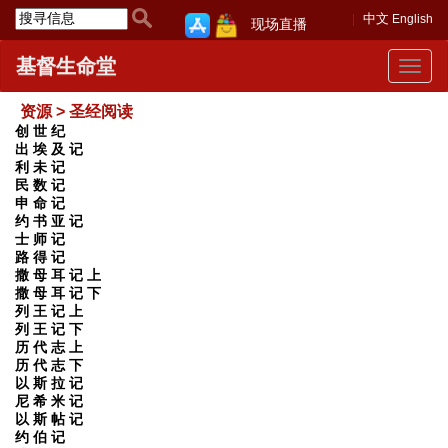
中文
English
现场直播
基督生命堂
Toggle
navigat
资源 > 圣经阅读
创 世 纪
出 埃 及 记
利 未 记
民 数 记
申 命 记
约 书 亚 记
士 师 记
路 得 记
撒 母 耳 记 上
撒 母 耳 记 下
列 王 记 上
列 王 记 下
历 代 志 上
历 代 志 下
以 斯 拉 记
尼 希 米 记
以 斯 帖 记
约 伯 记