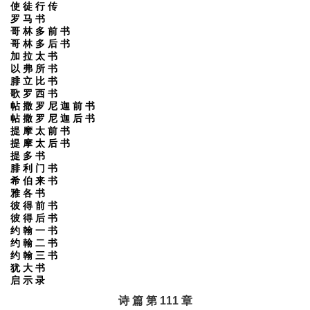
使 徒 行 传
罗 马 书
哥 林 多 前 书
哥 林 多 后 书
加 拉 太 书
以 弗 所 书
腓 立 比 书
歌 罗 西 书
帖 撒 罗 尼 迦 前 书
帖 撒 罗 尼 迦 后 书
提 摩 太 前 书
提 摩 太 后 书
提 多 书
腓 利 门 书
希 伯 来 书
雅 各 书
彼 得 前 书
彼 得 后 书
约 翰 一 书
约 翰 二 书
约 翰 三 书
犹 大 书
启 示 录
诗 篇 第 111 章