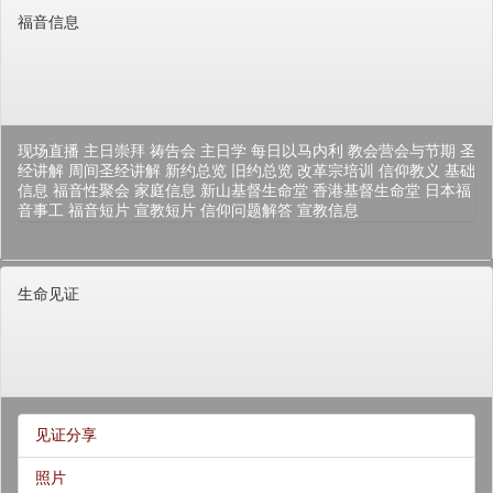
福音信息
现场直播
主日崇拜
祷告会
主日学
每日以马内利
教会营会与节期
圣
经讲解
周间圣经讲解
新约总览
旧约总览
改革宗培训
信仰教义
基础
信息
福音性聚会
家庭信息
新山基督生命堂
香港基督生命堂
日本福
音事工
福音短片
宣教短片
信仰问题解答
宣教信息
生命见证
见证分享
照片