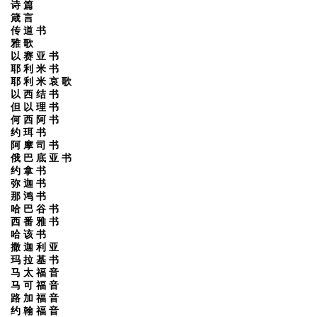
诗 篇
箴 言
传 道 书
雅 歌
以 赛 亚 书
耶 利 米 书
耶 利 米 哀 歌
以 西 结 书
但 以 理 书
何 西 阿 书
约 珥 书
阿 摩 司 书
俄 巴 底 亚 书
约 拿 书
弥 迦 书
那 鸿 书
哈 巴 谷 书
西 番 雅 书
哈 该 书
撒 迦 利 亚
玛 拉 基 书
马 太 福 音
马 可 福 音
路 加 福 音
约 翰 福 音