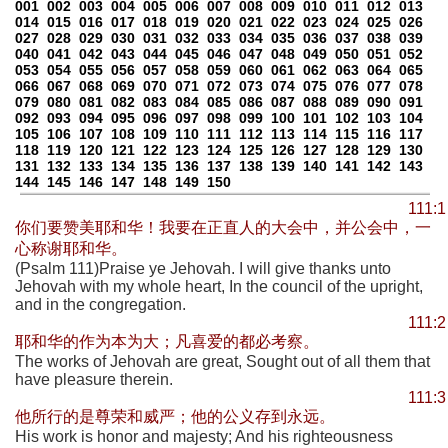
001
002
003
004
005
006
007
008
009
010
011
012
013
014
015
016
017
018
019
020
021
022
023
024
025
026
027
028
029
030
031
032
033
034
035
036
037
038
039
040
041
042
043
044
045
046
047
048
049
050
051
052
053
054
055
056
057
058
059
060
061
062
063
064
065
066
067
068
069
070
071
072
073
074
075
076
077
078
079
080
081
082
083
084
085
086
087
088
089
090
091
092
093
094
095
096
097
098
099
100
101
102
103
104
105
106
107
108
109
110
111
112
113
114
115
116
117
118
119
120
121
122
123
124
125
126
127
128
129
130
131
132
133
134
135
136
137
138
139
140
141
142
143
144
145
146
147
148
149
150
111:1
你们要赞美耶和华！我要在正直人的大会中，并公会中，一
心称谢耶和华。
(Psalm 111)Praise ye Jehovah. I will give thanks unto
Jehovah with my whole heart, In the council of the upright,
and in the congregation.
111:2
耶和华的作为本为大；凡喜爱的都必考察。
The works of Jehovah are great, Sought out of all them that
have pleasure therein.
111:3
他所行的是尊荣和威严；他的公义存到永远。
His work is honor and majesty; And his righteousness