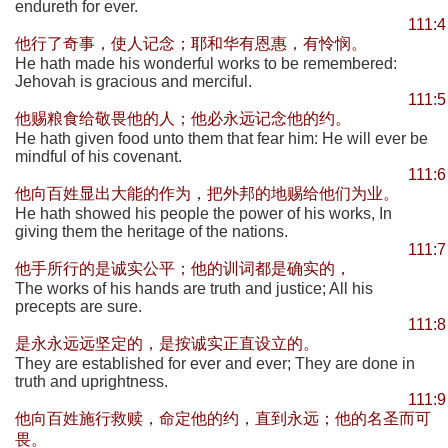
endureth for ever.
111:4
他行了奇事，使人记念；耶和华有恩惠，有怜悯。
He hath made his wonderful works to be remembered:
Jehovah is gracious and merciful.
111:5
他赐粮食给敬畏他的人；他必永远记念他的约。
He hath given food unto them that fear him: He will ever be
mindful of his covenant.
111:6
他向百姓显出大能的作为，把外邦的地赐给他们为业。
He hath showed his people the power of his works, In
giving them the heritage of the nations.
111:7
他手所行的是诚实公平；他的训词都是确实的，
The works of his hands are truth and justice; All his
precepts are sure.
111:8
是永永远远坚定的，是按诚实正直设立的。
They are established for ever and ever; They are done in
truth and uprightness.
111:9
他向百姓施行救赎，命定他的约，直到永远；他的名圣而可
畏。