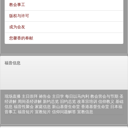
教会事工
版权与许可
成为会友
您馨香的奉献
福音信息
现场直播
主日崇拜
祷告会
主日学
每日以马内利
教会营会与节期
圣
经讲解
周间圣经讲解
新约总览
旧约总览
改革宗培训
信仰教义
基础
信息
福音性聚会
家庭信息
新山基督生命堂
香港基督生命堂
日本福
音事工
福音短片
宣教短片
信仰问题解答
宣教信息