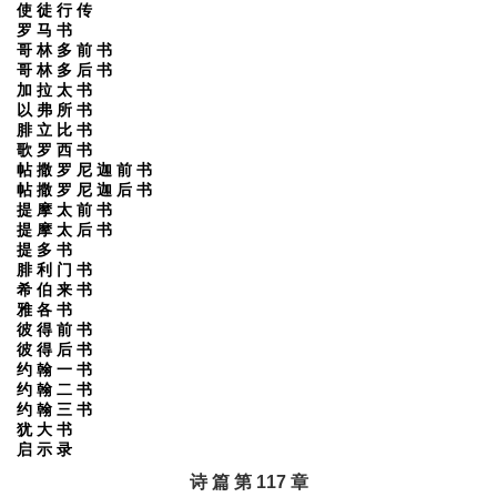
使 徒 行 传
罗 马 书
哥 林 多 前 书
哥 林 多 后 书
加 拉 太 书
以 弗 所 书
腓 立 比 书
歌 罗 西 书
帖 撒 罗 尼 迦 前 书
帖 撒 罗 尼 迦 后 书
提 摩 太 前 书
提 摩 太 后 书
提 多 书
腓 利 门 书
希 伯 来 书
雅 各 书
彼 得 前 书
彼 得 后 书
约 翰 一 书
约 翰 二 书
约 翰 三 书
犹 大 书
启 示 录
诗 篇 第 117 章