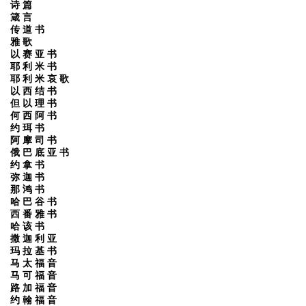
诗 篇
箴 言
传 道 书
雅 歌
以 赛 亚 书
耶 利 米 书
耶 利 米 哀 歌
以 西 结 书
但 以 理 书
何 西 阿 书
约 珥 书
阿 摩 司 书
俄 巴 底 亚 书
约 拿 书
弥 迦 书
那 鸿 书
哈 巴 谷 书
西 番 雅 书
哈 该 书
撒 迦 利 亚
玛 拉 基 书
马 太 福 音
马 可 福 音
路 加 福 音
约 翰 福 音