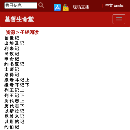
中文
English
现场直播
基督生命堂
Toggle
navigat
资源 > 圣经阅读
创 世 纪
出 埃 及 记
利 未 记
民 数 记
申 命 记
约 书 亚 记
士 师 记
路 得 记
撒 母 耳 记 上
撒 母 耳 记 下
列 王 记 上
列 王 记 下
历 代 志 上
历 代 志 下
以 斯 拉 记
尼 希 米 记
以 斯 帖 记
约 伯 记