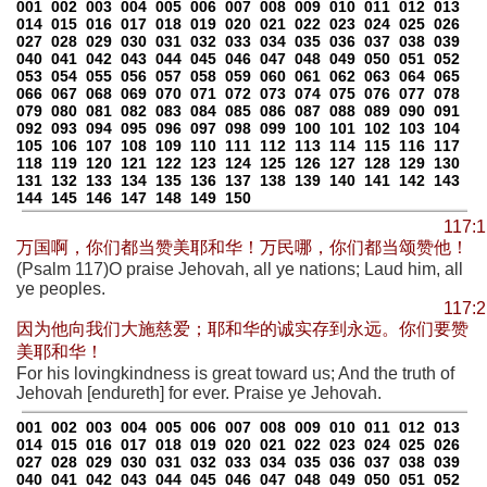
001
002
003
004
005
006
007
008
009
010
011
012
013
014
015
016
017
018
019
020
021
022
023
024
025
026
027
028
029
030
031
032
033
034
035
036
037
038
039
040
041
042
043
044
045
046
047
048
049
050
051
052
053
054
055
056
057
058
059
060
061
062
063
064
065
066
067
068
069
070
071
072
073
074
075
076
077
078
079
080
081
082
083
084
085
086
087
088
089
090
091
092
093
094
095
096
097
098
099
100
101
102
103
104
105
106
107
108
109
110
111
112
113
114
115
116
117
118
119
120
121
122
123
124
125
126
127
128
129
130
131
132
133
134
135
136
137
138
139
140
141
142
143
144
145
146
147
148
149
150
117:1
万国啊，你们都当赞美耶和华！万民哪，你们都当颂赞他！
(Psalm 117)O praise Jehovah, all ye nations; Laud him, all
ye peoples.
117:2
因为他向我们大施慈爱；耶和华的诚实存到永远。你们要赞
美耶和华！
For his lovingkindness is great toward us; And the truth of
Jehovah [endureth] for ever. Praise ye Jehovah.
001
002
003
004
005
006
007
008
009
010
011
012
013
014
015
016
017
018
019
020
021
022
023
024
025
026
027
028
029
030
031
032
033
034
035
036
037
038
039
040
041
042
043
044
045
046
047
048
049
050
051
052