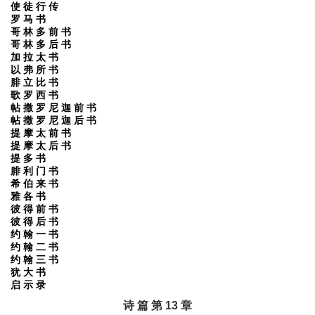
使 徒 行 传
罗 马 书
哥 林 多 前 书
哥 林 多 后 书
加 拉 太 书
以 弗 所 书
腓 立 比 书
歌 罗 西 书
帖 撒 罗 尼 迦 前 书
帖 撒 罗 尼 迦 后 书
提 摩 太 前 书
提 摩 太 后 书
提 多 书
腓 利 门 书
希 伯 来 书
雅 各 书
彼 得 前 书
彼 得 后 书
约 翰 一 书
约 翰 二 书
约 翰 三 书
犹 大 书
启 示 录
诗 篇 第 13 章