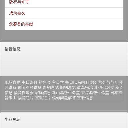
版权与许可
成为会友
您馨香的奉献
福音信息
现场直播
主日崇拜
祷告会
主日学
每日以马内利
教会营会与节期
圣
经讲解
周间圣经讲解
新约总览
旧约总览
改革宗培训
信仰教义
基础
信息
福音性聚会
家庭信息
新山基督生命堂
香港基督生命堂
日本福
音事工
福音短片
宣教短片
信仰问题解答
宣教信息
生命见证