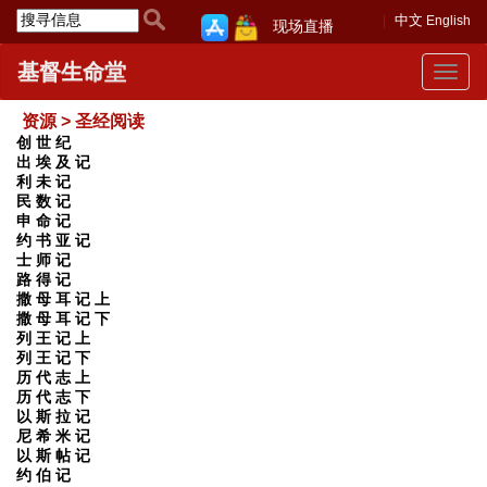
中文
English
现场直播
基督生命堂
Toggle
navigat
资源 > 圣经阅读
创 世 纪
出 埃 及 记
利 未 记
民 数 记
申 命 记
约 书 亚 记
士 师 记
路 得 记
撒 母 耳 记 上
撒 母 耳 记 下
列 王 记 上
列 王 记 下
历 代 志 上
历 代 志 下
以 斯 拉 记
尼 希 米 记
以 斯 帖 记
约 伯 记