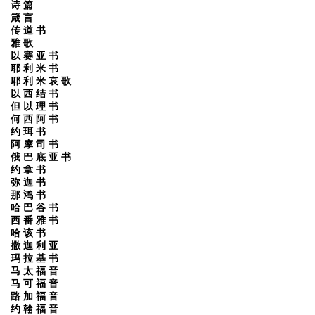
诗 篇
箴 言
传 道 书
雅 歌
以 赛 亚 书
耶 利 米 书
耶 利 米 哀 歌
以 西 结 书
但 以 理 书
何 西 阿 书
约 珥 书
阿 摩 司 书
俄 巴 底 亚 书
约 拿 书
弥 迦 书
那 鸿 书
哈 巴 谷 书
西 番 雅 书
哈 该 书
撒 迦 利 亚
玛 拉 基 书
马 太 福 音
马 可 福 音
路 加 福 音
约 翰 福 音