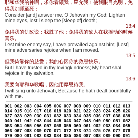
耶和华我的神啊，求你看顾我，应允我！使我眼目光明，免
得我沉睡至死；
Consider [and] answer me, O Jehovah my God: Lighten
mine eyes, lest I sleep the [sleep of] death;
13:4
免得我的仇敌说：我胜了他；免得我的敌人在我摇动的时候
喜乐。
Lest mine enemy say, I have prevailed against him; [Lest]
mine adversaries rejoice when I am moved.
13:5
但我倚靠你的慈爱；我的心因你的救恩快乐。
But I have trusted in thy lovingkindness; My heart shall
rejoice in thy salvation.
13:6
我要向耶和华歌唱，因他用厚恩待我。
I will sing unto Jehovah, Because he hath dealt bountifully
with me.
001
002
003
004
005
006
007
008
009
010
011
012
013
014
015
016
017
018
019
020
021
022
023
024
025
026
027
028
029
030
031
032
033
034
035
036
037
038
039
040
041
042
043
044
045
046
047
048
049
050
051
052
053
054
055
056
057
058
059
060
061
062
063
064
065
066
067
068
069
070
071
072
073
074
075
076
077
078
079
080
081
082
083
084
085
086
087
088
089
090
091