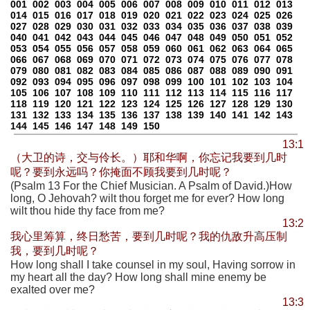
001
002
003
004
005
006
007
008
009
010
011
012
013
014
015
016
017
018
019
020
021
022
023
024
025
026
027
028
029
030
031
032
033
034
035
036
037
038
039
040
041
042
043
044
045
046
047
048
049
050
051
052
053
054
055
056
057
058
059
060
061
062
063
064
065
066
067
068
069
070
071
072
073
074
075
076
077
078
079
080
081
082
083
084
085
086
087
088
089
090
091
092
093
094
095
096
097
098
099
100
101
102
103
104
105
106
107
108
109
110
111
112
113
114
115
116
117
118
119
120
121
122
123
124
125
126
127
128
129
130
131
132
133
134
135
136
137
138
139
140
141
142
143
144
145
146
147
148
149
150
13:1
（大卫的诗，交与伶长。）耶和华啊，你忘记我要到几时
呢？要到永远吗？你掩面不顾我要到几时呢？
(Psalm 13 For the Chief Musician. A Psalm of David.)How
long, O Jehovah? wilt thou forget me for ever? How long
wilt thou hide thy face from me?
13:2
我心里筹算，终日愁苦，要到几时呢？我的仇敌升高压制
我，要到几时呢？
How long shall I take counsel in my soul, Having sorrow in
my heart all the day? How long shall mine enemy be
exalted over me?
13:3