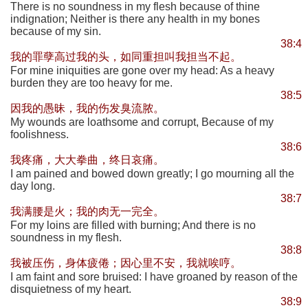
There is no soundness in my flesh because of thine
indignation; Neither is there any health in my bones
because of my sin.
38:4
我的罪孽高过我的头，如同重担叫我担当不起。
For mine iniquities are gone over my head: As a heavy
burden they are too heavy for me.
38:5
因我的愚昧，我的伤发臭流脓。
My wounds are loathsome and corrupt, Because of my
foolishness.
38:6
我疼痛，大大拳曲，终日哀痛。
I am pained and bowed down greatly; I go mourning all the
day long.
38:7
我满腰是火；我的肉无一完全。
For my loins are filled with burning; And there is no
soundness in my flesh.
38:8
我被压伤，身体疲倦；因心里不安，我就唉哼。
I am faint and sore bruised: I have groaned by reason of the
disquietness of my heart.
38:9