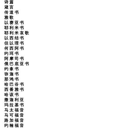
诗 篇
箴 言
传 道 书
雅 歌
以 赛 亚 书
耶 利 米 书
耶 利 米 哀 歌
以 西 结 书
但 以 理 书
何 西 阿 书
约 珥 书
阿 摩 司 书
俄 巴 底 亚 书
约 拿 书
弥 迦 书
那 鸿 书
哈 巴 谷 书
西 番 雅 书
哈 该 书
撒 迦 利 亚
玛 拉 基 书
马 太 福 音
马 可 福 音
路 加 福 音
约 翰 福 音