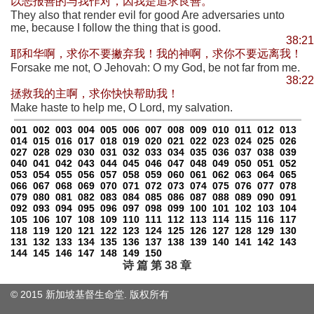
以恶报善的与我作对，因我是追求良善。
They also that render evil for good Are adversaries unto
me, because I follow the thing that is good.
38:21
耶和华啊，求你不要撇弃我！我的神啊，求你不要远离我！
Forsake me not, O Jehovah: O my God, be not far from me.
38:22
拯救我的主啊，求你快快帮助我！
Make haste to help me, O Lord, my salvation.
001
002
003
004
005
006
007
008
009
010
011
012
013
014
015
016
017
018
019
020
021
022
023
024
025
026
027
028
029
030
031
032
033
034
035
036
037
038
039
040
041
042
043
044
045
046
047
048
049
050
051
052
053
054
055
056
057
058
059
060
061
062
063
064
065
066
067
068
069
070
071
072
073
074
075
076
077
078
079
080
081
082
083
084
085
086
087
088
089
090
091
092
093
094
095
096
097
098
099
100
101
102
103
104
105
106
107
108
109
110
111
112
113
114
115
116
117
118
119
120
121
122
123
124
125
126
127
128
129
130
131
132
133
134
135
136
137
138
139
140
141
142
143
144
145
146
147
148
149
150
诗 篇 第 38 章
© 2015 新加坡基督生命堂. 版权
所有