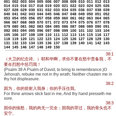
001
002
003
004
005
006
007
008
009
010
011
012
013
014
015
016
017
018
019
020
021
022
023
024
025
026
027
028
029
030
031
032
033
034
035
036
037
038
039
040
041
042
043
044
045
046
047
048
049
050
051
052
053
054
055
056
057
058
059
060
061
062
063
064
065
066
067
068
069
070
071
072
073
074
075
076
077
078
079
080
081
082
083
084
085
086
087
088
089
090
091
092
093
094
095
096
097
098
099
100
101
102
103
104
105
106
107
108
109
110
111
112
113
114
115
116
117
118
119
120
121
122
123
124
125
126
127
128
129
130
131
132
133
134
135
136
137
138
139
140
141
142
143
144
145
146
147
148
149
150
38:1
（大卫的纪念诗。）耶和华啊，求你不要在怒中责备我，不
要在烈怒中惩罚我！
(Psalm 38 A Psalm of David, to bring to remembrance.)O
Jehovah, rebuke me not in thy wrath; Neither chasten me in
thy hot displeasure.
38:2
因为，你的箭射入我身；你的手压住我。
For thine arrows stick fast in me, And thy hand presseth me
sore.
38:3
因你的恼怒，我的肉无一完全；因我的罪过，我的骨头也不
安宁。