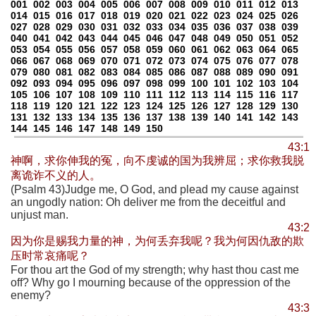
001
002
003
004
005
006
007
008
009
010
011
012
013
014
015
016
017
018
019
020
021
022
023
024
025
026
027
028
029
030
031
032
033
034
035
036
037
038
039
040
041
042
043
044
045
046
047
048
049
050
051
052
053
054
055
056
057
058
059
060
061
062
063
064
065
066
067
068
069
070
071
072
073
074
075
076
077
078
079
080
081
082
083
084
085
086
087
088
089
090
091
092
093
094
095
096
097
098
099
100
101
102
103
104
105
106
107
108
109
110
111
112
113
114
115
116
117
118
119
120
121
122
123
124
125
126
127
128
129
130
131
132
133
134
135
136
137
138
139
140
141
142
143
144
145
146
147
148
149
150
43:1
神啊，求你伸我的冤，向不虔诚的国为我辨屈；求你救我脱
离诡诈不义的人。
(Psalm 43)Judge me, O God, and plead my cause against
an ungodly nation: Oh deliver me from the deceitful and
unjust man.
43:2
因为你是赐我力量的神，为何丢弃我呢？我为何因仇敌的欺
压时常哀痛呢？
For thou art the God of my strength; why hast thou cast me
off? Why go I mourning because of the oppression of the
enemy?
43:3