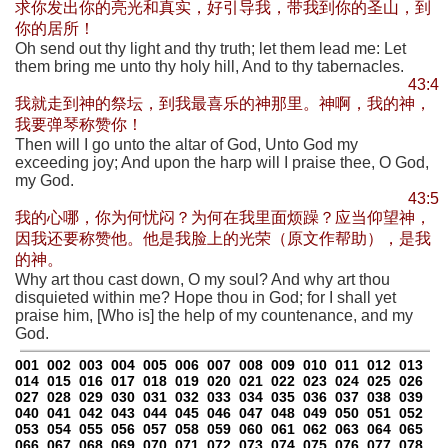
求你发出你的亮光和真实，好引导我，带我到你的圣山，到
你的居所！
Oh send out thy light and thy truth; let them lead me: Let
them bring me unto thy holy hill, And to thy tabernacles.
43:4
我就走到神的祭坛，到我最喜乐的神那里。神啊，我的神，
我要弹琴称赞你！
Then will I go unto the altar of God, Unto God my
exceeding joy; And upon the harp will I praise thee, O God,
my God.
43:5
我的心哪，你为何忧闷？为何在我里面烦躁？应当仰望神，
因我还要称赞他。他是我脸上的光荣（原文作帮助），是我
的神。
Why art thou cast down, O my soul? And why art thou
disquieted within me? Hope thou in God; for I shall yet
praise him, [Who is] the help of my countenance, and my
God.
001
002
003
004
005
006
007
008
009
010
011
012
013
014
015
016
017
018
019
020
021
022
023
024
025
026
027
028
029
030
031
032
033
034
035
036
037
038
039
040
041
042
043
044
045
046
047
048
049
050
051
052
053
054
055
056
057
058
059
060
061
062
063
064
065
066
067
068
069
070
071
072
073
074
075
076
077
078