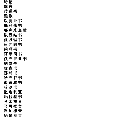
诗 篇
箴 言
传 道 书
雅 歌
以 赛 亚 书
耶 利 米 书
耶 利 米 哀 歌
以 西 结 书
但 以 理 书
何 西 阿 书
约 珥 书
阿 摩 司 书
俄 巴 底 亚 书
约 拿 书
弥 迦 书
那 鸿 书
哈 巴 谷 书
西 番 雅 书
哈 该 书
撒 迦 利 亚
玛 拉 基 书
马 太 福 音
马 可 福 音
路 加 福 音
约 翰 福 音