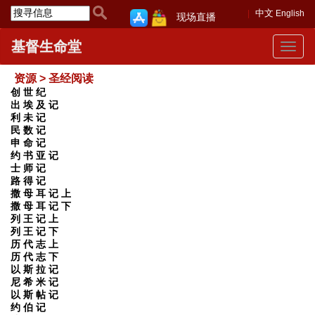
中文
English
现场直播
基督生命堂
Toggle
navigat
资源 > 圣经阅读
创 世 纪
出 埃 及 记
利 未 记
民 数 记
申 命 记
约 书 亚 记
士 师 记
路 得 记
撒 母 耳 记 上
撒 母 耳 记 下
列 王 记 上
列 王 记 下
历 代 志 上
历 代 志 下
以 斯 拉 记
尼 希 米 记
以 斯 帖 记
约 伯 记