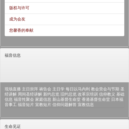
版权与许可
成为会友
您馨香的奉献
福音信息
现场直播
主日崇拜
祷告会
主日学
每日以马内利
教会营会与节期
圣
经讲解
周间圣经讲解
新约总览
旧约总览
改革宗培训
信仰教义
基础
信息
福音性聚会
家庭信息
新山基督生命堂
香港基督生命堂
日本福
音事工
福音短片
宣教短片
信仰问题解答
宣教信息
生命见证