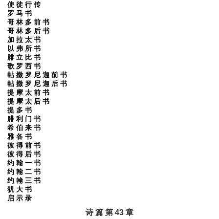
使 徒 行 传
罗 马 书
哥 林 多 前 书
哥 林 多 后 书
加 拉 太 书
以 弗 所 书
腓 立 比 书
歌 罗 西 书
帖 撒 罗 尼 迦 前 书
帖 撒 罗 尼 迦 后 书
提 摩 太 前 书
提 摩 太 后 书
提 多 书
腓 利 门 书
希 伯 来 书
雅 各 书
彼 得 前 书
彼 得 后 书
约 翰 一 书
约 翰 二 书
约 翰 三 书
犹 大 书
启 示 录
诗 篇 第 43 章