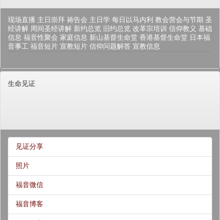
现场直播
主日崇拜
祷告会
主日学
每日以马内利
教会营会与节期
圣
经讲解
周间圣经讲解
新约总览
旧约总览
改革宗培训
信仰教义
基础
信息
福音性聚会
家庭信息
新山基督生命堂
香港基督生命堂
日本福
音事工
福音短片
宣教短片
信仰问题解答
宣教信息
生命见证
见证分享
照片
福音微信
福音博客