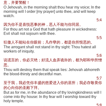
意，并要警醒！
O Jehovah, in the morning shalt thou hear my voice; In the
morning will I order [my prayer] unto thee, and will keep
watch.
5:4
因为你不是喜悦恶事的神，恶人不能与你同居。
For thou art not a God that hath pleasure in wickedness:
Evil shall not sojourn with thee.
5:5
狂傲人不能站在你眼前；凡作孽的，都是你所恨恶的。
The arrogant shall not stand in thy sight: Thou hatest all
workers of iniquity.
5:6
说谎言的，你必灭绝；好流人血弄诡诈的，都为耶和华所憎
恶。
Thou wilt destroy them that speak lies: Jehovah abhorreth
the blood-thirsty and deceitful man.
5:7
至于我，我必凭你丰盛的慈爱进入你的居所；我必存敬畏你
的心向你的圣殿下拜。
But as for me, in the abundance of thy lovingkindness will I
come into thy house: In thy fear will I worship toward thy
holy temple.
5:8