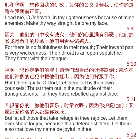
耶和华啊，求你因我的仇敌，凭你的公义引领我，使你的道
路在我面前正直。
Lead me, O Jehovah, in thy righteousness because of mine
enemies; Make thy way straight before my face.
5:9
因为，他们的口中没有诚实；他们的心里满有邪恶；他们的
喉咙是敞开的坟墓；他们用舌头谄媚人。
For there is no faithfulness in their mouth; Their inward part
is very wickedness; Their throat is an open sepulchre;
They flatter with their tongue.
5:10
神啊，求你定他们的罪！愿他们因自己的计谋跌倒；愿你在
他们许多的过犯中把他们逐出，因为他们背叛了你。
Hold them guilty, O God; Let them fall by their own
counsels; Thrust them out in the multitude of their
transgressions; For they have rebelled against thee.
5:11
凡投靠你的，愿他们喜乐，时常欢呼，因为你护庇他们；又
愿那爱你名的人都靠你欢欣。
But let all those that take refuge in thee rejoice, Let them
ever shout for joy, because thou defendest them: Let them
also that love thy name be joyful in thee.
5:12