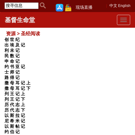
中文
English
现场直播
基督生命堂
Toggle
navigat
资源 > 圣经阅读
创 世 纪
出 埃 及 记
利 未 记
民 数 记
申 命 记
约 书 亚 记
士 师 记
路 得 记
撒 母 耳 记 上
撒 母 耳 记 下
列 王 记 上
列 王 记 下
历 代 志 上
历 代 志 下
以 斯 拉 记
尼 希 米 记
以 斯 帖 记
约 伯 记