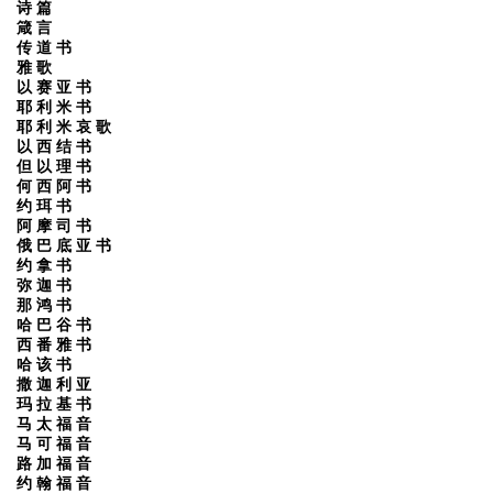
诗 篇
箴 言
传 道 书
雅 歌
以 赛 亚 书
耶 利 米 书
耶 利 米 哀 歌
以 西 结 书
但 以 理 书
何 西 阿 书
约 珥 书
阿 摩 司 书
俄 巴 底 亚 书
约 拿 书
弥 迦 书
那 鸿 书
哈 巴 谷 书
西 番 雅 书
哈 该 书
撒 迦 利 亚
玛 拉 基 书
马 太 福 音
马 可 福 音
路 加 福 音
约 翰 福 音