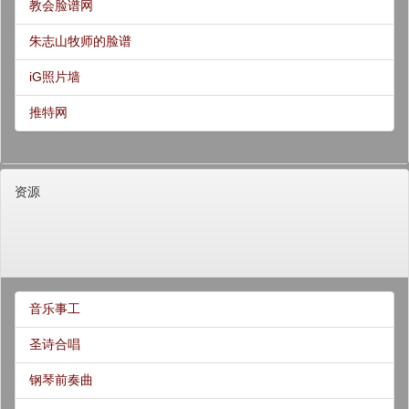
教会脸谱网
朱志山牧师的脸谱
iG照片墙
推特网
资源
音乐事工
圣诗合唱
钢琴前奏曲