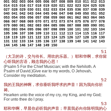
001
002
003
004
005
006
007
008
009
010
011
012
013
014
015
016
017
018
019
020
021
022
023
024
025
026
027
028
029
030
031
032
033
034
035
036
037
038
039
040
041
042
043
044
045
046
047
048
049
050
051
052
053
054
055
056
057
058
059
060
061
062
063
064
065
066
067
068
069
070
071
072
073
074
075
076
077
078
079
080
081
082
083
084
085
086
087
088
089
090
091
092
093
094
095
096
097
098
099
100
101
102
103
104
105
106
107
108
109
110
111
112
113
114
115
116
117
118
119
120
121
122
123
124
125
126
127
128
129
130
131
132
133
134
135
136
137
138
139
140
141
142
143
144
145
146
147
148
149
150
5:1
（大卫的诗，交与伶长。用吹的乐器。）耶和华啊，求你留
心听我的言语，顾念我的心思！
(Psalm 5 For the Chief Musician; with the Nehiloth. A
Psalm of David.)Give ear to my words, O Jehovah,
Consider my meditation.
5:2
我的王我的神啊，求你垂听我呼求的声音！因为我向你祈
祷。
Hearken unto the voice of my cry, my King, and my God;
For unto thee do I pray.
5:3
耶和华啊，早晨你必听我的声音；早晨我必向你陈明我的心