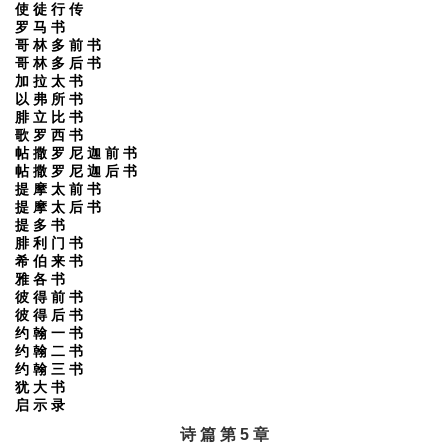
使 徒 行 传
罗 马 书
哥 林 多 前 书
哥 林 多 后 书
加 拉 太 书
以 弗 所 书
腓 立 比 书
歌 罗 西 书
帖 撒 罗 尼 迦 前 书
帖 撒 罗 尼 迦 后 书
提 摩 太 前 书
提 摩 太 后 书
提 多 书
腓 利 门 书
希 伯 来 书
雅 各 书
彼 得 前 书
彼 得 后 书
约 翰 一 书
约 翰 二 书
约 翰 三 书
犹 大 书
启 示 录
诗 篇 第 5 章