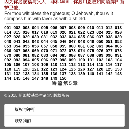
因为你必赐福与义人；耶和华啊，你必用恩惠如同盾牌四面
护卫他。
For thou wilt bless the righteous; O Jehovah, thou wilt
compass him with favor as with a shield.
001
002
003
004
005
006
007
008
009
010
011
012
013
014
015
016
017
018
019
020
021
022
023
024
025
026
027
028
029
030
031
032
033
034
035
036
037
038
039
040
041
042
043
044
045
046
047
048
049
050
051
052
053
054
055
056
057
058
059
060
061
062
063
064
065
066
067
068
069
070
071
072
073
074
075
076
077
078
079
080
081
082
083
084
085
086
087
088
089
090
091
092
093
094
095
096
097
098
099
100
101
102
103
104
105
106
107
108
109
110
111
112
113
114
115
116
117
118
119
120
121
122
123
124
125
126
127
128
129
130
131
132
133
134
135
136
137
138
139
140
141
142
143
144
145
146
147
148
149
150
诗 篇 第 5 章
© 2015 新加坡基督生命堂. 版权
所有
版权与许可
联络我们