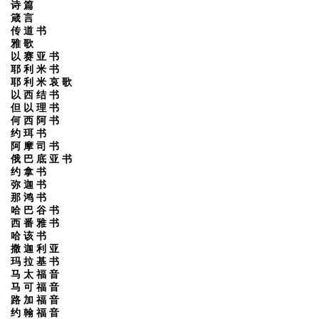
诗 篇
箴 言
传 道 书
雅 歌
以 赛 亚 书
耶 利 米 书
耶 利 米 哀 歌
以 西 结 书
但 以 理 书
何 西 阿 书
约 珥 书
阿 摩 司 书
俄 巴 底 亚 书
约 拿 书
弥 迦 书
那 鸿 书
哈 巴 谷 书
西 番 雅 书
哈 该 书
撒 迦 利 亚
玛 拉 基 书
马 太 福 音
马 可 福 音
路 加 福 音
约 翰 福 音