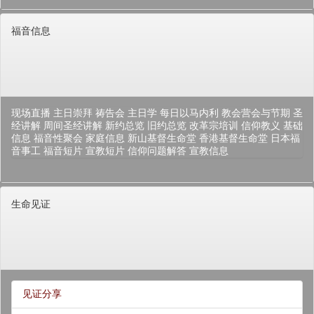
福音信息
现场直播
主日崇拜
祷告会
主日学
每日以马内利
教会营会与节期
圣
经讲解
周间圣经讲解
新约总览
旧约总览
改革宗培训
信仰教义
基础
信息
福音性聚会
家庭信息
新山基督生命堂
香港基督生命堂
日本福
音事工
福音短片
宣教短片
信仰问题解答
宣教信息
生命见证
见证分享