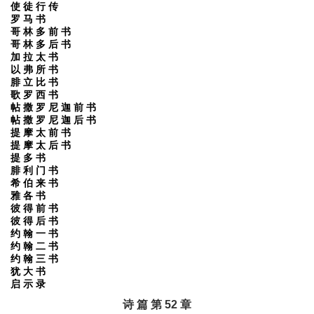
使 徒 行 传
罗 马 书
哥 林 多 前 书
哥 林 多 后 书
加 拉 太 书
以 弗 所 书
腓 立 比 书
歌 罗 西 书
帖 撒 罗 尼 迦 前 书
帖 撒 罗 尼 迦 后 书
提 摩 太 前 书
提 摩 太 后 书
提 多 书
腓 利 门 书
希 伯 来 书
雅 各 书
彼 得 前 书
彼 得 后 书
约 翰 一 书
约 翰 二 书
约 翰 三 书
犹 大 书
启 示 录
诗 篇 第 52 章