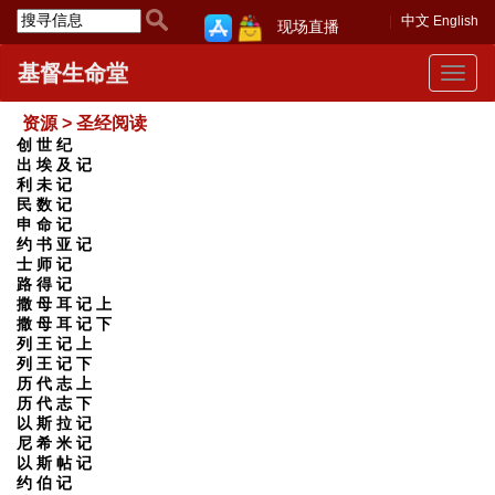
中文
English
现场直播
基督生命堂
Toggle
navigat
资源 > 圣经阅读
创 世 纪
出 埃 及 记
利 未 记
民 数 记
申 命 记
约 书 亚 记
士 师 记
路 得 记
撒 母 耳 记 上
撒 母 耳 记 下
列 王 记 上
列 王 记 下
历 代 志 上
历 代 志 下
以 斯 拉 记
尼 希 米 记
以 斯 帖 记
约 伯 记