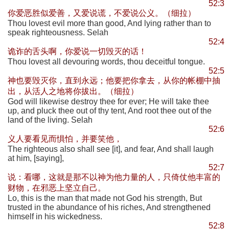
52:3
你爱恶胜似爱善，又爱说谎，不爱说公义。（细拉）
Thou lovest evil more than good, And lying rather than to
speak righteousness. Selah
52:4
诡诈的舌头啊，你爱说一切毁灭的话！
Thou lovest all devouring words, thou deceitful tongue.
52:5
神也要毁灭你，直到永远；他要把你拿去，从你的帐棚中抽
出，从活人之地将你拔出。（细拉）
God will likewise destroy thee for ever; He will take thee
up, and pluck thee out of thy tent, And root thee out of the
land of the living. Selah
52:6
义人要看见而惧怕，并要笑他，
The righteous also shall see [it], and fear, And shall laugh
at him, [saying],
52:7
说：看哪，这就是那不以神为他力量的人，只倚仗他丰富的
财物，在邪恶上坚立自己。
Lo, this is the man that made not God his strength, But
trusted in the abundance of his riches, And strengthened
himself in his wickedness.
52:8