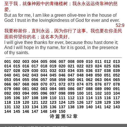
至于我，就像神殿中的青橄榄树；我永永远远倚靠神的慈
爱。
But as for me, I am like a green olive-tree in the house of
God: I trust in the lovingkindness of God for ever and ever.
52:9
我要称谢你，直到永远，因为你行了这事。我也要在你圣民
面前仰望你的名；这名本为美好。
I will give thee thanks for ever, because thou hast done it;
And I will hope in thy name, for it is good, in the presence
of thy saints.
001
002
003
004
005
006
007
008
009
010
011
012
013
014
015
016
017
018
019
020
021
022
023
024
025
026
027
028
029
030
031
032
033
034
035
036
037
038
039
040
041
042
043
044
045
046
047
048
049
050
051
052
053
054
055
056
057
058
059
060
061
062
063
064
065
066
067
068
069
070
071
072
073
074
075
076
077
078
079
080
081
082
083
084
085
086
087
088
089
090
091
092
093
094
095
096
097
098
099
100
101
102
103
104
105
106
107
108
109
110
111
112
113
114
115
116
117
118
119
120
121
122
123
124
125
126
127
128
129
130
131
132
133
134
135
136
137
138
139
140
141
142
143
144
145
146
147
148
149
150
诗 篇 第 52 章