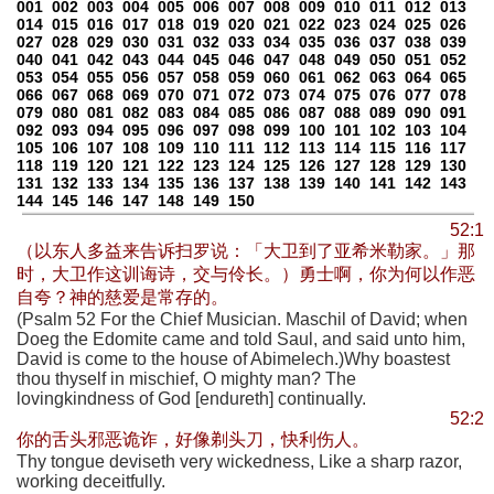
001
002
003
004
005
006
007
008
009
010
011
012
013
014
015
016
017
018
019
020
021
022
023
024
025
026
027
028
029
030
031
032
033
034
035
036
037
038
039
040
041
042
043
044
045
046
047
048
049
050
051
052
053
054
055
056
057
058
059
060
061
062
063
064
065
066
067
068
069
070
071
072
073
074
075
076
077
078
079
080
081
082
083
084
085
086
087
088
089
090
091
092
093
094
095
096
097
098
099
100
101
102
103
104
105
106
107
108
109
110
111
112
113
114
115
116
117
118
119
120
121
122
123
124
125
126
127
128
129
130
131
132
133
134
135
136
137
138
139
140
141
142
143
144
145
146
147
148
149
150
52:1
（以东人多益来告诉扫罗说：「大卫到了亚希米勒家。」那
时，大卫作这训诲诗，交与伶长。）勇士啊，你为何以作恶
自夸？神的慈爱是常存的。
(Psalm 52 For the Chief Musician. Maschil of David; when
Doeg the Edomite came and told Saul, and said unto him,
David is come to the house of Abimelech.)Why boastest
thou thyself in mischief, O mighty man? The
lovingkindness of God [endureth] continually.
52:2
你的舌头邪恶诡诈，好像剃头刀，快利伤人。
Thy tongue deviseth very wickedness, Like a sharp razor,
working deceitfully.