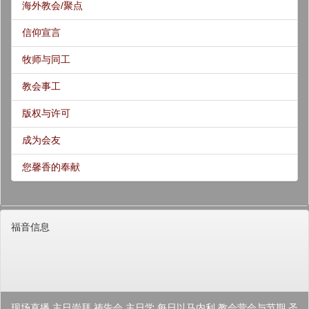
海外教会/聚点
信仰宣言
牧师与同工
教会事工
版权与许可
成为会友
您馨香的奉献
福音信息
现场直播
主日崇拜
祷告会
主日学
每日以马内利
教会营会与节期
圣