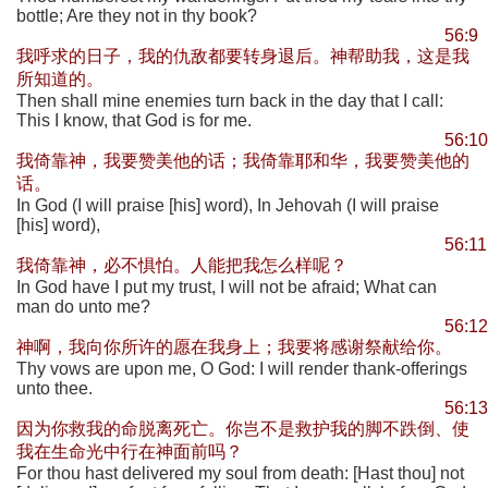
bottle; Are they not in thy book?
56:9
我呼求的日子，我的仇敌都要转身退后。神帮助我，这是我
所知道的。
Then shall mine enemies turn back in the day that I call:
This I know, that God is for me.
56:10
我倚靠神，我要赞美他的话；我倚靠耶和华，我要赞美他的
话。
In God (I will praise [his] word), In Jehovah (I will praise
[his] word),
56:11
我倚靠神，必不惧怕。人能把我怎么样呢？
In God have I put my trust, I will not be afraid; What can
man do unto me?
56:12
神啊，我向你所许的愿在我身上；我要将感谢祭献给你。
Thy vows are upon me, O God: I will render thank-offerings
unto thee.
56:13
因为你救我的命脱离死亡。你岂不是救护我的脚不跌倒、使
我在生命光中行在神面前吗？
For thou hast delivered my soul from death: [Hast thou] not