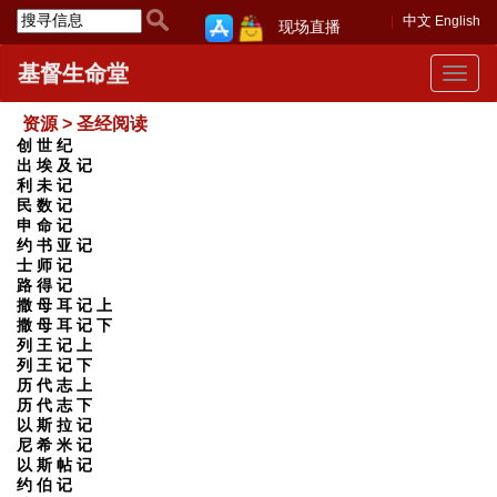
中文
English
现场直播
基督生命堂
Toggle
navigat
资源 > 圣经阅读
创 世 纪
出 埃 及 记
利 未 记
民 数 记
申 命 记
约 书 亚 记
士 师 记
路 得 记
撒 母 耳 记 上
撒 母 耳 记 下
列 王 记 上
列 王 记 下
历 代 志 上
历 代 志 下
以 斯 拉 记
尼 希 米 记
以 斯 帖 记
约 伯 记