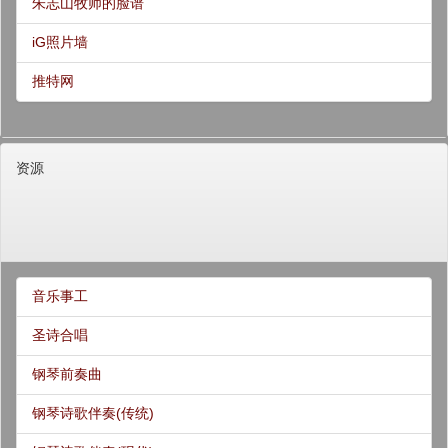
朱志山牧师的脸谱
iG照片墙
推特网
资源
音乐事工
圣诗合唱
钢琴前奏曲
钢琴诗歌伴奏(传统)