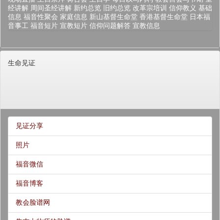
经讲解
周间圣经讲解
新约总览
旧约总览
改革宗培训
信仰教义
基础
信息
福音性聚会
家庭信息
新山基督生命堂
香港基督生命堂
日本福
音事工
福音短片
宣教短片
信仰问题解答
宣教信息
生命见证
见证分享
照片
福音微信
福音博客
教会脸谱网