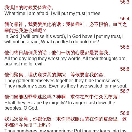
56:3
我惧怕的时候要倚靠你。
What time I am afraid, I will put my trust in thee.
56:4
我倚靠神，我要赞美他的话；我倚靠神，必不惧怕。血气之
辈能把我怎么样呢？
In God (I will praise his word), In God have I put my trust, I
will not be afraid; What can flesh do unto me?
56:5
他们终日颠倒我的话；他们一切的心思都是要害我。
All the day long they wrest my words: All their thoughts are
against me for evil.
56:6
他们聚集，埋伏窥探我的脚踪，等候要害我的命。
They gather themselves together, they hide themselves,
They mark my steps, Even as they have waited for my soul.
56:7
他们岂能因罪孽逃脱吗？神啊，求你在怒中使众民堕落！
Shall they escape by iniquity? In anger cast down the
peoples, O God.
56:8
我几次流离，你都记数；求你把我眼泪装在你的皮袋里。这
不都记在你册子上吗？
Thou numberest my wanderings: Put thou my tears into thy