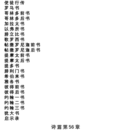
使 徒 行 传
罗 马 书
哥 林 多 前 书
哥 林 多 后 书
加 拉 太 书
以 弗 所 书
腓 立 比 书
歌 罗 西 书
帖 撒 罗 尼 迦 前 书
帖 撒 罗 尼 迦 后 书
提 摩 太 前 书
提 摩 太 后 书
提 多 书
腓 利 门 书
希 伯 来 书
雅 各 书
彼 得 前 书
彼 得 后 书
约 翰 一 书
约 翰 二 书
约 翰 三 书
犹 大 书
启 示 录
诗 篇 第 56 章