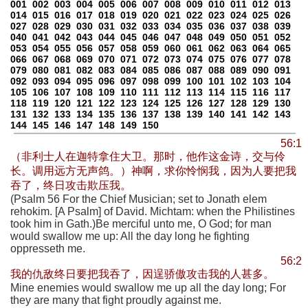
001
002
003
004
005
006
007
008
009
010
011
012
013
014
015
016
017
018
019
020
021
022
023
024
025
026
027
028
029
030
031
032
033
034
035
036
037
038
039
040
041
042
043
044
045
046
047
048
049
050
051
052
053
054
055
056
057
058
059
060
061
062
063
064
065
066
067
068
069
070
071
072
073
074
075
076
077
078
079
080
081
082
083
084
085
086
087
088
089
090
091
092
093
094
095
096
097
098
099
100
101
102
103
104
105
106
107
108
109
110
111
112
113
114
115
116
117
118
119
120
121
122
123
124
125
126
127
128
129
130
131
132
133
134
135
136
137
138
139
140
141
142
143
144
145
146
147
148
149
150
56:1
（非利士人在迦特拿住大卫。那时，他作这金诗，交与伶
长。调用远方无声鸽。）神啊，求你怜悯我，因为人要把我
吞了，终日攻击欺压我。
(Psalm 56 For the Chief Musician; set to Jonath elem
rehokim. [A Psalm] of David. Michtam: when the Philistines
took him in Gath.)Be merciful unto me, O God; for man
would swallow me up: All the day long he fighting
oppresseth me.
56:2
我的仇敌终日要把我吞了，因逞骄傲攻击我的人甚多。
Mine enemies would swallow me up all the day long; For
they are many that fight proudly against me.