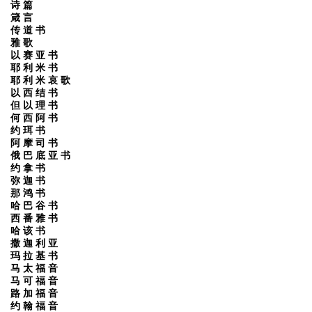
诗 篇
箴 言
传 道 书
雅 歌
以 赛 亚 书
耶 利 米 书
耶 利 米 哀 歌
以 西 结 书
但 以 理 书
何 西 阿 书
约 珥 书
阿 摩 司 书
俄 巴 底 亚 书
约 拿 书
弥 迦 书
那 鸿 书
哈 巴 谷 书
西 番 雅 书
哈 该 书
撒 迦 利 亚
玛 拉 基 书
马 太 福 音
马 可 福 音
路 加 福 音
约 翰 福 音