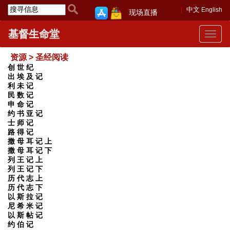
中文
English
现场直播
基督生命堂
Toggle
navigat
资源 > 圣经阅读
创 世 纪
出 埃 及 记
利 未 记
民 数 记
申 命 记
约 书 亚 记
士 师 记
路 得 记
撒 母 耳 记 上
撒 母 耳 记 下
列 王 记 上
列 王 记 下
历 代 志 上
历 代 志 下
以 斯 拉 记
尼 希 米 记
以 斯 帖 记
约 伯 记