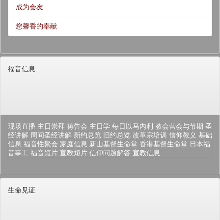
成为会友
您馨香的奉献
福音信息
现场直播
主日崇拜
祷告会
主日学
每日以马内利
教会营会与节期
圣
经讲解
周间圣经讲解
新约总览
旧约总览
改革宗培训
信仰教义
基础
信息
福音性聚会
家庭信息
新山基督生命堂
香港基督生命堂
日本福
音事工
福音短片
宣教短片
信仰问题解答
宣教信息
生命见证