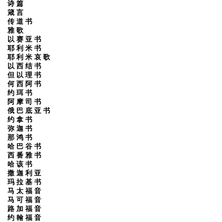
诗 篇
箴 言
传 道 书
雅 歌
以 赛 亚 书
耶 利 米 书
耶 利 米 哀 歌
以 西 结 书
但 以 理 书
何 西 阿 书
约 珥 书
阿 摩 司 书
俄 巴 底 亚 书
约 拿 书
弥 迦 书
那 鸿 书
哈 巴 谷 书
西 番 雅 书
哈 该 书
撒 迦 利 亚
玛 拉 基 书
马 太 福 音
马 可 福 音
路 加 福 音
约 翰 福 音