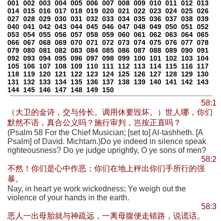
001
002
003
004
005
006
007
008
009
010
011
012
013
014
015
016
017
018
019
020
021
022
023
024
025
026
027
028
029
030
031
032
033
034
035
036
037
038
039
040
041
042
043
044
045
046
047
048
049
050
051
052
053
054
055
056
057
058
059
060
061
062
063
064
065
066
067
068
069
070
071
072
073
074
075
076
077
078
079
080
081
082
083
084
085
086
087
088
089
090
091
092
093
094
095
096
097
098
099
100
101
102
103
104
105
106
107
108
109
110
111
112
113
114
115
116
117
118
119
120
121
122
123
124
125
126
127
128
129
130
131
132
133
134
135
136
137
138
139
140
141
142
143
144
145
146
147
148
149
150
58:1
（大卫的金诗，交与伶长。调用休要毁坏。）世人哪，你们
默然不语，真合公义吗？施行审判，岂按正直吗？
(Psalm 58 For the Chief Musician; [set to] Al-tashheth. [A
Psalm] of David. Michtam.)Do ye indeed in silence speak
righteousness? Do ye judge uprightly, O ye sons of men?
58:2
不然！你们是心中作恶；你们在地上秤出你们手所行的强
暴。
Nay, in heart ye work wickedness; Ye weigh out the
violence of your hands in the earth.
58:3
恶人一出母胎就与神疏远，一离母腹便走错路，说谎话。