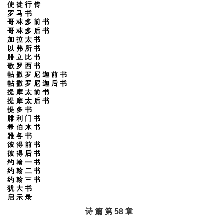
使 徒 行 传
罗 马 书
哥 林 多 前 书
哥 林 多 后 书
加 拉 太 书
以 弗 所 书
腓 立 比 书
歌 罗 西 书
帖 撒 罗 尼 迦 前 书
帖 撒 罗 尼 迦 后 书
提 摩 太 前 书
提 摩 太 后 书
提 多 书
腓 利 门 书
希 伯 来 书
雅 各 书
彼 得 前 书
彼 得 后 书
约 翰 一 书
约 翰 二 书
约 翰 三 书
犹 大 书
启 示 录
诗 篇 第 58 章