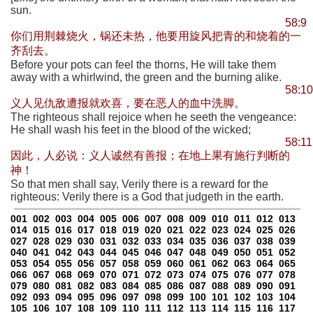
sun.
58:9
你们用荆棘烧火，锅还未热，他要用旋风把青的和烧着的一
齐刮去。
Before your pots can feel the thorns, He will take them
away with a whirlwind, the green and the burning alike.
58:10
义人见仇敌遭报就欢喜，要在恶人的血中洗脚。
The righteous shall rejoice when he seeth the vengeance:
He shall wash his feet in the blood of the wicked;
58:11
因此，人必说：义人诚然有善报；在地上果有施行判断的
神！
So that men shall say, Verily there is a reward for the
righteous: Verily there is a God that judgeth in the earth.
001
002
003
004
005
006
007
008
009
010
011
012
013
014
015
016
017
018
019
020
021
022
023
024
025
026
027
028
029
030
031
032
033
034
035
036
037
038
039
040
041
042
043
044
045
046
047
048
049
050
051
052
053
054
055
056
057
058
059
060
061
062
063
064
065
066
067
068
069
070
071
072
073
074
075
076
077
078
079
080
081
082
083
084
085
086
087
088
089
090
091
092
093
094
095
096
097
098
099
100
101
102
103
104
105
106
107
108
109
110
111
112
113
114
115
116
117