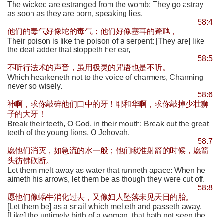
The wicked are estranged from the womb: They go astray
as soon as they are born, speaking lies.
58:4
他们的毒气好像蛇的毒气；他们好像塞耳的聋虺，
Their poison is like the poison of a serpent: [They are] like
the deaf adder that stoppeth her ear,
58:5
不听行法术的声音，虽用极灵的咒语也是不听。
Which hearkeneth not to the voice of charmers, Charming
never so wisely.
58:6
神啊，求你敲碎他们口中的牙！耶和华啊，求你敲掉少壮狮
子的大牙！
Break their teeth, O God, in their mouth: Break out the great
teeth of the young lions, O Jehovah.
58:7
愿他们消灭，如急流的水一般；他们瞅准射箭的时候，愿箭
头彷佛砍断。
Let them melt away as water that runneth apace: When he
aimeth his arrows, let them be as though they were cut off.
58:8
愿他们像蜗牛消化过去，又像妇人坠落未见天日的胎。
[Let them be] as a snail which melteth and passeth away,
[Like] the untimely birth of a woman, that hath not seen the