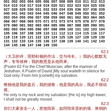
001
002
003
004
005
006
007
008
009
010
011
012
013
014
015
016
017
018
019
020
021
022
023
024
025
026
027
028
029
030
031
032
033
034
035
036
037
038
039
040
041
042
043
044
045
046
047
048
049
050
051
052
053
054
055
056
057
058
059
060
061
062
063
064
065
066
067
068
069
070
071
072
073
074
075
076
077
078
079
080
081
082
083
084
085
086
087
088
089
090
091
092
093
094
095
096
097
098
099
100
101
102
103
104
105
106
107
108
109
110
111
112
113
114
115
116
117
118
119
120
121
122
123
124
125
126
127
128
129
130
131
132
133
134
135
136
137
138
139
140
141
142
143
144
145
146
147
148
149
150
62:1
（大卫的诗，照耶杜顿的作法，交与伶长。）我的心默默无
声，专等候神；我的救恩是从他而来。
(Psalm 62 For the Chief Musician; after the manner of
Jeduthan. A Psalm of David.)My soul waiteth in silence for
God only: From him [cometh] my salvation.
62:2
惟独他是我的盘石，我的拯救；他是我的高台，我必不很动
摇。
He only is my rock and my salvation: [He is] my high tower;
I shall not be greatly moved.
62:3
你们大家攻击一人，把他毁坏，如同毁坏歪斜的墙、将倒的