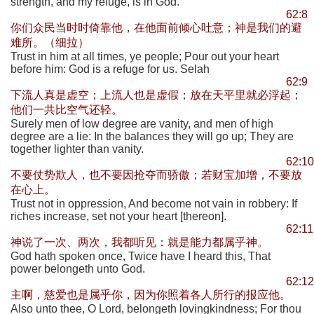
strength, and my refuge, is in God.
62:8
你们众民当时时倚靠他，在他面前倾心吐意；神是我们的避
难所。（细拉）
Trust in him at all times, ye people; Pour out your heart
before him: God is a refuge for us. Selah
62:9
下流人真是虚空；上流人也是虚假；放在天平里就必浮起；
他们一共比空气还轻。
Surely men of low degree are vanity, and men of high
degree are a lie: In the balances they will go up; They are
together lighter than vanity.
62:10
不要仗势欺人，也不要因抢夺而骄傲；若财宝加增，不要放
在心上。
Trust not in oppression, And become not vain in robbery: If
riches increase, set not your heart [thereon].
62:11
神说了一次、两次，我都听见：就是能力都属乎神。
God hath spoken once, Twice have I heard this, That
power belongeth unto God.
62:12
主啊，慈爱也是属乎你，因为你照着各人所行的报应他。
Also unto thee, O Lord, belongeth lovingkindness; For thou