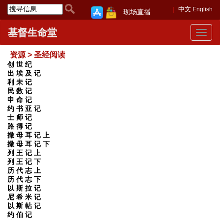
中文
English
现场直播
基督生命堂
Toggle
navigat
资源 > 圣经阅读
创 世 纪
出 埃 及 记
利 未 记
民 数 记
申 命 记
约 书 亚 记
士 师 记
路 得 记
撒 母 耳 记 上
撒 母 耳 记 下
列 王 记 上
列 王 记 下
历 代 志 上
历 代 志 下
以 斯 拉 记
尼 希 米 记
以 斯 帖 记
约 伯 记