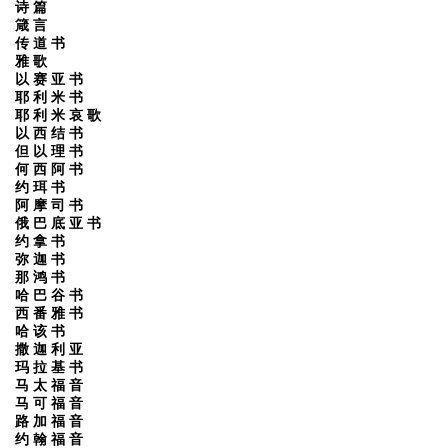
诗 篇
箴 言
传 道 书
雅 歌
以 赛 亚 书
耶 利 米 书
耶 利 米 哀 歌
以 西 结 书
但 以 理 书
何 西 阿 书
约 珥 书
阿 摩 司 书
俄 巴 底 亚 书
约 拿 书
弥 迦 书
那 鸿 书
哈 巴 谷 书
西 番 雅 书
哈 该 书
撒 迦 利 亚
玛 拉 基 书
马 太 福 音
马 可 福 音
路 加 福 音
约 翰 福 音