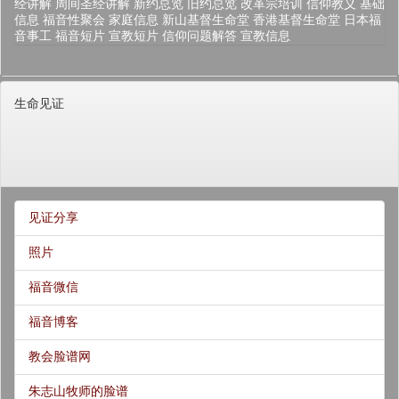
经讲解
周间圣经讲解
新约总览
旧约总览
改革宗培训
信仰教义
基础
信息
福音性聚会
家庭信息
新山基督生命堂
香港基督生命堂
日本福
音事工
福音短片
宣教短片
信仰问题解答
宣教信息
生命见证
见证分享
照片
福音微信
福音博客
教会脸谱网
朱志山牧师的脸谱