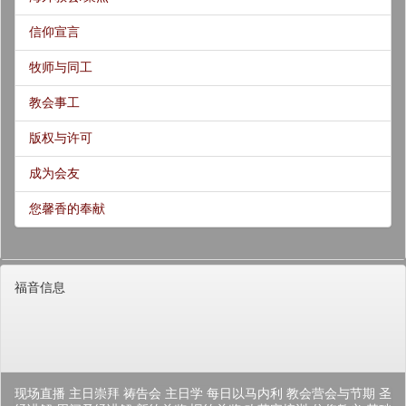
信仰宣言
牧师与同工
教会事工
版权与许可
成为会友
您馨香的奉献
福音信息
现场直播
主日崇拜
祷告会
主日学
每日以马内利
教会营会与节期
圣