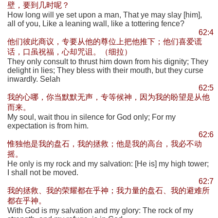
壁，要到几时呢？
How long will ye set upon a man, That ye may slay [him],
all of you, Like a leaning wall, like a tottering fence?
62:4
他们彼此商议，专要从他的尊位上把他推下；他们喜爱谎
话，口虽祝福，心却咒诅。（细拉）
They only consult to thrust him down from his dignity; They
delight in lies; They bless with their mouth, but they curse
inwardly. Selah
62:5
我的心哪，你当默默无声，专等候神，因为我的盼望是从他
而来。
My soul, wait thou in silence for God only; For my
expectation is from him.
62:6
惟独他是我的盘石，我的拯救；他是我的高台，我必不动
摇。
He only is my rock and my salvation: [He is] my high tower;
I shall not be moved.
62:7
我的拯救、我的荣耀都在乎神；我力量的盘石、我的避难所
都在乎神。
With God is my salvation and my glory: The rock of my