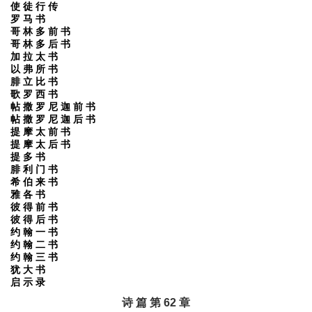
使 徒 行 传
罗 马 书
哥 林 多 前 书
哥 林 多 后 书
加 拉 太 书
以 弗 所 书
腓 立 比 书
歌 罗 西 书
帖 撒 罗 尼 迦 前 书
帖 撒 罗 尼 迦 后 书
提 摩 太 前 书
提 摩 太 后 书
提 多 书
腓 利 门 书
希 伯 来 书
雅 各 书
彼 得 前 书
彼 得 后 书
约 翰 一 书
约 翰 二 书
约 翰 三 书
犹 大 书
启 示 录
诗 篇 第 62 章