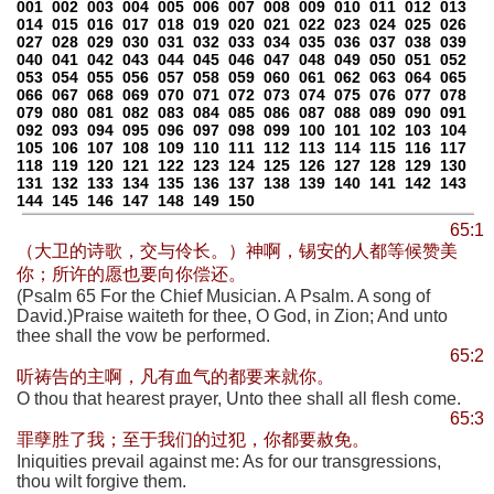
001
002
003
004
005
006
007
008
009
010
011
012
013
014
015
016
017
018
019
020
021
022
023
024
025
026
027
028
029
030
031
032
033
034
035
036
037
038
039
040
041
042
043
044
045
046
047
048
049
050
051
052
053
054
055
056
057
058
059
060
061
062
063
064
065
066
067
068
069
070
071
072
073
074
075
076
077
078
079
080
081
082
083
084
085
086
087
088
089
090
091
092
093
094
095
096
097
098
099
100
101
102
103
104
105
106
107
108
109
110
111
112
113
114
115
116
117
118
119
120
121
122
123
124
125
126
127
128
129
130
131
132
133
134
135
136
137
138
139
140
141
142
143
144
145
146
147
148
149
150
65:1
（大卫的诗歌，交与伶长。）神啊，锡安的人都等候赞美
你；所许的愿也要向你偿还。
(Psalm 65 For the Chief Musician. A Psalm. A song of
David.)Praise waiteth for thee, O God, in Zion; And unto
thee shall the vow be performed.
65:2
听祷告的主啊，凡有血气的都要来就你。
O thou that hearest prayer, Unto thee shall all flesh come.
65:3
罪孽胜了我；至于我们的过犯，你都要赦免。
Iniquities prevail against me: As for our transgressions,
thou wilt forgive them.