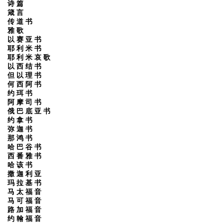
诗 篇
箴 言
传 道 书
雅 歌
以 赛 亚 书
耶 利 米 书
耶 利 米 哀 歌
以 西 结 书
但 以 理 书
何 西 阿 书
约 珥 书
阿 摩 司 书
俄 巴 底 亚 书
约 拿 书
弥 迦 书
那 鸿 书
哈 巴 谷 书
西 番 雅 书
哈 该 书
撒 迦 利 亚
玛 拉 基 书
马 太 福 音
马 可 福 音
路 加 福 音
约 翰 福 音