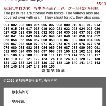
65:13
草场以羊群为衣；谷中也长满了五谷。这一切都欢呼歌唱。
The pastures are clothed with flocks; The valleys also are
covered over with grain; They shout for joy, they also sing.
001
002
003
004
005
006
007
008
009
010
011
012
013
014
015
016
017
018
019
020
021
022
023
024
025
026
027
028
029
030
031
032
033
034
035
036
037
038
039
040
041
042
043
044
045
046
047
048
049
050
051
052
053
054
055
056
057
058
059
060
061
062
063
064
065
066
067
068
069
070
071
072
073
074
075
076
077
078
079
080
081
082
083
084
085
086
087
088
089
090
091
092
093
094
095
096
097
098
099
100
101
102
103
104
105
106
107
108
109
110
111
112
113
114
115
116
117
118
119
120
121
122
123
124
125
126
127
128
129
130
131
132
133
134
135
136
137
138
139
140
141
142
143
144
145
146
147
148
149
150
诗 篇 第 65 章
© 2015 新加坡基督生命堂. 版权
所有
版权与许可
联络我们