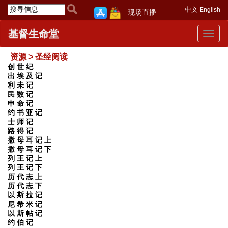
中文
English
现场直播
基督生命堂
Toggle
navigat
资源 > 圣经阅读
创 世 纪
出 埃 及 记
利 未 记
民 数 记
申 命 记
约 书 亚 记
士 师 记
路 得 记
撒 母 耳 记 上
撒 母 耳 记 下
列 王 记 上
列 王 记 下
历 代 志 上
历 代 志 下
以 斯 拉 记
尼 希 米 记
以 斯 帖 记
约 伯 记