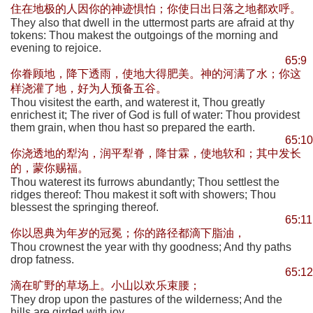
住在地极的人因你的神迹惧怕；你使日出日落之地都欢呼。
They also that dwell in the uttermost parts are afraid at thy
tokens: Thou makest the outgoings of the morning and
evening to rejoice.
65:9
你眷顾地，降下透雨，使地大得肥美。神的河满了水；你这
样浇灌了地，好为人预备五谷。
Thou visitest the earth, and waterest it, Thou greatly
enrichest it; The river of God is full of water: Thou providest
them grain, when thou hast so prepared the earth.
65:10
你浇透地的犁沟，润平犁脊，降甘霖，使地软和；其中发长
的，蒙你赐福。
Thou waterest its furrows abundantly; Thou settlest the
ridges thereof: Thou makest it soft with showers; Thou
blessest the springing thereof.
65:11
你以恩典为年岁的冠冕；你的路径都滴下脂油，
Thou crownest the year with thy goodness; And thy paths
drop fatness.
65:12
滴在旷野的草场上。小山以欢乐束腰；
They drop upon the pastures of the wilderness; And the
hills are girded with joy.