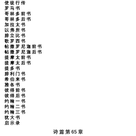
使 徒 行 传
罗 马 书
哥 林 多 前 书
哥 林 多 后 书
加 拉 太 书
以 弗 所 书
腓 立 比 书
歌 罗 西 书
帖 撒 罗 尼 迦 前 书
帖 撒 罗 尼 迦 后 书
提 摩 太 前 书
提 摩 太 后 书
提 多 书
腓 利 门 书
希 伯 来 书
雅 各 书
彼 得 前 书
彼 得 后 书
约 翰 一 书
约 翰 二 书
约 翰 三 书
犹 大 书
启 示 录
诗 篇 第 65 章