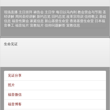
现场直播
主日崇拜
祷告会
主日学
每日以马内利
教会营会与节期
圣
经讲解
周间圣经讲解
新约总览
旧约总览
改革宗培训
信仰教义
基础
信息
福音性聚会
家庭信息
新山基督生命堂
香港基督生命堂
日本福
音事工
福音短片
宣教短片
信仰问题解答
宣教信息
生命见证
见证分享
照片
福音微信
福音博客