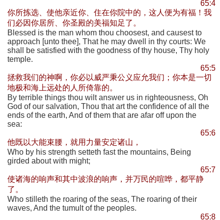
65:4
你所拣选、使他亲近你、住在你院中的，这人便为有福！我
们必因你居所、你圣殿的美福知足了。
Blessed is the man whom thou choosest, and causest to
approach [unto thee], That he may dwell in thy courts: We
shall be satisfied with the goodness of thy house, Thy holy
temple.
65:5
拯救我们的神啊，你必以威严秉公义应允我们；你本是一切
地极和海上远处的人所倚靠的。
By terrible things thou wilt answer us in righteousness, Oh
God of our salvation, Thou that art the confidence of all the
ends of the earth, And of them that are afar off upon the
sea:
65:6
他既以大能束腰，就用力量安定诸山，
Who by his strength setteth fast the mountains, Being
girded about with might;
65:7
使诸海的响声和其中波浪的响声，并万民的喧哗，都平静
了。
Who stilleth the roaring of the seas, The roaring of their
waves, And the tumult of the peoples.
65:8