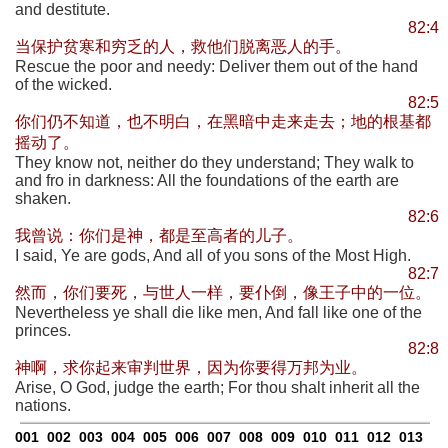
and destitute.
82:4
当保护贫寒和穷乏的人，救他们脱离恶人的手。
Rescue the poor and needy: Deliver them out of the hand
of the wicked.
82:5
你们仍不知道，也不明白，在黑暗中走来走去；地的根基都
摇动了。
They know not, neither do they understand; They walk to
and fro in darkness: All the foundations of the earth are
shaken.
82:6
我曾说：你们是神，都是至高者的儿子。
I said, Ye are gods, And all of you sons of the Most High.
82:7
然而，你们要死，与世人一样，要仆倒，像王子中的一位。
Nevertheless ye shall die like men, And fall like one of the
princes.
82:8
神啊，求你起来审判世界，因为你要得万邦为业。
Arise, O God, judge the earth; For thou shalt inherit all the
nations.
001
002
003
004
005
006
007
008
009
010
011
012
013