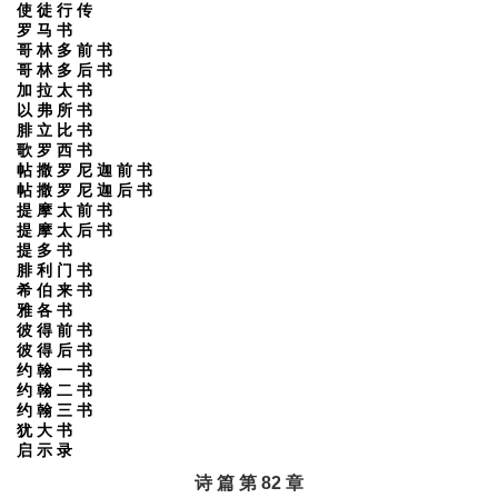
使 徒 行 传
罗 马 书
哥 林 多 前 书
哥 林 多 后 书
加 拉 太 书
以 弗 所 书
腓 立 比 书
歌 罗 西 书
帖 撒 罗 尼 迦 前 书
帖 撒 罗 尼 迦 后 书
提 摩 太 前 书
提 摩 太 后 书
提 多 书
腓 利 门 书
希 伯 来 书
雅 各 书
彼 得 前 书
彼 得 后 书
约 翰 一 书
约 翰 二 书
约 翰 三 书
犹 大 书
启 示 录
诗 篇 第 82 章