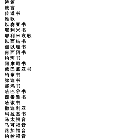
诗 篇
箴 言
传 道 书
雅 歌
以 赛 亚 书
耶 利 米 书
耶 利 米 哀 歌
以 西 结 书
但 以 理 书
何 西 阿 书
约 珥 书
阿 摩 司 书
俄 巴 底 亚 书
约 拿 书
弥 迦 书
那 鸿 书
哈 巴 谷 书
西 番 雅 书
哈 该 书
撒 迦 利 亚
玛 拉 基 书
马 太 福 音
马 可 福 音
路 加 福 音
约 翰 福 音