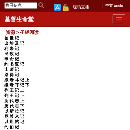
中文
English
现场直播
基督生命堂
Toggle
navigat
资源 > 圣经阅读
创 世 纪
出 埃 及 记
利 未 记
民 数 记
申 命 记
约 书 亚 记
士 师 记
路 得 记
撒 母 耳 记 上
撒 母 耳 记 下
列 王 记 上
列 王 记 下
历 代 志 上
历 代 志 下
以 斯 拉 记
尼 希 米 记
以 斯 帖 记
约 伯 记