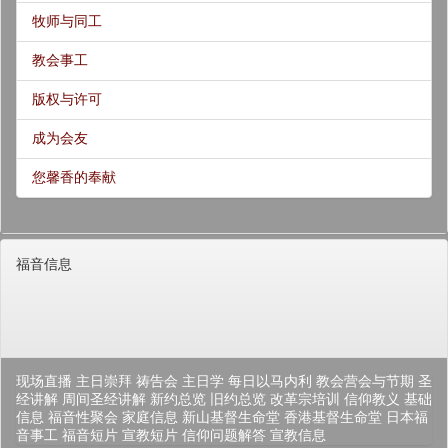
牧师与同工
教会事工
版权与许可
成为会友
您馨香的奉献
福音信息
现场直播
主日崇拜
祷告会
主日学
每日以马内利
教会营会与节期
圣
经讲解
周间圣经讲解
新约总览
旧约总览
改革宗培训
信仰教义
基础
信息
福音性聚会
家庭信息
新山基督生命堂
香港基督生命堂
日本福
音事工
福音短片
宣教短片
信仰问题解答
宣教信息