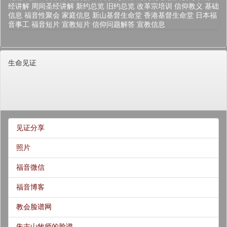
经讲解
周间圣经讲解
新约总览
旧约总览
改革宗培训
信仰教义
基础
信息
福音性聚会
家庭信息
新山基督生命堂
香港基督生命堂
日本福
音事工
福音短片
宣教短片
信仰问题解答
宣教信息
生命见证
见证分享
照片
福音微信
福音博客
教会脸谱网
朱志山牧师的脸谱