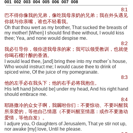
001
002
003
004
005
006
007
008
8:1
巴不得你像我的兄弟，像吃我母亲奶的兄弟；我在外头遇见
你就与你亲嘴，谁也不轻看我。
Oh that thou wert as my brother, That sucked the breasts of
my mother! [When] I should find thee without, I would kiss
thee; Yea, and none would despise me.
8:2
我必引导你，领你进我母亲的家；我可以领受教训，也就使
你喝石榴汁酿的香酒。
I would lead thee, [and] bring thee into my mother`s house,
Who would instruct me; I would cause thee to drink of
spiced wine, Of the juice of my pomegranate.
8:3
他的左手必在我头下；他的右手必将我抱住。
His left hand [should be] under my head, And his right hand
should embrace me.
8:4
耶路撒冷的众女子啊，我嘱咐你们：不要惊动、不要叫醒我
所亲爱的，等他自己情愿（不要叫醒至情愿：或作不要激动
爱情，等他自发）。
I adjure you, O daughters of Jerusalem, That ye stir not up,
nor awake [my] love, Until he please.