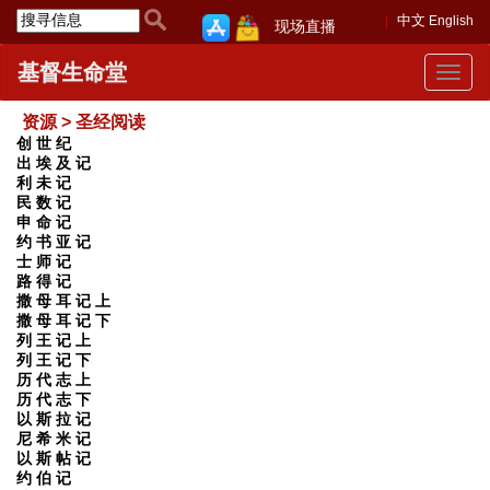
中文
English
现场直播
基督生命堂
Toggle
navigat
资源 > 圣经阅读
创 世 纪
出 埃 及 记
利 未 记
民 数 记
申 命 记
约 书 亚 记
士 师 记
路 得 记
撒 母 耳 记 上
撒 母 耳 记 下
列 王 记 上
列 王 记 下
历 代 志 上
历 代 志 下
以 斯 拉 记
尼 希 米 记
以 斯 帖 记
约 伯 记