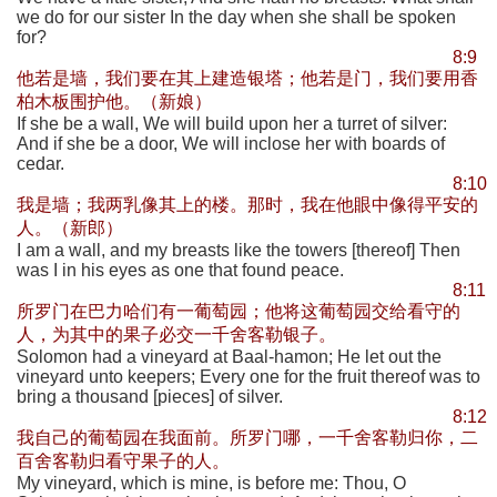
we do for our sister In the day when she shall be spoken
for?
8:9
他若是墙，我们要在其上建造银塔；他若是门，我们要用香
柏木板围护他。（新娘）
If she be a wall, We will build upon her a turret of silver:
And if she be a door, We will inclose her with boards of
cedar.
8:10
我是墙；我两乳像其上的楼。那时，我在他眼中像得平安的
人。（新郎）
I am a wall, and my breasts like the towers [thereof] Then
was I in his eyes as one that found peace.
8:11
所罗门在巴力哈们有一葡萄园；他将这葡萄园交给看守的
人，为其中的果子必交一千舍客勒银子。
Solomon had a vineyard at Baal-hamon; He let out the
vineyard unto keepers; Every one for the fruit thereof was to
bring a thousand [pieces] of silver.
8:12
我自己的葡萄园在我面前。所罗门哪，一千舍客勒归你，二
百舍客勒归看守果子的人。
My vineyard, which is mine, is before me: Thou, O