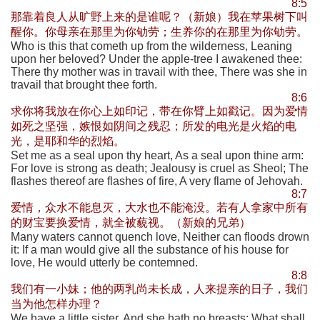
8:5
那靠着良人从旷野上来的是谁呢？（新娘）我在苹果树下叫
醒你。你母亲在那里为你劬劳；生养你的在那里为你劬劳。
Who is this that cometh up from the wilderness, Leaning
upon her beloved? Under the apple-tree I awakened thee:
There thy mother was in travail with thee, There was she in
travail that brought thee forth.
8:6
求你将我放在你心上如印记，带在你臂上如戳记。因为爱情
如死之坚强，嫉恨如阴间之残忍；所发的电光是火焰的电
光，是耶和华的烈焰。
Set me as a seal upon thy heart, As a seal upon thine arm:
For love is strong as death; Jealousy is cruel as Sheol; The
flashes thereof are flashes of fire, A very flame of Jehovah.
8:7
爱情，众水不能息灭，大水也不能淹没。若有人拿家中所有
的财宝要换爱情，就全被藐视。（新娘的兄弟）
Many waters cannot quench love, Neither can floods drown
it: If a man would give all the substance of his house for
love, He would utterly be contemned.
8:8
我们有一小妹；他的两乳尚未长成，人来提亲的日子，我们
当为他怎样办理？
We have a little sister, And she hath no breasts: What shall