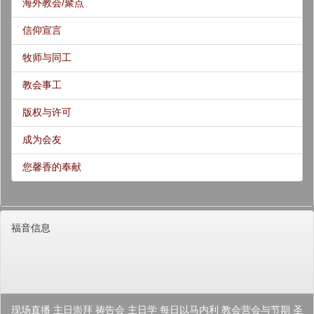
海外教会/聚点
信仰宣言
牧师与同工
教会事工
版权与许可
成为会友
您馨香的奉献
福音信息
现场直播
主日崇拜
祷告会
主日学
每日以马内利
教会营会与节期
圣