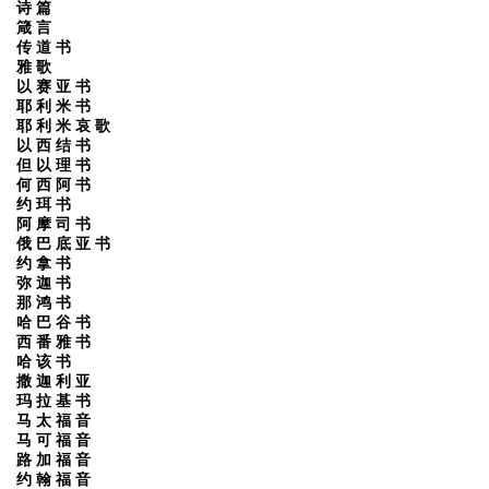
诗 篇
箴 言
传 道 书
雅 歌
以 赛 亚 书
耶 利 米 书
耶 利 米 哀 歌
以 西 结 书
但 以 理 书
何 西 阿 书
约 珥 书
阿 摩 司 书
俄 巴 底 亚 书
约 拿 书
弥 迦 书
那 鸿 书
哈 巴 谷 书
西 番 雅 书
哈 该 书
撒 迦 利 亚
玛 拉 基 书
马 太 福 音
马 可 福 音
路 加 福 音
约 翰 福 音