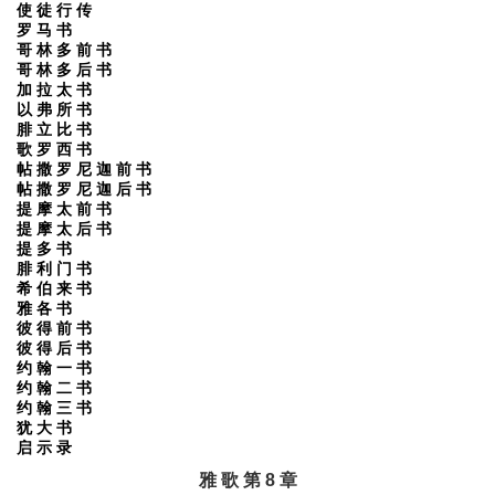
使 徒 行 传
罗 马 书
哥 林 多 前 书
哥 林 多 后 书
加 拉 太 书
以 弗 所 书
腓 立 比 书
歌 罗 西 书
帖 撒 罗 尼 迦 前 书
帖 撒 罗 尼 迦 后 书
提 摩 太 前 书
提 摩 太 后 书
提 多 书
腓 利 门 书
希 伯 来 书
雅 各 书
彼 得 前 书
彼 得 后 书
约 翰 一 书
约 翰 二 书
约 翰 三 书
犹 大 书
启 示 录
雅 歌 第 8 章