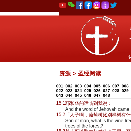
资源 > 圣经阅读
001
002
003
004
005
006
007
008
022
023
024
025
026
027
028
029
043
044
045
046
047
048
15:1
耶和华的话临到我说：
And the word of Jehovah came 
15:2
「人子啊，葡萄树比别样树有什
Son of man, what is the vine-tr
trees of the forest?