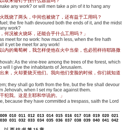
以取来做钉子挂什么器皿吗？
make any work? or will men take a pin of it to hang any
火既烧了两头，中间也被烧了，还有益于工用吗？
or fuel; the fire hath devoured both the ends of it, and the midst
or any work?
，何况被火烧坏，还能合乎什么工用吗？」
as meet for no work: how much less, when the fire hath
ll it yet be meet for any work!
以内的葡萄树，我怎样使他在火中当柴，也必照样待耶路撒
hovah: As the vine-tree among the trees of the forest, which
 so will I give the inhabitants of Jerusalem.
出来，火却要烧灭他们。我向他们变脸的时候，你们就知道
m; they shall go forth from the fire, but the fire shall devour
am Jehovah, when I set my face against them.
干犯我。这是主耶和华说的。」
te, because they have committed a trespass, saith the Lord
009
010
011
012
013
014
015
016
017
018
019
020
021
030
031
032
033
034
035
036
037
038
039
040
041
042
以 西 结 书 第 15 章