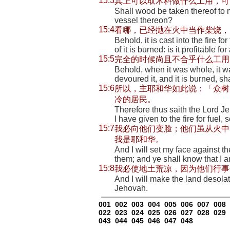
15:3
其上可以取木料做什么工用，可
Shall wood be taken thereof to 
vessel thereon?
15:4
看哪，已经抛在火中当作柴烧，
Behold, it is cast into the fire f
of it is burned: is it profitable f
15:5
完全的时候尚且不合乎什么工用
Behold, when it was whole, it w
devoured it, and it is burned, sha
15:6
所以，主耶和华如此说：「众树
冷的居民。
Therefore thus saith the Lord Je
I have given to the fire for fuel,
15:7
我必向他们变脸；他们虽从火中
我是耶和华。
And I will set my face against the
them; and ye shall know that I 
15:8
我必使地土荒凉，因为他们行事
And I will make the land desola
Jehovah.
001
002
003
004
005
006
007
008
022
023
024
025
026
027
028
029
043
044
045
046
047
048