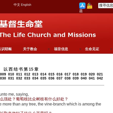
中文
English
题
认识耶稣
关于教会
福音信息
生命见证
以 西 结 书 第 15 章
009
010
011
012
013
014
015
016
017
018
019
020
021
030
031
032
033
034
035
036
037
038
039
040
041
042
unto me, saying,
么强处？葡萄枝比众树枝有什么好处？
ee more than any tree, the vine-branch which is among the