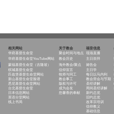
相关网站
关于教会
福音信息
华府基督生命堂
聚会时间与地点
现场直播
华府基督生命堂YouTube网站
教会历史
主日崇拜
蒙福基督生命堂（吉隆坡）
海外教会/聚点
祷告会
槟城基督生命堂
信仰宣言
主日学
匹兹堡基督生命堂网站
牧师与同工
每日以马内利
新山基督生命堂脸谱
教会事工
教会营会与节期
悉尼基督生命堂网站
版权与许可
圣经讲解
台北基督生命堂
成为会友
周间圣经讲解
日本信息网站
您馨香的奉献
新约总览
英语分堂网站
旧约总览
线上书局
改革宗培训
信仰教义
基础信息