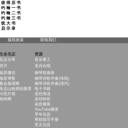
彼 得 后 书
约 翰 一 书
约 翰 二 书
约 翰 三 书
犹 大 书
启 示 录
版权政策
联络我们
生命见证
资源
见证分享
音乐事工
照片
圣诗合唱
福音微信
钢琴前奏曲
福音博客
钢琴诗歌伴奏(传统)
教会脸谱网
钢琴诗歌伴奏(现代)
朱志山牧师的脸谱
电子书籍
iG照片墙
圣经阅读
推特网
圣经聆听
福音播客
YouTube频道
早年信息
帮助指导手册
英文信息