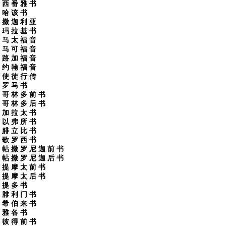
西 番 雅 书
哈 该 书
撒 迦 利 亚
玛 拉 基 书
马 太 福 音
马 可 福 音
路 加 福 音
约 翰 福 音
使 徒 行 传
罗 马 书
哥 林 多 前 书
哥 林 多 后 书
加 拉 太 书
以 弗 所 书
腓 立 比 书
歌 罗 西 书
帖 撒 罗 尼 迦 前 书
帖 撒 罗 尼 迦 后 书
提 摩 太 前 书
提 摩 太 后 书
提 多 书
腓 利 门 书
希 伯 来 书
雅 各 书
彼 得 前 书