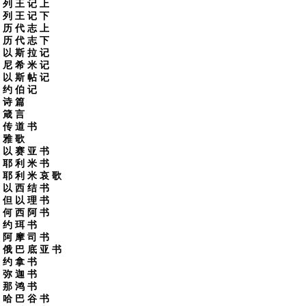
列 王 记 上
列 王 记 下
历 代 志 上
历 代 志 下
以 斯 拉 记
尼 希 米 记
以 斯 帖 记
约 伯 记
诗 篇
箴 言
传 道 书
雅 歌
以 赛 亚 书
耶 利 米 书
耶 利 米 哀 歌
以 西 结 书
但 以 理 书
何 西 阿 书
约 珥 书
阿 摩 司 书
俄 巴 底 亚 书
约 拿 书
弥 迦 书
那 鸿 书
哈 巴 谷 书