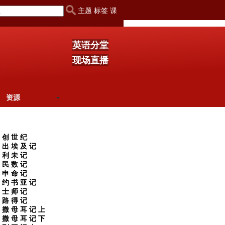
主题 标签 课
英语分堂
现场直播
资源
创 世 纪
出 埃 及 记
利 未 记
民 数 记
申 命 记
约 书 亚 记
士 师 记
路 得 记
撒 母 耳 记 上
撒 母 耳 记 下