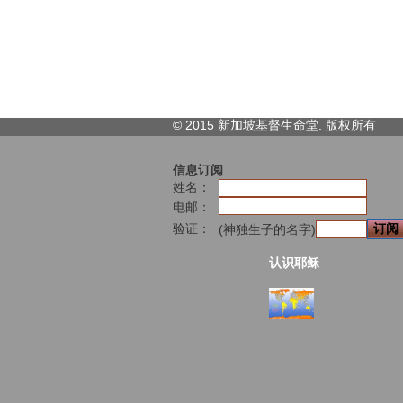
© 2015 新加坡基督生命堂. 版权
所有
信息订阅
姓名：
电邮：
验证：
(神独生子的名字)
认识耶稣