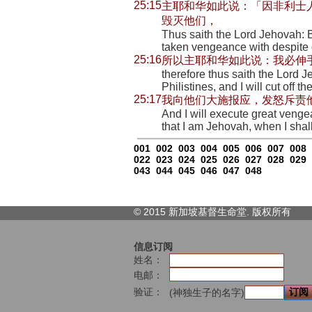
25:15
主耶和华如此说：「因非利士
毁灭他们，
Thus saith the Lord Jehovah: 
taken vengeance with despite o
25:16
所以主耶和华如此说：我必伸
therefore thus saith the Lord J
Philistines, and I will cut off 
25:17
我向他们大施报应，发怒斥责
And I will execute great veng
that I am Jehovah, when I sha
001
002
003
004
005
006
007
008
022
023
024
025
026
027
028
029
043
044
045
046
047
048
© 2015 新加坡基督生命堂. 版权
所有
信息订阅
姓名：
电邮：
验证：
(神独生子的名字)