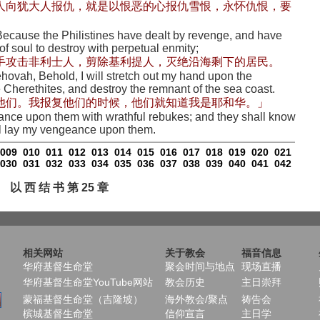
人向犹大人报仇，就是以恨恶的心报仇雪恨，永怀仇恨，要
Because the Philistines have dealt by revenge, and have
f soul to destroy with perpetual enmity;
手攻击非利士人，剪除基利提人，灭绝沿海剩下的居民。
ehovah, Behold, I will stretch out my hand upon the
the Cherethites, and destroy the remnant of the sea coast.
他们。我报复他们的时候，他们就知道我是耶和华。」
eance upon them with wrathful rebukes; and they shall know
ll lay my vengeance upon them.
009
010
011
012
013
014
015
016
017
018
019
020
021
030
031
032
033
034
035
036
037
038
039
040
041
042
以 西 结 书 第 25 章
相关网站
关于教会
福音信息
华府基督生命堂
聚会时间与地点
现场直播
华府基督生命堂YouTube网站
教会历史
主日崇拜
蒙福基督生命堂（吉隆坡）
海外教会/聚点
祷告会
槟城基督生命堂
信仰宣言
主日学