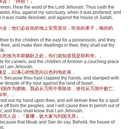
事说：『阿哈！』
Ammon, Hear the word of the Lord Jehovah: Thus saith the
idst, Aha, against my sanctuary, when it was profaned; and
en it was made desolate; and against the house of Judah,
为业；他们必在你的地上安营居住，吃你的果子，喝你的
r thee to the children of the east for a possession, and they
thee, and make their dwellings in thee; they shall eat thy
lk.
人的地为羊群躺卧之处，你们就知道我是耶和华。」
le for camels, and the children of Ammon a couching-place
hat I am Jehovah.
顿足，以满心的恨恶向以色列地欢喜，
ah: Because thou hast clapped thy hands, and stamped with
he despite of thy soul against the land of Israel;
列国作为掳物。我必从万民中剪除你，使你从万国中败亡。
和华。」
ched out my hand upon thee, and will deliver thee for a spoil
hee off from the peoples, and I will cause thee to perish out of
hee; and thou shalt know that I am Jehovah.
西珥人说：『看哪，犹大家与列国无异』，
Because that Moab and Seir do say, Behold, the house of
ns;