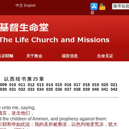
中文
English
题
认识耶稣
关于教会
福音信息
生命见证
以 西 结 书 第 25 章
009
010
011
012
013
014
015
016
017
018
019
020
021
030
031
032
033
034
035
036
037
038
039
040
041
042
 unto me, saying,
预言，攻击他们，
rd the children of Ammon, and prophesy against them:
主耶和华如此说：我的圣所被亵渎，以色列地变荒凉，犹大