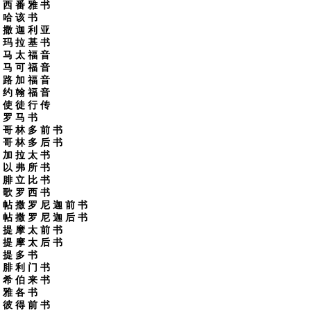
西 番 雅 书
哈 该 书
撒 迦 利 亚
玛 拉 基 书
马 太 福 音
马 可 福 音
路 加 福 音
约 翰 福 音
使 徒 行 传
罗 马 书
哥 林 多 前 书
哥 林 多 后 书
加 拉 太 书
以 弗 所 书
腓 立 比 书
歌 罗 西 书
帖 撒 罗 尼 迦 前 书
帖 撒 罗 尼 迦 后 书
提 摩 太 前 书
提 摩 太 后 书
提 多 书
腓 利 门 书
希 伯 来 书
雅 各 书
彼 得 前 书