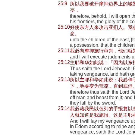
25:9
所以我要破开摩押边界上的城
亭，
therefore, behold, I will open t
his frontiers, the glory of the
25:10
好使东方人来攻击亚扪人。我
念。
unto the children of the east, [
a possession, that the child
25:11
我必向摩押施行审判，他们就
and I will execute judgments 
25:12
主耶和华如此说：「因为以东
Thus saith the Lord Jehovah: 
taking vengeance, and hath gr
25:13
所以主耶和华如此说：我必伸
下，地要变为荒凉，直到底但
therefore thus saith the Lord J
off man and beast from it; and
they fall by the sword.
25:14
我必藉我民以色列的手报复以
人就知道是我施报。这是主耶
And I will lay my vengeance u
in Edom according to mine ang
vengeance, saith the Lord Jeh