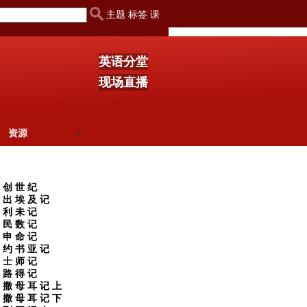
主题 标签 课
英语分堂
现场直播
资源
创 世 纪
出 埃 及 记
利 未 记
民 数 记
申 命 记
约 书 亚 记
士 师 记
路 得 记
撒 母 耳 记 上
撒 母 耳 记 下