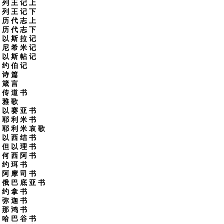
列 王 记 上
列 王 记 下
历 代 志 上
历 代 志 下
以 斯 拉 记
尼 希 米 记
以 斯 帖 记
约 伯 记
诗 篇
箴 言
传 道 书
雅 歌
以 赛 亚 书
耶 利 米 书
耶 利 米 哀 歌
以 西 结 书
但 以 理 书
何 西 阿 书
约 珥 书
阿 摩 司 书
俄 巴 底 亚 书
约 拿 书
弥 迦 书
那 鸿 书
哈 巴 谷 书