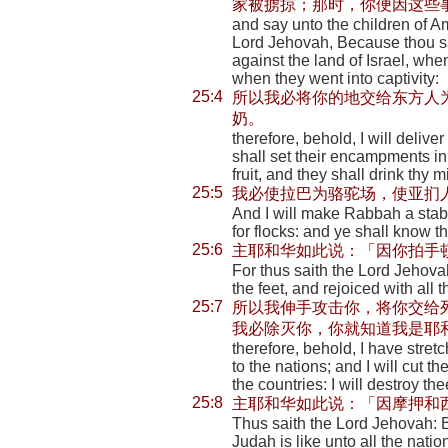
家被掳掠；那时，你便因这些
and say unto the children of 
Lord Jehovah, Because thou sa
against the land of Israel, wh
when they went into captivity:
25:4
所以我必将你的地交给东方人
奶。
therefore, behold, I will delive
shall set their encampments in 
fruit, and they shall drink thy mi
25:5
我必使拉巴为骆驼场，使亚扪
And I will make Rabbah a stab
for flocks: and ye shall know t
25:6
主耶和华如此说：「因你拍手
For thus saith the Lord Jehov
the feet, and rejoiced with all t
25:7
所以我伸手攻击你，将你交给
我必除灭你，你就知道我是耶
therefore, behold, I have stret
to the nations; and I will cut t
the countries: I will destroy t
25:8
主耶和华如此说：「因摩押和
Thus saith the Lord Jehovah: 
Judah is like unto all the natio