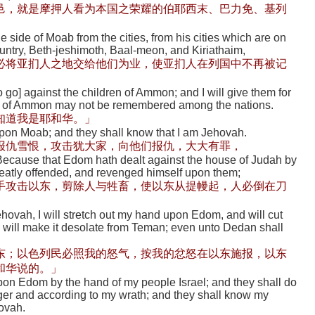
邑，就是摩押人看为本国之荣耀的伯耶西末、巴力免、基列
he side of Moab from the cities, from his cities which are on
 country, Beth-jeshimoth, Baal-meon, and Kiriathaim,
必将亚扪人之地交给他们为业，使亚扪人在列国中不再被记
to go] against the children of Ammon; and I will give them for
ren of Ammon may not be remembered among the nations.
知道我是耶和华。」
upon Moab; and they shall know that I am Jehovah.
报仇雪恨，攻击犹大家，向他们报仇，大大有罪，
Because that Edom hath dealt against the house of Judah by
eatly offended, and revenged himself upon them;
手攻击以东，剪除人与牲畜，使以东从提幔起，人必倒在刀
。
ehovah, I will stretch out my hand upon Edom, and will cut
 I will make it desolate from Teman; even unto Dedan shall
东；以色列民必照我的怒气，按我的忿怒在以东施报，以东
和华说的。」
pon Edom by the hand of my people Israel; and they shall do
er and according to my wrath; and they shall know my
ovah.