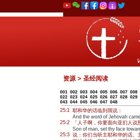
资源 > 圣经阅读
001
002
003
004
005
006
007
008
022
023
024
025
026
027
028
029
043
044
045
046
047
048
25:1
耶和华的话临到我说：
And the word of Jehovah came
25:2
「人子啊，你要面向亚扪人说
Son of man, set thy face towa
25:3
说：你们当听主耶和华的话。