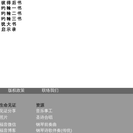
彼 得 后 书
约 翰 一 书
约 翰 二 书
约 翰 三 书
犹 大 书
启 示 录
版权政策
联络我们
生命见证
资源
见证分享
音乐事工
照片
圣诗合唱
福音微信
钢琴前奏曲
福音博客
钢琴诗歌伴奏(传统)