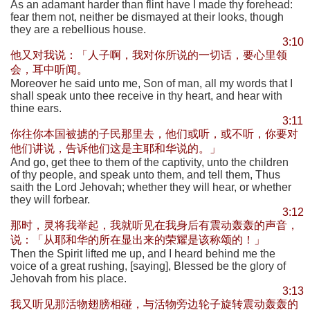
As an adamant harder than flint have I made thy forehead:
fear them not, neither be dismayed at their looks, though
they are a rebellious house.
3:10
他又对我说：「人子啊，我对你所说的一切话，要心里领
会，耳中听闻。
Moreover he said unto me, Son of man, all my words that I
shall speak unto thee receive in thy heart, and hear with
thine ears.
3:11
你往你本国被掳的子民那里去，他们或听，或不听，你要对
他们讲说，告诉他们这是主耶和华说的。」
And go, get thee to them of the captivity, unto the children
of thy people, and speak unto them, and tell them, Thus
saith the Lord Jehovah; whether they will hear, or whether
they will forbear.
3:12
那时，灵将我举起，我就听见在我身后有震动轰轰的声音，
说：「从耶和华的所在显出来的荣耀是该称颂的！」
Then the Spirit lifted me up, and I heard behind me the
voice of a great rushing, [saying], Blessed be the glory of
Jehovah from his place.
3:13
我又听见那活物翅膀相碰，与活物旁边轮子旋转震动轰轰的