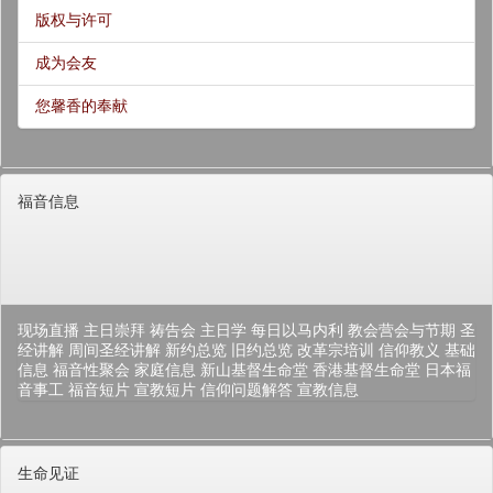
版权与许可
成为会友
您馨香的奉献
福音信息
现场直播
主日崇拜
祷告会
主日学
每日以马内利
教会营会与节期
圣
经讲解
周间圣经讲解
新约总览
旧约总览
改革宗培训
信仰教义
基础
信息
福音性聚会
家庭信息
新山基督生命堂
香港基督生命堂
日本福
音事工
福音短片
宣教短片
信仰问题解答
宣教信息
生命见证