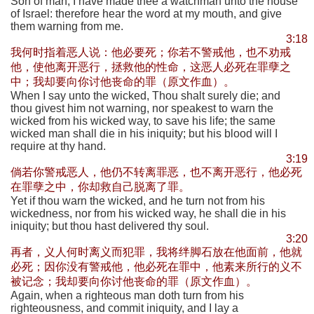
Son of man, I have made thee a watchman unto the house
of Israel: therefore hear the word at my mouth, and give
them warning from me.
3:18
我何时指着恶人说：他必要死；你若不警戒他，也不劝戒
他，使他离开恶行，拯救他的性命，这恶人必死在罪孽之
中；我却要向你讨他丧命的罪（原文作血）。
When I say unto the wicked, Thou shalt surely die; and
thou givest him not warning, nor speakest to warn the
wicked from his wicked way, to save his life; the same
wicked man shall die in his iniquity; but his blood will I
require at thy hand.
3:19
倘若你警戒恶人，他仍不转离罪恶，也不离开恶行，他必死
在罪孽之中，你却救自己脱离了罪。
Yet if thou warn the wicked, and he turn not from his
wickedness, nor from his wicked way, he shall die in his
iniquity; but thou hast delivered thy soul.
3:20
再者，义人何时离义而犯罪，我将绊脚石放在他面前，他就
必死；因你没有警戒他，他必死在罪中，他素来所行的义不
被记念；我却要向你讨他丧命的罪（原文作血）。
Again, when a righteous man doth turn from his
righteousness, and commit iniquity, and I lay a