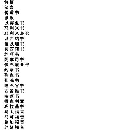
诗 篇
箴 言
传 道 书
雅 歌
以 赛 亚 书
耶 利 米 书
耶 利 米 哀 歌
以 西 结 书
但 以 理 书
何 西 阿 书
约 珥 书
阿 摩 司 书
俄 巴 底 亚 书
约 拿 书
弥 迦 书
那 鸿 书
哈 巴 谷 书
西 番 雅 书
哈 该 书
撒 迦 利 亚
玛 拉 基 书
马 太 福 音
马 可 福 音
路 加 福 音
约 翰 福 音