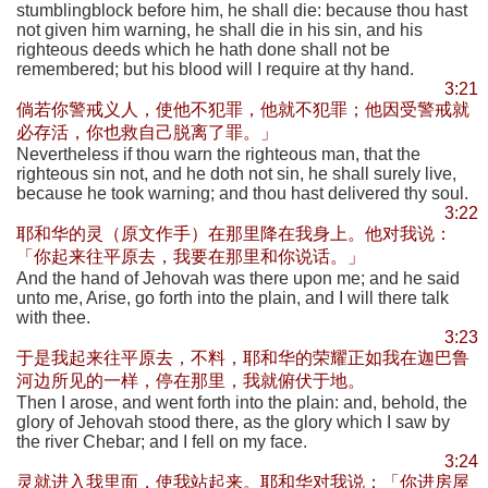
stumblingblock before him, he shall die: because thou hast
not given him warning, he shall die in his sin, and his
righteous deeds which he hath done shall not be
remembered; but his blood will I require at thy hand.
3:21
倘若你警戒义人，使他不犯罪，他就不犯罪；他因受警戒就
必存活，你也救自己脱离了罪。」
Nevertheless if thou warn the righteous man, that the
righteous sin not, and he doth not sin, he shall surely live,
because he took warning; and thou hast delivered thy soul.
3:22
耶和华的灵（原文作手）在那里降在我身上。他对我说：
「你起来往平原去，我要在那里和你说话。」
And the hand of Jehovah was there upon me; and he said
unto me, Arise, go forth into the plain, and I will there talk
with thee.
3:23
于是我起来往平原去，不料，耶和华的荣耀正如我在迦巴鲁
河边所见的一样，停在那里，我就俯伏于地。
Then I arose, and went forth into the plain: and, behold, the
glory of Jehovah stood there, as the glory which I saw by
the river Chebar; and I fell on my face.
3:24
灵就进入我里面，使我站起来。耶和华对我说：「你进房屋