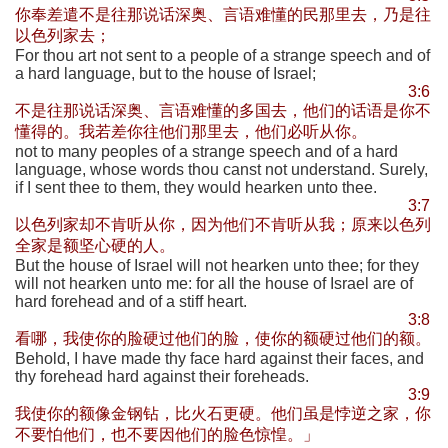
你奉差遣不是往那说话深奥、言语难懂的民那里去，乃是往
以色列家去；
For thou art not sent to a people of a strange speech and of
a hard language, but to the house of Israel;
3:6
不是往那说话深奥、言语难懂的多国去，他们的话语是你不
懂得的。我若差你往他们那里去，他们必听从你。
not to many peoples of a strange speech and of a hard
language, whose words thou canst not understand. Surely,
if I sent thee to them, they would hearken unto thee.
3:7
以色列家却不肯听从你，因为他们不肯听从我；原来以色列
全家是额坚心硬的人。
But the house of Israel will not hearken unto thee; for they
will not hearken unto me: for all the house of Israel are of
hard forehead and of a stiff heart.
3:8
看哪，我使你的脸硬过他们的脸，使你的额硬过他们的额。
Behold, I have made thy face hard against their faces, and
thy forehead hard against their foreheads.
3:9
我使你的额像金钢钻，比火石更硬。他们虽是悖逆之家，你
不要怕他们，也不要因他们的脸色惊惶。」