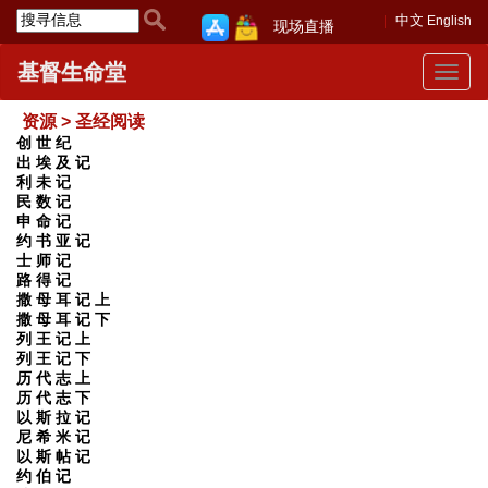
中文
English
现场直播
基督生命堂
Toggle
navigat
资源 > 圣经阅读
创 世 纪
出 埃 及 记
利 未 记
民 数 记
申 命 记
约 书 亚 记
士 师 记
路 得 记
撒 母 耳 记 上
撒 母 耳 记 下
列 王 记 上
列 王 记 下
历 代 志 上
历 代 志 下
以 斯 拉 记
尼 希 米 记
以 斯 帖 记
约 伯 记