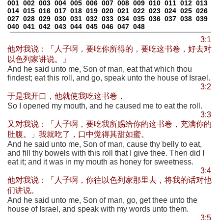
001
002
003
004
005
006
007
008
009
010
011
012
013
014
015
016
017
018
019
020
021
022
023
024
025
026
027
028
029
030
031
032
033
034
035
036
037
038
039
040
041
042
043
044
045
046
047
048
3:1
他对我说：「人子啊，要吃你所得的，要吃这书卷，好去对
以色列家讲说。」
And he said unto me, Son of man, eat that which thou
findest; eat this roll, and go, speak unto the house of Israel.
3:2
于是我开口，他就使我吃这书卷，
So I opened my mouth, and he caused me to eat the roll.
3:3
又对我说：「人子啊，要吃我所赐给你的这书卷，充满你的
肚腹。」我就吃了，口中觉得其甜如蜜。
And he said unto me, Son of man, cause thy belly to eat,
and fill thy bowels with this roll that I give thee. Then did I
eat it; and it was in my mouth as honey for sweetness.
3:4
他对我说：「人子啊，你往以色列家那里去，将我的话对他
们讲说。
And he said unto me, Son of man, go, get thee unto the
house of Israel, and speak with my words unto them.
3:5