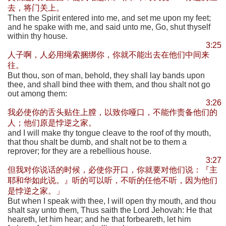
去，将门关上。
Then the Spirit entered into me, and set me upon my feet;
and he spake with me, and said unto me, Go, shut thyself
within thy house.
3:25
人子啊，人必用绳索捆绑你，你就不能出去在他们中间来
往。
But thou, son of man, behold, they shall lay bands upon
thee, and shall bind thee with them, and thou shalt not go
out among them:
3:26
我必使你的舌头贴住上膛，以致你哑口，不能作责备他们的
人；他们原是悖逆之家。
and I will make thy tongue cleave to the roof of thy mouth,
that thou shalt be dumb, and shalt not be to them a
reprover; for they are a rebellious house.
3:27
但我对你说话的时候，必使你开口，你就要对他们说：『主
耶和华如此说。』听的可以听，不听的任他不听，因为他们
是悖逆之家。」
But when I speak with thee, I will open thy mouth, and thou
shalt say unto them, Thus saith the Lord Jehovah: He that
heareth, let him hear; and he that forbeareth, let him