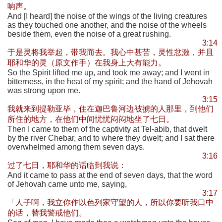
响声。
And [I heard] the noise of the wings of the living creatures
as they touched one another, and the noise of the wheels
beside them, even the noise of a great rushing.
3:14
于是灵将我举起，带我而去。我心中甚苦，灵性忿激，并且
耶和华的灵（原文作手）在我身上大有能力。
So the Spirit lifted me up, and took me away; and I went in
bitterness, in the heat of my spirit; and the hand of Jehovah
was strong upon me.
3:15
我就来到提勒亚毕，住在迦巴鲁河边被掳的人那里，到他们
所住的地方，在他们中间忧忧闷闷地坐了七日。
Then I came to them of the captivity at Tel-abib, that dwelt
by the river Chebar, and to where they dwelt; and I sat there
overwhelmed among them seven days.
3:16
过了七日，耶和华的话临到我说：
And it came to pass at the end of seven days, that the word
of Jehovah came unto me, saying,
3:17
「人子啊，我立你作以色列家守望的人，所以你要听我口中
的话，替我警戒他们。