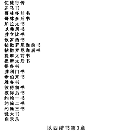
使 徒 行 传
罗 马 书
哥 林 多 前 书
哥 林 多 后 书
加 拉 太 书
以 弗 所 书
腓 立 比 书
歌 罗 西 书
帖 撒 罗 尼 迦 前 书
帖 撒 罗 尼 迦 后 书
提 摩 太 前 书
提 摩 太 后 书
提 多 书
腓 利 门 书
希 伯 来 书
雅 各 书
彼 得 前 书
彼 得 后 书
约 翰 一 书
约 翰 二 书
约 翰 三 书
犹 大 书
启 示 录
以 西 结 书 第 3 章