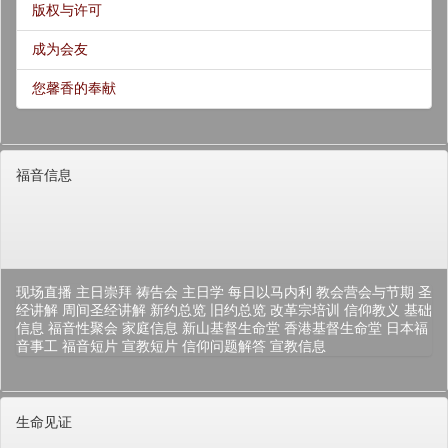
版权与许可
成为会友
您馨香的奉献
福音信息
现场直播
主日崇拜
祷告会
主日学
每日以马内利
教会营会与节期
圣
经讲解
周间圣经讲解
新约总览
旧约总览
改革宗培训
信仰教义
基础
信息
福音性聚会
家庭信息
新山基督生命堂
香港基督生命堂
日本福
音事工
福音短片
宣教短片
信仰问题解答
宣教信息
生命见证