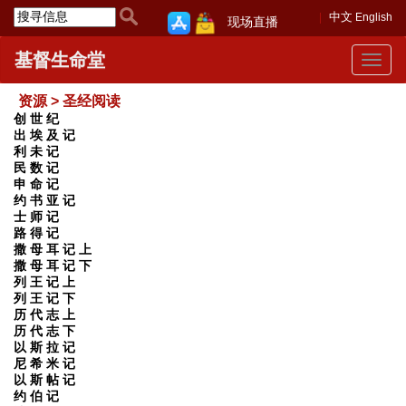
中文
English
现场直播
基督生命堂
Toggle
navigat
资源 > 圣经阅读
创 世 纪
出 埃 及 记
利 未 记
民 数 记
申 命 记
约 书 亚 记
士 师 记
路 得 记
撒 母 耳 记 上
撒 母 耳 记 下
列 王 记 上
列 王 记 下
历 代 志 上
历 代 志 下
以 斯 拉 记
尼 希 米 记
以 斯 帖 记
约 伯 记