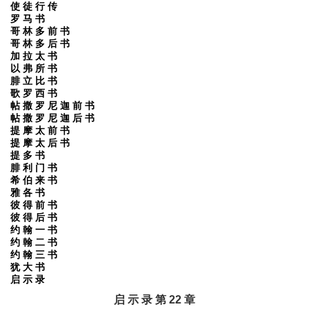
使 徒 行 传
罗 马 书
哥 林 多 前 书
哥 林 多 后 书
加 拉 太 书
以 弗 所 书
腓 立 比 书
歌 罗 西 书
帖 撒 罗 尼 迦 前 书
帖 撒 罗 尼 迦 后 书
提 摩 太 前 书
提 摩 太 后 书
提 多 书
腓 利 门 书
希 伯 来 书
雅 各 书
彼 得 前 书
彼 得 后 书
约 翰 一 书
约 翰 二 书
约 翰 三 书
犹 大 书
启 示 录
启 示 录 第 22 章