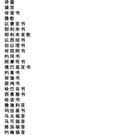
诗 篇
箴 言
传 道 书
雅 歌
以 赛 亚 书
耶 利 米 书
耶 利 米 哀 歌
以 西 结 书
但 以 理 书
何 西 阿 书
约 珥 书
阿 摩 司 书
俄 巴 底 亚 书
约 拿 书
弥 迦 书
那 鸿 书
哈 巴 谷 书
西 番 雅 书
哈 该 书
撒 迦 利 亚
玛 拉 基 书
马 太 福 音
马 可 福 音
路 加 福 音
约 翰 福 音