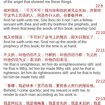
of the angel that showed me these things.
22:9
他对我说：「千万不可！我与你和你的弟兄众先知，并那些
守这书上言语的人，同是作仆人的。你要敬拜神。」
And he saith unto me, See thou do it not: I am a fellow-
servant with thee and with thy brethren the prophets, and
with them that keep the words of this book: worship God.
22:10
他又对我说：「不可封了这书上的预言，因为日期近了。」
And he saith unto me, Seal not up the words of the
prophecy of this book; for the time is at hand.
22:11
不义的，叫他仍旧不义；污秽的，叫他仍旧污秽；为义的，
叫他仍旧为义；圣洁的，叫他仍旧圣洁。
He that is unrighteous, let him do unrighteousness still: and
he that is filthy, let him be made filthy still: and he that is
righteous, let him do righteousness still: and he that is holy,
let him be made holy still.
22:12
「看哪，我必快来！赏罚在我，要照各人所行的报应他。
Behold, I come quickly; and my reward is with me, to
render to each man according as his work is.
22:13
我是阿拉法，我是俄梅戛；我是首先的，我是末后的；我是