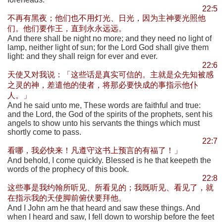
22:5
不再有黑夜；他们也不用灯光、日光，因为主神要光照他
们。他们要作王，直到永永远远。
And there shall be night no more; and they need no light of
lamp, neither light of sun; for the Lord God shall give them
light: and they shall reign for ever and ever.
22:6
天使又对我说：「这些话是真实可信的。主就是众先知被感
之灵的神，差遣他的使者，将那必要快成的事指示他仆
人。」
And he said unto me, These words are faithful and true:
and the Lord, the God of the spirits of the prophets, sent his
angels to show unto his servants the things which must
shortly come to pass.
22:7
看哪，我必快来！凡遵守这书上预言的有福了！」
And behold, I come quickly. Blessed is he that keepeth the
words of the prophecy of this book.
22:8
这些事是我约翰所听见、所看见的；我既听见、看见了，就
在指示我的天使脚前俯伏要拜他。
And I John am he that heard and saw these things. And
when I heard and saw, I fell down to worship before the feet