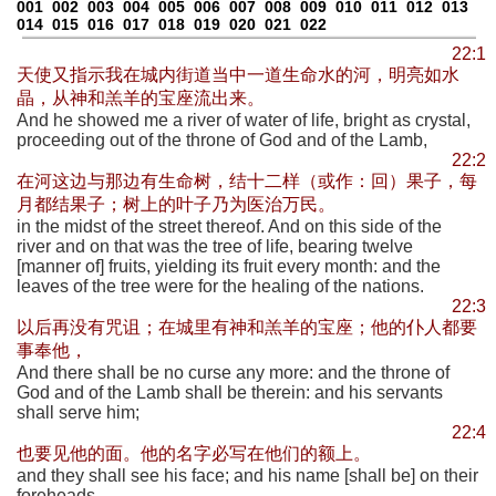
001
002
003
004
005
006
007
008
009
010
011
012
013
014
015
016
017
018
019
020
021
022
22:1
天使又指示我在城内街道当中一道生命水的河，明亮如水
晶，从神和羔羊的宝座流出来。
And he showed me a river of water of life, bright as crystal,
proceeding out of the throne of God and of the Lamb,
22:2
在河这边与那边有生命树，结十二样（或作：回）果子，每
月都结果子；树上的叶子乃为医治万民。
in the midst of the street thereof. And on this side of the
river and on that was the tree of life, bearing twelve
[manner of] fruits, yielding its fruit every month: and the
leaves of the tree were for the healing of the nations.
22:3
以后再没有咒诅；在城里有神和羔羊的宝座；他的仆人都要
事奉他，
And there shall be no curse any more: and the throne of
God and of the Lamb shall be therein: and his servants
shall serve him;
22:4
也要见他的面。他的名字必写在他们的额上。
and they shall see his face; and his name [shall be] on their
foreheads.