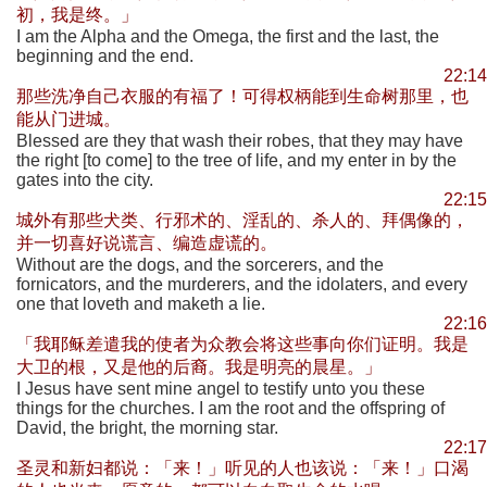
初，我是终。」
I am the Alpha and the Omega, the first and the last, the
beginning and the end.
22:14
那些洗净自己衣服的有福了！可得权柄能到生命树那里，也
能从门进城。
Blessed are they that wash their robes, that they may have
the right [to come] to the tree of life, and my enter in by the
gates into the city.
22:15
城外有那些犬类、行邪术的、淫乱的、杀人的、拜偶像的，
并一切喜好说谎言、编造虚谎的。
Without are the dogs, and the sorcerers, and the
fornicators, and the murderers, and the idolaters, and every
one that loveth and maketh a lie.
22:16
「我耶稣差遣我的使者为众教会将这些事向你们证明。我是
大卫的根，又是他的后裔。我是明亮的晨星。」
I Jesus have sent mine angel to testify unto you these
things for the churches. I am the root and the offspring of
David, the bright, the morning star.
22:17
圣灵和新妇都说：「来！」听见的人也该说：「来！」口渴