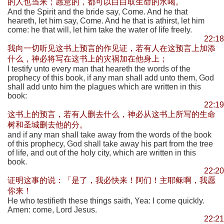
的人也当来；愿意的，都可以白白取生命的水喝。
And the Spirit and the bride say, Come. And he that
heareth, let him say, Come. And he that is athirst, let him
come: he that will, let him take the water of life freely.
22:18
我向一切听见这书上预言的作见证，若有人在这预言上加添
什么，神必将写在这书上的灾祸加在他身上；
I testify unto every man that heareth the words of the
prophecy of this book, if any man shall add unto them, God
shall add unto him the plagues which are written in this
book:
22:19
这书上的预言，若有人删去什么，神必从这书上所写的生命
树和圣城删去他的分。
and if any man shall take away from the words of the book
of this prophecy, God shall take away his part from the tree
of life, and out of the holy city, which are written in this
book.
22:20
证明这事的说：「是了，我必快来！阿们！主耶稣啊，我愿
你来！
He who testifieth these things saith, Yea: I come quickly.
Amen: come, Lord Jesus.
22:21